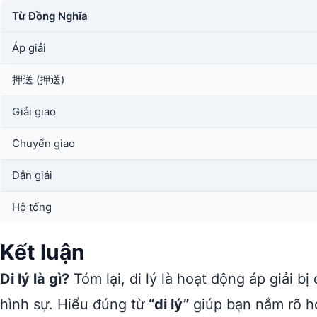
Từ Đồng Nghĩa
Áp giải
押送 (押送)
Giải giao
Chuyển giao
Dẫn giải
Hộ tống
Kết luận
Di lý là gì?
Tóm lại, di lý là hoạt động áp giải b
hình sự. Hiểu đúng từ
“di lý”
giúp bạn nắm rõ hơ