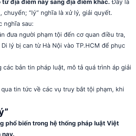
áo từ địa điểm này sang địa điểm khác.
Đây là
 chuyển; “lý” nghĩa là xử lý, giải quyết.
c nghĩa sau:
cần đưa người phạm tội đến cơ quan điều tra,
: Di lý bị can từ Hà Nội vào TP.HCM để phục
 các bản tin pháp luật, mô tả quá trình áp giải
ua tin tức về các vụ truy bắt tội phạm, khi
ý”
g phổ biến trong hệ thống pháp luật Việt
 nay.