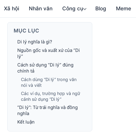
Xã hội
Nhân văn
Công cụ
Blog
Meme
MỤC LỤC
Di lý nghĩa là gì?
Nguồn gốc và xuất xứ của “Di
lý”
Cách sử dụng “Di lý” đúng
chính tả
Cách dùng “Di lý” trong văn
nói và viết
Các ví dụ, trường hợp và ngữ
cảnh sử dụng “Di lý”
“Di lý”: Từ trái nghĩa và đồng
nghĩa
Kết luận