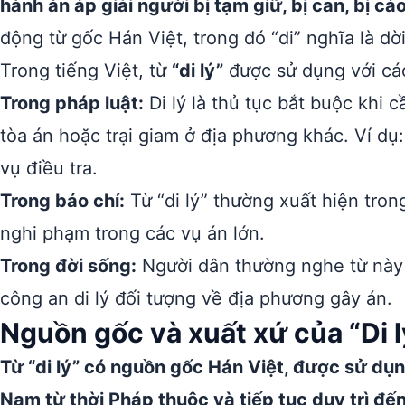
hành án áp giải người bị tạm giữ, bị can, bị c
động từ gốc Hán Việt, trong đó “di” nghĩa là dời,
Trong tiếng Việt, từ
“di lý”
được sử dụng với cá
Trong pháp luật:
Di lý là thủ tục bắt buộc khi 
tòa án hoặc trại giam ở địa phương khác. Ví dụ
vụ điều tra.
Trong báo chí:
Từ “di lý” thường xuất hiện trong
nghi phạm trong các vụ án lớn.
Trong đời sống:
Người dân thường nghe từ này q
công an di lý đối tượng về địa phương gây án.
Nguồn gốc và xuất xứ của “Di l
Từ “di lý” có nguồn gốc Hán Việt, được sử dụn
Nam từ thời Pháp thuộc và tiếp tục duy trì đến