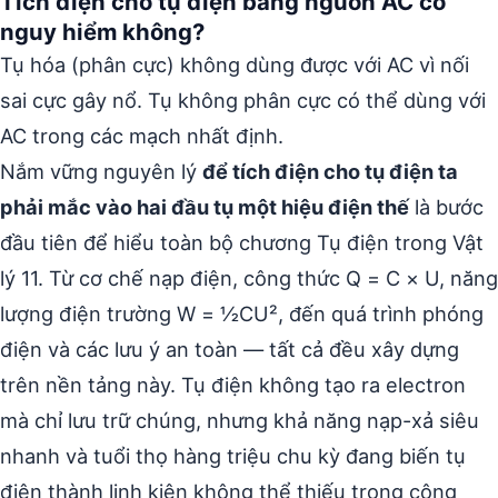
Tích điện cho tụ điện bằng nguồn AC có
nguy hiểm không?
Tụ hóa (phân cực) không dùng được với AC vì nối
sai cực gây nổ. Tụ không phân cực có thể dùng với
AC trong các mạch nhất định.
Nắm vững nguyên lý
để tích điện cho tụ điện ta
phải mắc vào hai đầu tụ một hiệu điện thế
là bước
đầu tiên để hiểu toàn bộ chương Tụ điện trong Vật
lý 11. Từ cơ chế nạp điện, công thức Q = C × U, năng
lượng điện trường W = ½CU², đến quá trình phóng
điện và các lưu ý an toàn — tất cả đều xây dựng
trên nền tảng này. Tụ điện không tạo ra electron
mà chỉ lưu trữ chúng, nhưng khả năng nạp-xả siêu
nhanh và tuổi thọ hàng triệu chu kỳ đang biến tụ
điện thành linh kiện không thể thiếu trong công