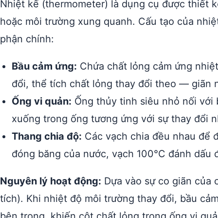
Nhiệt kế (thermometer) là dụng cụ được thiết kế
hoặc môi trường xung quanh. Cấu tạo của nhiệ
phận chính:
Bầu cảm ứng:
Chứa chất lỏng cảm ứng nhiệt 
đổi, thể tích chất lỏng thay đổi theo — giãn n
Ống vi quản:
Ống thủy tinh siêu nhỏ nối với
xuống trong ống tương ứng với sự thay đổi n
Thang chia độ:
Các vạch chia đều nhau để đọ
đóng băng của nước, vạch 100°C đánh dấu đi
Nguyên lý hoạt động:
Dựa vào sự co giãn của c
tích). Khi nhiệt độ môi trường thay đổi, bầu cả
bên trong, khiến cột chất lỏng trong ống vi q