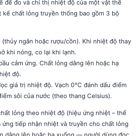
 để đo và chỉ thị nhiệt độ của một vật thể
t kế chất lỏng truyền thống bao gồm 3 bộ
(thủy ngân hoặc rượu/cồn). Khi nhiệt độ thay
ở khi nóng, co lại khi lạnh.
 bầu cảm ứng. Chất lỏng dâng lên hoặc hạ
hiệt độ.
c giá trị nhiệt độ. Vạch 0°C đánh dấu điểm
ểm sôi của nước (theo thang Celsius).
hất lỏng theo nhiệt độ (hiệu ứng nhiệt – thể
m ứng tiếp nhận nhiệt và truyền cho chất lỏng
uản dâng lên hoặc hạ xuống — người dùng đọc