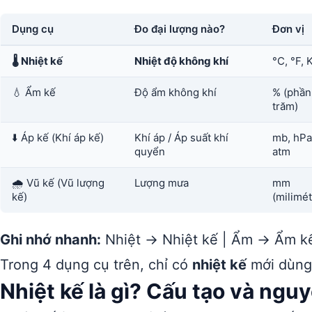
Dụng cụ
Đo đại lượng nào?
Đơn vị
🌡️ Nhiệt kế
Nhiệt độ không khí
°C, °F, 
💧 Ẩm kế
Độ ẩm không khí
% (phần
trăm)
⬇️ Áp kế (Khí áp kế)
Khí áp / Áp suất khí
mb, hPa
quyển
atm
🌧️ Vũ kế (Vũ lượng
Lượng mưa
mm
kế)
(milimét
Ghi nhớ nhanh:
Nhiệt → Nhiệt kế | Ẩm → Ẩm kế
Trong 4 dụng cụ trên, chỉ có
nhiệt kế
mới dùng 
Nhiệt kế là gì? Cấu tạo và ngu