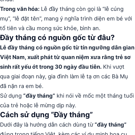
Trong văn hóa:
Lễ đầy tháng còn gọi là “lễ cúng
mụ”, “lễ đặt tên”, mang ý nghĩa trình diện em bé với
tổ tiên và cầu mong sức khỏe, bình an.
Đầy tháng có nguồn gốc từ đâu?
Lễ đầy tháng có nguồn gốc từ tín ngưỡng dân gian
Việt Nam, xuất phát từ quan niệm xưa rằng trẻ sơ
sinh rất yếu ớt trong 30 ngày đầu tiên.
Khi vượt
qua giai đoạn này, gia đình làm lễ tạ ơn các Bà Mụ
đã nặn ra em bé.
Sử dụng
“đầy tháng”
khi nói về mốc một tháng tuổi
của trẻ hoặc lễ mừng dịp này.
Cách sử dụng “Đầy tháng”
Dưới đây là hướng dẫn cách dùng từ
“đầy tháng”
đúng trong tiếng Việt, kèm các ví dụ minh họa cụ