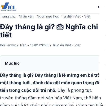
Me
Trang chủ
Nhân văn
Ngôn ngữ học
Từ điển Việt - Việt
Đầy tháng là gì? 🎂 Nghĩa chi
tiết
Bởi
Fenwick Trần
•
14/01/2026
•
Từ điển Việt - Việt
Mục lục
Đầy tháng là gì?
Đầy tháng là lễ mừng em bé tròn
một tháng tuổi, đánh dấu cột mốc quan trọng đầu
tiên trong cuộc đời trẻ nhỏ.
Đây là phong tục
truyền thống đậm nét văn hóa Việt Nam, thể hiện
niềm vui và lời chúc phúc cho em bé. Cùng tìm hiểu