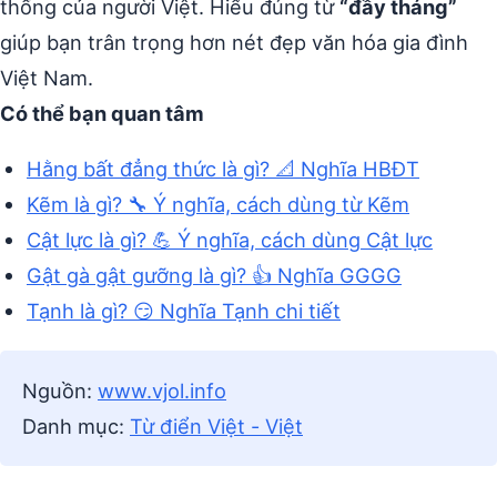
thống của người Việt. Hiểu đúng từ
“đầy tháng”
giúp bạn trân trọng hơn nét đẹp văn hóa gia đình
Việt Nam.
Có thể bạn quan tâm
Hằng bất đẳng thức là gì? 📐 Nghĩa HBĐT
Kẽm là gì? 🔧 Ý nghĩa, cách dùng từ Kẽm
Cật lực là gì? 💪 Ý nghĩa, cách dùng Cật lực
Gật gà gật gưỡng là gì? 👍 Nghĩa GGGG
Tạnh là gì? 😏 Nghĩa Tạnh chi tiết
Nguồn:
www.vjol.info
Danh mục:
Từ điển Việt - Việt