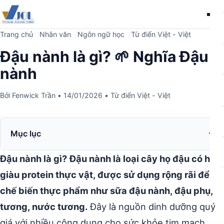
Me
Trang chủ
Nhân văn
Ngôn ngữ học
Từ điển Việt - Việt
Đậu nành là gì? 🌱 Nghĩa Đậu
nành
Bởi
Fenwick Trần
•
14/01/2026
•
Từ điển Việt - Việt
Mục lục
Đậu nành là gì?
Đậu nành là loại cây họ đậu có hạt
giàu protein thực vật, được sử dụng rộng rãi để
chế biến thực phẩm như sữa đậu nành, đậu phụ,
tương, nước tương.
Đây là nguồn dinh dưỡng quý
giá với nhiều công dụng cho sức khỏe tim mạch,