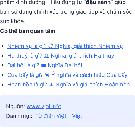
phẩm dinh dưỡng. Hiểu đúng từ
“đậu nành”
giúp
bạn sử dụng chính xác trong giao tiếp và chăm sóc
sức khỏe.
Có thể bạn quan tâm
Nhiệm vụ là gì? 📋 Nghĩa, giải thích Nhiệm vụ
Hạ thuỷ là gì? 🚢 Nghĩa, giải thích Hạ thuỷ
Đại hội là gì? 💼 Nghĩa Đại hội
Cua bấy là gì? 🦀 Ý nghĩa và cách hiểu Cua bấy
Hoàn hồn là gì? 🧘 Nghĩa và giải thích Hoàn hồn
Nguồn:
www.vjol.info
Danh mục:
Từ điển Việt - Việt