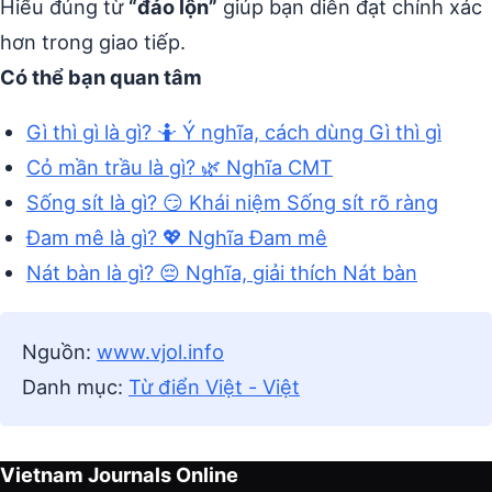
Hiểu đúng từ
“đảo lộn”
giúp bạn diễn đạt chính xác
hơn trong giao tiếp.
Có thể bạn quan tâm
Gì thì gì là gì? 🤷 Ý nghĩa, cách dùng Gì thì gì
Cỏ mần trầu là gì? 🌿 Nghĩa CMT
Sống sít là gì? 😏 Khái niệm Sống sít rõ ràng
Đam mê là gì? 💖 Nghĩa Đam mê
Nát bàn là gì? 😔 Nghĩa, giải thích Nát bàn
Nguồn:
www.vjol.info
Danh mục:
Từ điển Việt - Việt
Vietnam Journals Online