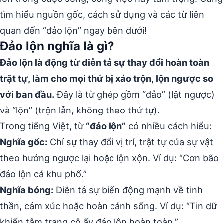
tìm hiểu nguồn gốc, cách sử dụng và các từ liên
quan đến “đảo lộn” ngay bên dưới!
Đảo lộn nghĩa là gì?
Đảo lộn là động từ diễn tả sự thay đổi hoàn toàn
trật tự, làm cho mọi thứ bị xáo trộn, lộn ngược so
với ban đầu.
Đây là từ ghép gồm “đảo” (lật ngược)
và “lộn” (trộn lẫn, không theo thứ tự).
Trong tiếng Việt, từ
“đảo lộn”
có nhiều cách hiểu:
Nghĩa gốc:
Chỉ sự thay đổi vị trí, trật tự của sự vật
theo hướng ngược lại hoặc lộn xộn. Ví dụ: “Cơn bão
đảo lộn cả khu phố.”
Nghĩa bóng:
Diễn tả sự biến động mạnh về tinh
thần, cảm xúc hoặc hoàn cảnh sống. Ví dụ: “Tin dữ
khiến tâm trạng cô ấy đảo lộn hoàn toàn.”