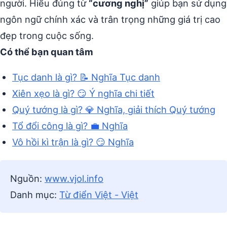
người. Hiểu đúng từ
“cương nghị”
giúp bạn sử dụng
ngôn ngữ chính xác và trân trọng những giá trị cao
đẹp trong cuộc sống.
Có thể bạn quan tâm
Tục danh là gì? 📝 Nghĩa Tục danh
Xiên xẹo là gì? 😏 Ý nghĩa chi tiết
Quý tướng là gì? 💎 Nghĩa, giải thích Quý tướng
Tổ đổi công là gì? 💼 Nghĩa
Vô hồi kì trận là gì? 😏 Nghĩa
Nguồn:
www.vjol.info
Danh mục:
Từ điển Việt - Việt