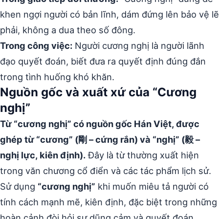
khen ngợi người có bản lĩnh, dám đứng lên bảo vệ lẽ
phải, không a dua theo số đông.
Trong công việc:
Người cương nghị là người lãnh
đạo quyết đoán, biết đưa ra quyết định đúng đắn
trong tình huống khó khăn.
Nguồn gốc và xuất xứ của “Cương
nghị”
Từ “cương nghị” có nguồn gốc Hán Việt, được
ghép từ “cương” (剛 – cứng rắn) và “nghị” (毅 –
nghị lực, kiên định).
Đây là từ thường xuất hiện
trong văn chương cổ điển và các tác phẩm lịch sử.
Sử dụng
“cương nghị”
khi muốn miêu tả người có
tính cách mạnh mẽ, kiên định, đặc biệt trong những
hoàn cảnh đòi hỏi sự dũng cảm và quyết đoán.