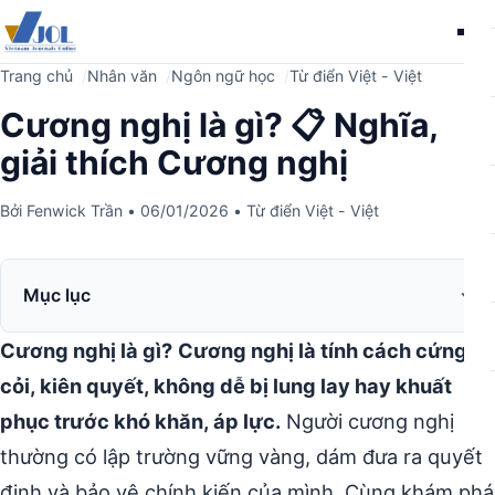
Me
Trang chủ
Nhân văn
Ngôn ngữ học
Từ điển Việt - Việt
Cương nghị là gì? 📋 Nghĩa,
giải thích Cương nghị
Bởi
Fenwick Trần
•
06/01/2026
•
Từ điển Việt - Việt
Mục lục
Cương nghị là gì?
Cương nghị là tính cách cứng
cỏi, kiên quyết, không dễ bị lung lay hay khuất
phục trước khó khăn, áp lực.
Người cương nghị
thường có lập trường vững vàng, dám đưa ra quyết
định và bảo vệ chính kiến của mình. Cùng khám phá