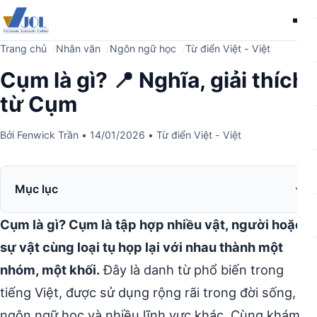
Me
Trang chủ
Nhân văn
Ngôn ngữ học
Từ điển Việt - Việt
Cụm là gì? 📍 Nghĩa, giải thích
từ Cụm
Bởi
Fenwick Trần
•
14/01/2026
•
Từ điển Việt - Việt
Mục lục
Cụm là gì? Cụm là tập hợp nhiều vật, người hoặc
sự vật cùng loại tụ họp lại với nhau thành một
nhóm, một khối.
Đây là danh từ phổ biến trong
tiếng Việt, được sử dụng rộng rãi trong đời sống,
ngôn ngữ học và nhiều lĩnh vực khác. Cùng khám