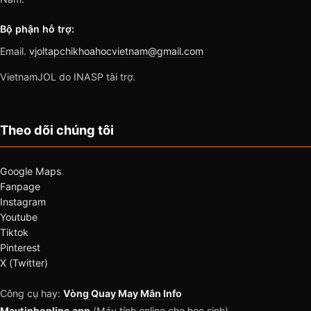
Bộ phận hỗ trợ:
Email.
vjoltapchikhoahocvietnam@gmail.com
VietnamJOL do INASP tài trợ.
Theo dõi chúng tôi
Google Maps
Fanpage
Instagram
Youtube
Tiktok
Pinterest
X (Twitter)
Công cụ hay:
Vòng Quay May Mắn Info
Maytinhonline.app
(Máy tính online cho học sinh)