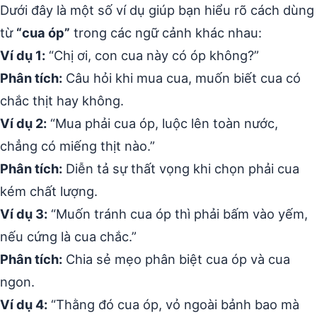
Dưới đây là một số ví dụ giúp bạn hiểu rõ cách dùng
từ
“cua óp”
trong các ngữ cảnh khác nhau:
Ví dụ 1:
“Chị ơi, con cua này có óp không?”
Phân tích:
Câu hỏi khi mua cua, muốn biết cua có
chắc thịt hay không.
Ví dụ 2:
“Mua phải cua óp, luộc lên toàn nước,
chẳng có miếng thịt nào.”
Phân tích:
Diễn tả sự thất vọng khi chọn phải cua
kém chất lượng.
Ví dụ 3:
“Muốn tránh cua óp thì phải bấm vào yếm,
nếu cứng là cua chắc.”
Phân tích:
Chia sẻ mẹo phân biệt cua óp và cua
ngon.
Ví dụ 4:
“Thằng đó cua óp, vỏ ngoài bảnh bao mà