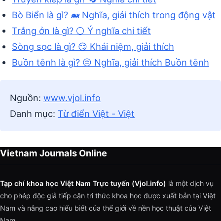
Bò Biển là gì? 🐋 Nghĩa, giải thích trong động vật
Trắng ởn là gì? ⚪ Ý nghĩa chi tiết
Sòng sọc là gì? 😏 Khái niệm, giải thích
Buồn tênh là gì? 😔 Nghĩa, giải thích Buồn tênh
Nguồn:
www.vjol.info
Danh mục:
Từ điển Việt - Việt
Vietnam Journals Online
Tạp chí khoa học Việt Nam Trực tuyến (Vjol.info)
là một dịch vụ
cho phép độc giả tiếp cận tri thức khoa học được xuất bản tại Việt
Nam và nâng cao hiểu biết của thế giới về nền học thuật của Việt
Nam.