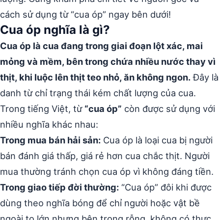
cách sử dụng từ “cua óp” ngay bên dưới!
Cua óp nghĩa là gì?
Cua óp là cua đang trong giai đoạn lột xác, mai
mỏng và mềm, bên trong chứa nhiều nước thay vì
thịt, khi luộc lên thịt teo nhỏ, ăn không ngon.
Đây là
danh từ chỉ trạng thái kém chất lượng của cua.
Trong tiếng Việt, từ
“cua óp”
còn được sử dụng với
nhiều nghĩa khác nhau:
Trong mua bán hải sản:
Cua óp là loại cua bị người
bán đánh giá thấp, giá rẻ hơn cua chắc thịt. Người
mua thường tránh chọn cua óp vì không đáng tiền.
Trong giao tiếp đời thường:
“Cua óp” đôi khi được
dùng theo nghĩa bóng để chỉ người hoặc vật bề
ngoài to lớn nhưng bên trong rỗng, không có thực