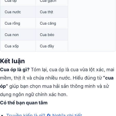
Cua ốp
Cua gạch
Cua nước
Cua thịt
Cua rỗng
Cua căng
Cua non
Cua béo
Cua xốp
Cua đầy
Kết luận
Cua óp là gì?
Tóm lại, cua óp là cua vừa lột xác, mai
mềm, thịt ít và chứa nhiều nước. Hiểu đúng từ
“cua
óp”
giúp bạn chọn mua hải sản thông minh và sử
dụng ngôn ngữ chính xác hơn.
Có thể bạn quan tâm
Truyền kiếp là gì? 🔄 Nghĩa chi tiết