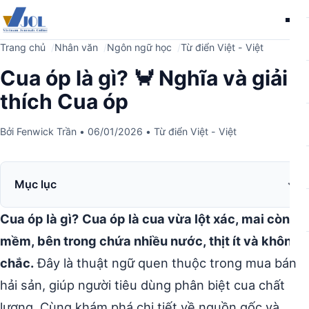
Me
Trang chủ
Nhân văn
Ngôn ngữ học
Từ điển Việt - Việt
Cua óp là gì? 🦀 Nghĩa và giải
thích Cua óp
Bởi
Fenwick Trần
•
06/01/2026
•
Từ điển Việt - Việt
Mục lục
Cua óp là gì?
Cua óp là cua vừa lột xác, mai còn
mềm, bên trong chứa nhiều nước, thịt ít và không
chắc.
Đây là thuật ngữ quen thuộc trong mua bán
hải sản, giúp người tiêu dùng phân biệt cua chất
lượng. Cùng khám phá chi tiết về nguồn gốc và