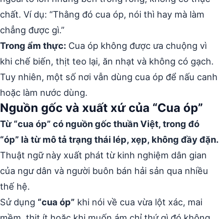
chất. Ví dụ: “Thằng đó cua óp, nói thì hay mà làm
chẳng được gì.”
Trong ẩm thực:
Cua óp không được ưa chuộng vì
khi chế biến, thịt teo lại, ăn nhạt và không có gạch.
Tuy nhiên, một số nơi vẫn dùng cua óp để nấu canh
hoặc làm nước dùng.
Nguồn gốc và xuất xứ của “Cua óp”
Từ “cua óp” có nguồn gốc thuần Việt, trong đó
“óp” là từ mô tả trạng thái lép, xẹp, không đầy đặn.
Thuật ngữ này xuất phát từ kinh nghiệm dân gian
của ngư dân và người buôn bán hải sản qua nhiều
thế hệ.
Sử dụng
“cua óp”
khi nói về cua vừa lột xác, mai
mềm, thịt ít hoặc khi muốn ám chỉ thứ gì đó không