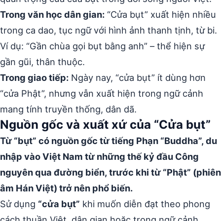
Trong văn học dân gian:
“Cửa bụt” xuất hiện nhiều
trong ca dao, tục ngữ với hình ảnh thanh tịnh, từ bi.
Ví dụ: “Gần chùa gọi bụt bằng anh” – thể hiện sự
gần gũi, thân thuộc.
Trong giao tiếp:
Ngày nay, “cửa bụt” ít dùng hơn
“cửa Phật”, nhưng vẫn xuất hiện trong ngữ cảnh
mang tính truyền thống, dân dã.
Nguồn gốc và xuất xứ của “Cửa bụt”
Từ “bụt” có nguồn gốc từ tiếng Phạn “Buddha”, du
nhập vào Việt Nam từ những thế kỷ đầu Công
nguyên qua đường biển, trước khi từ “Phật” (phiên
âm Hán Việt) trở nên phổ biến.
Sử dụng
“cửa bụt”
khi muốn diễn đạt theo phong
cách thuần Việt, dân gian hoặc trong ngữ cảnh