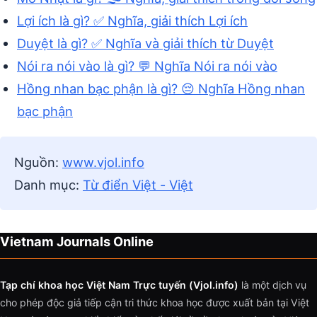
Lợi ích là gì? ✅ Nghĩa, giải thích Lợi ích
Duyệt là gì? ✅ Nghĩa và giải thích từ Duyệt
Nói ra nói vào là gì? 💬 Nghĩa Nói ra nói vào
Hồng nhan bạc phận là gì? 😔 Nghĩa Hồng nhan
bạc phận
Nguồn:
www.vjol.info
Danh mục:
Từ điển Việt - Việt
Vietnam Journals Online
Tạp chí khoa học Việt Nam Trực tuyến (Vjol.info)
là một dịch vụ
cho phép độc giả tiếp cận tri thức khoa học được xuất bản tại Việt