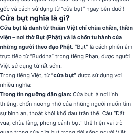
gốc và cách sử dụng từ “cửa bụt” ngay bên dưới!
Cửa bụt nghĩa là gì?
Cửa bụt là danh từ thuần Việt chỉ chùa chiền, thiền
viện – nơi thờ Bụt (Phật) và là chốn tu hành của
những người theo đạo Phật.
“Bụt” là cách phiên âm
trực tiếp từ “Buddha” trong tiếng Phạn, được người
Việt sử dụng từ rất sớm.
Trong tiếng Việt, từ
“cửa bụt”
được sử dụng với
nhiều nghĩa:
Trong tín ngưỡng dân gian:
Cửa bụt là nơi linh
thiêng, chốn nương nhờ của những người muốn tìm
sự bình an, thoát khỏi khổ đau trần thế. Câu “Đất
vua, chùa làng, phong cảnh bụt” thể hiện vai trò
quan trọng của cửa bụt trong đời sống người Việt.