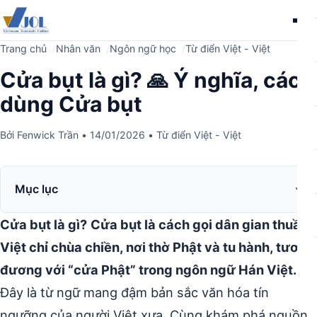
Me
Trang chủ
Nhân văn
Ngôn ngữ học
Từ điển Việt - Việt
Cửa bụt là gì? 🙏 Ý nghĩa, cách
dùng Cửa bụt
Bởi
Fenwick Trần
•
14/01/2026
•
Từ điển Việt - Việt
Mục lục
Cửa bụt là gì?
Cửa bụt là cách gọi dân gian thuần
Việt chỉ chùa chiền, nơi thờ Phật và tu hành, tương
đương với “cửa Phật” trong ngôn ngữ Hán Việt.
Đây là từ ngữ mang đậm bản sắc văn hóa tín
ngưỡng của người Việt xưa. Cùng khám phá nguồn