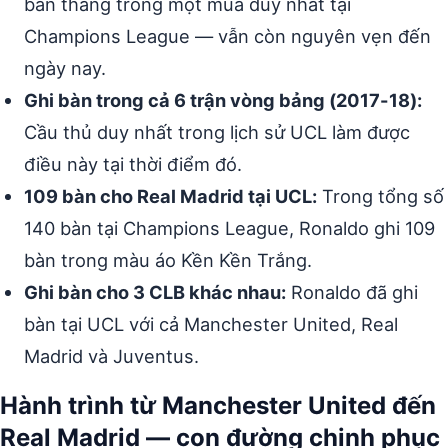
bàn thắng trong một mùa duy nhất tại
Champions League — vẫn còn nguyên vẹn đến
ngày nay.
Ghi bàn trong cả 6 trận vòng bảng (2017-18):
Cầu thủ duy nhất trong lịch sử UCL làm được
điều này tại thời điểm đó.
109 bàn cho Real Madrid tại UCL:
Trong tổng số
140 bàn tại Champions League, Ronaldo ghi 109
bàn trong màu áo Kền Kền Trắng.
Ghi bàn cho 3 CLB khác nhau:
Ronaldo đã ghi
bàn tại UCL với cả Manchester United, Real
Madrid và Juventus.
Hành trình từ Manchester United đến
Real Madrid — con đường chinh phục