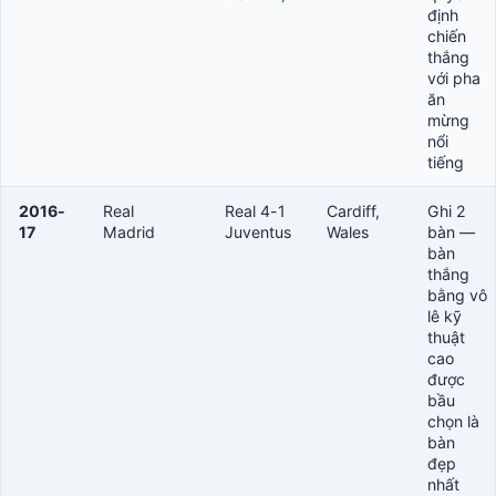
định
chiến
thắng
với pha
ăn
mừng
nổi
tiếng
2016-
Real
Real 4-1
Cardiff,
Ghi 2
17
Madrid
Juventus
Wales
bàn —
bàn
thắng
bằng vô
lê kỹ
thuật
cao
được
bầu
chọn là
bàn
đẹp
nhất