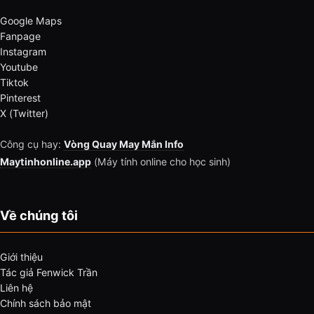
Google Maps
Fanpage
Instagram
Youtube
Tiktok
Pinterest
X (Twitter)
Công cụ hay:
Vòng Quay May Mắn Info
Maytinhonline.app
(Máy tính online cho học sinh)
Về chúng tôi
Giới thiệu
Tác giả Fenwick Trần
Liên hệ
Chính sách bảo mật