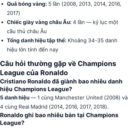
Quả bóng vàng:
5 lần (2008, 2013, 2014, 2016,
2017)
Chiếc giày vàng châu Âu:
4 lần — kỷ lục một
cầu thủ châu Âu
Tổng danh hiệu tập thể:
Khoảng 34-35 danh
hiệu lớn tính đến nay
Câu hỏi thường gặp về Champions
League của Ronaldo
Cristiano Ronaldo đã giành bao nhiêu danh
hiệu Champions League?
5 danh hiệu
— 1 cùng Manchester United (2008) và
4 cùng Real Madrid (2014, 2016, 2017, 2018).
Ronaldo ghi bao nhiêu bàn tại Champions
League?