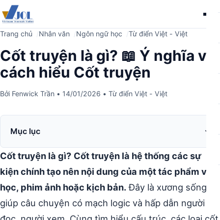
Me
Trang chủ
Nhân văn
Ngôn ngữ học
Từ điển Việt - Việt
Cốt truyện là gì? 📖 Ý nghĩa và
cách hiểu Cốt truyện
Bởi
Fenwick Trần
•
14/01/2026
•
Từ điển Việt - Việt
Mục lục
Cốt truyện là gì?
Cốt truyện là hệ thống các sự
kiện chính tạo nên nội dung của một tác phẩm văn
học, phim ảnh hoặc kịch bản.
Đây là xương sống
giúp câu chuyện có mạch logic và hấp dẫn người
đọc, người xem. Cùng tìm hiểu cấu trúc, các loại cốt