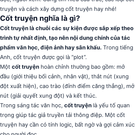
truyện và cách xây dựng cốt truyện hay nhé!
Cốt truyện nghĩa là gì?
Cốt truyện là chuỗi các sự kiện được sắp xếp theo
trình tự nhất định, tạo nên nội dung chính của tác
phẩm văn học, điện ảnh hay sân khấu.
Trong tiếng
Anh, cốt truyện được gọi là “plot”.
Một
cốt truyện
hoàn chỉnh thường bao gồm: mở
đầu (giới thiệu bối cảnh, nhân vật), thắt nút (xung
đột xuất hiện), cao trào (đỉnh điểm căng thẳng), mở
nút (giải quyết xung đột) và kết thúc.
Trong sáng tác văn học,
cốt truyện
là yếu tố quan
trọng giúp tác giả truyền tải thông điệp. Một cốt
truyện hay cần có tính logic, bất ngờ và gợi cảm xúc
cho người đọc.