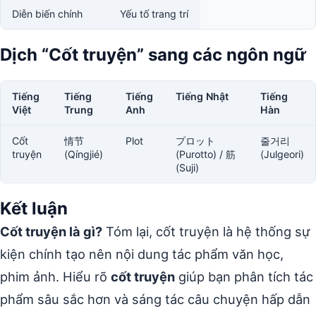
Diễn biến chính
Yếu tố trang trí
Dịch “Cốt truyện” sang các ngôn ngữ
Tiếng
Tiếng
Tiếng
Tiếng Nhật
Tiếng
Việt
Trung
Anh
Hàn
Cốt
情节
Plot
プロット
줄거리
truyện
(Qíngjié)
(Purotto) / 筋
(Julgeori)
(Suji)
Kết luận
Cốt truyện là gì?
Tóm lại, cốt truyện là hệ thống sự
kiện chính tạo nên nội dung tác phẩm văn học,
phim ảnh. Hiểu rõ
cốt truyện
giúp bạn phân tích tác
phẩm sâu sắc hơn và sáng tác câu chuyện hấp dẫn