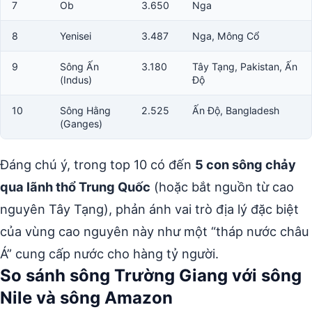
7
Ob
3.650
Nga
8
Yenisei
3.487
Nga, Mông Cổ
9
Sông Ấn
3.180
Tây Tạng, Pakistan, Ấn
(Indus)
Độ
10
Sông Hằng
2.525
Ấn Độ, Bangladesh
(Ganges)
Đáng chú ý, trong top 10 có đến
5 con sông chảy
qua lãnh thổ Trung Quốc
(hoặc bắt nguồn từ cao
nguyên Tây Tạng), phản ánh vai trò địa lý đặc biệt
của vùng cao nguyên này như một “tháp nước châu
Á” cung cấp nước cho hàng tỷ người.
So sánh sông Trường Giang với sông
Nile và sông Amazon