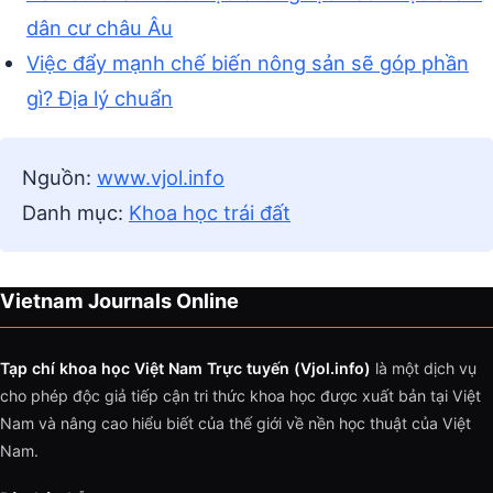
dân cư châu Âu
Việc đẩy mạnh chế biến nông sản sẽ góp phần
gì? Địa lý chuẩn
Nguồn:
www.vjol.info
Danh mục:
Khoa học trái đất
Vietnam Journals Online
Tạp chí khoa học Việt Nam Trực tuyến (Vjol.info)
là một dịch vụ
cho phép độc giả tiếp cận tri thức khoa học được xuất bản tại Việt
Nam và nâng cao hiểu biết của thế giới về nền học thuật của Việt
Nam.