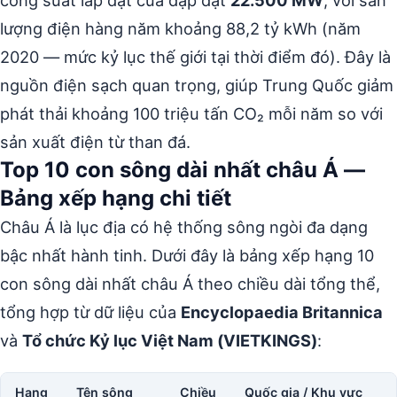
công suất lắp đặt của đập đạt
22.500 MW
, với sản
lượng điện hàng năm khoảng 88,2 tỷ kWh (năm
2020 — mức kỷ lục thế giới tại thời điểm đó). Đây là
nguồn điện sạch quan trọng, giúp Trung Quốc giảm
phát thải khoảng 100 triệu tấn CO₂ mỗi năm so với
sản xuất điện từ than đá.
Top 10 con sông dài nhất châu Á —
Bảng xếp hạng chi tiết
Châu Á là lục địa có hệ thống sông ngòi đa dạng
bậc nhất hành tinh. Dưới đây là bảng xếp hạng 10
con sông dài nhất châu Á theo chiều dài tổng thể,
tổng hợp từ dữ liệu của
Encyclopaedia Britannica
và
Tổ chức Kỷ lục Việt Nam (VIETKINGS)
:
Hạng
Tên sông
Chiều
Quốc gia / Khu vực