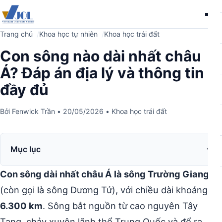
Me
Trang chủ
Khoa học tự nhiên
Khoa học trái đất
Con sông nào dài nhất châu
Á? Đáp án địa lý và thông tin
đầy đủ
Bởi
Fenwick Trần
•
20/05/2026
•
Khoa học trái đất
Mục lục
Con sông dài nhất châu Á là sông Trường Giang
(còn gọi là sông Dương Tử), với chiều dài khoảng
6.300 km
. Sông bắt nguồn từ cao nguyên Tây
Tạng, chảy xuyên lãnh thổ Trung Quốc và đổ ra