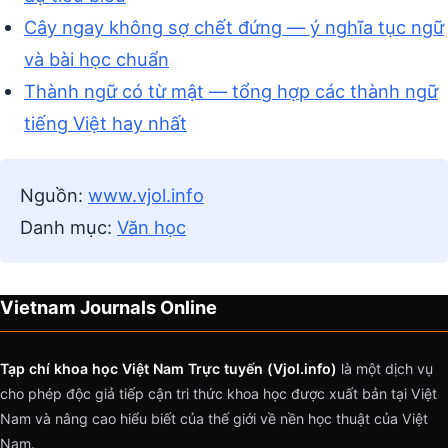
Cây ngay không sợ chết đứng — ý nghĩa tục ngữ
và bài học chuẩn
Thành ngữ có từ mật — tổng hợp các thành ngữ
tiếng Việt hay nhất
Nguồn:
www.vjol.info
Danh mục:
Văn học
Vietnam Journals Online
Tạp chí khoa học Việt Nam Trực tuyến (Vjol.info)
là một dịch vụ
cho phép độc giả tiếp cận tri thức khoa học được xuất bản tại Việt
Nam và nâng cao hiểu biết của thế giới về nền học thuật của Việt
Nam.