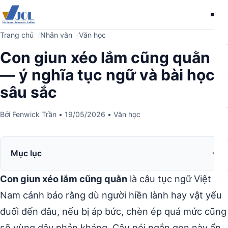
Me
Trang chủ
Nhân văn
Văn học
Con giun xéo lắm cũng quằn
— ý nghĩa tục ngữ và bài học
sâu sắc
Bởi
Fenwick Trần
•
19/05/2026
•
Văn học
Mục lục
Con giun xéo lắm cũng quằn
là câu tục ngữ Việt
Nam cảnh báo rằng dù người hiền lành hay vật yếu
đuối đến đâu, nếu bị áp bức, chèn ép quá mức cũng
sẽ vùng dậy phản kháng. Câu nói ngắn gọn này ẩn