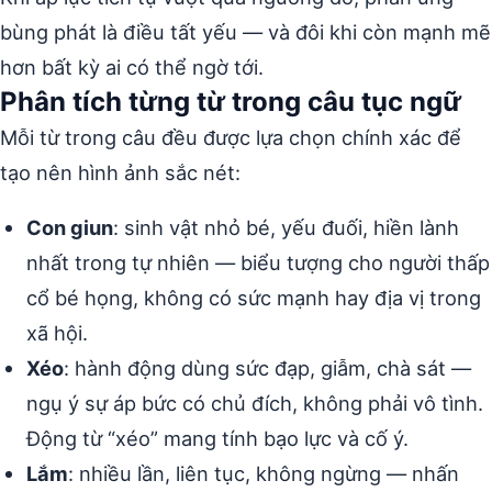
bùng phát là điều tất yếu — và đôi khi còn mạnh mẽ
hơn bất kỳ ai có thể ngờ tới.
Phân tích từng từ trong câu tục ngữ
Mỗi từ trong câu đều được lựa chọn chính xác để
tạo nên hình ảnh sắc nét:
Con giun
: sinh vật nhỏ bé, yếu đuối, hiền lành
nhất trong tự nhiên — biểu tượng cho người thấp
cổ bé họng, không có sức mạnh hay địa vị trong
xã hội.
Xéo
: hành động dùng sức đạp, giẫm, chà sát —
ngụ ý sự áp bức có chủ đích, không phải vô tình.
Động từ “xéo” mang tính bạo lực và cố ý.
Lắm
: nhiều lần, liên tục, không ngừng — nhấn