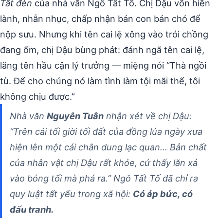
Tắt đèn
của nhà văn Ngô Tất Tố. Chị Dậu vốn hiền
lành, nhẫn nhục, chấp nhận bán con bán chó để
nộp sưu. Nhưng khi tên cai lệ xông vào trói chồng
đang ốm, chị Dậu bùng phát: đánh ngã tên cai lệ,
lăng tên hầu cận lý trưởng — miệng nói “Thà ngồi
tù. Để cho chúng nó làm tình làm tội mãi thế, tôi
không chịu được.”
Nhà văn
Nguyễn Tuân
nhận xét về chị Dậu:
“Trên cái tối giời tối đất của đồng lúa ngày xưa
hiện lên một cái chân dung lạc quan… Bản chất
của nhân vật chị Dậu rất khỏe, cứ thấy lăn xả
vào bóng tối mà phá ra.” Ngô Tất Tố đã chỉ ra
quy luật tất yếu trong xã hội:
Có áp bức, có
đấu tranh.