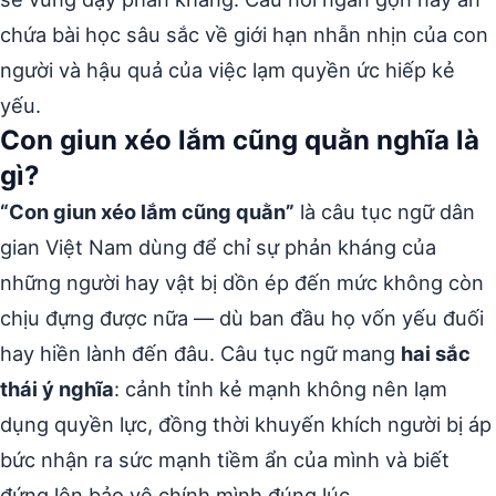
chứa bài học sâu sắc về giới hạn nhẫn nhịn của con
người và hậu quả của việc lạm quyền ức hiếp kẻ
yếu.
Con giun xéo lắm cũng quằn nghĩa là
gì?
“Con giun xéo lắm cũng quằn”
là câu tục ngữ dân
gian Việt Nam dùng để chỉ sự phản kháng của
những người hay vật bị dồn ép đến mức không còn
chịu đựng được nữa — dù ban đầu họ vốn yếu đuối
hay hiền lành đến đâu. Câu tục ngữ mang
hai sắc
thái ý nghĩa
: cảnh tỉnh kẻ mạnh không nên lạm
dụng quyền lực, đồng thời khuyến khích người bị áp
bức nhận ra sức mạnh tiềm ẩn của mình và biết
đứng lên bảo vệ chính mình đúng lúc.