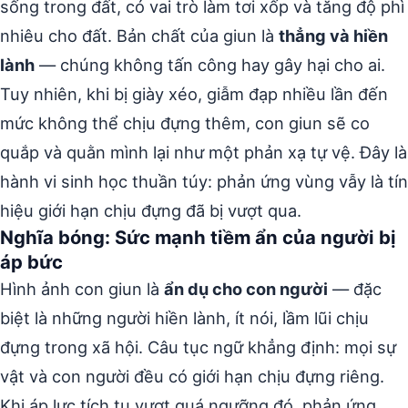
sống trong đất, có vai trò làm tơi xốp và tăng độ phì
nhiêu cho đất. Bản chất của giun là
thẳng và hiền
lành
— chúng không tấn công hay gây hại cho ai.
Tuy nhiên, khi bị giày xéo, giẫm đạp nhiều lần đến
mức không thể chịu đựng thêm, con giun sẽ co
quắp và quằn mình lại như một phản xạ tự vệ. Đây là
hành vi sinh học thuần túy: phản ứng vùng vẫy là tín
hiệu giới hạn chịu đựng đã bị vượt qua.
Nghĩa bóng: Sức mạnh tiềm ẩn của người bị
áp bức
Hình ảnh con giun là
ẩn dụ cho con người
— đặc
biệt là những người hiền lành, ít nói, lầm lũi chịu
đựng trong xã hội. Câu tục ngữ khẳng định: mọi sự
vật và con người đều có giới hạn chịu đựng riêng.
Khi áp lực tích tụ vượt quá ngưỡng đó, phản ứng