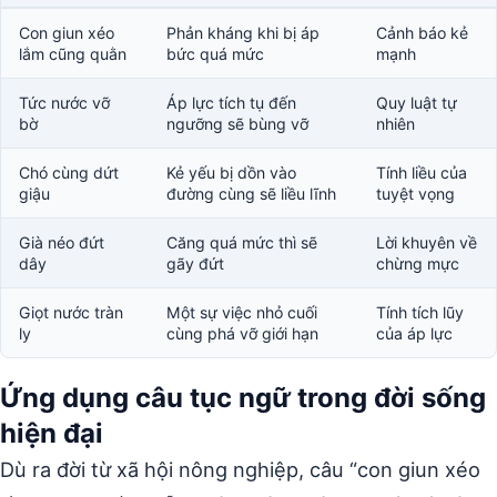
Con giun xéo
Phản kháng khi bị áp
Cảnh báo kẻ
lắm cũng quằn
bức quá mức
mạnh
Tức nước vỡ
Áp lực tích tụ đến
Quy luật tự
bờ
ngưỡng sẽ bùng vỡ
nhiên
Chó cùng dứt
Kẻ yếu bị dồn vào
Tính liều của
giậu
đường cùng sẽ liều lĩnh
tuyệt vọng
Già néo đứt
Căng quá mức thì sẽ
Lời khuyên về
dây
gãy đứt
chừng mực
Giọt nước tràn
Một sự việc nhỏ cuối
Tính tích lũy
ly
cùng phá vỡ giới hạn
của áp lực
Ứng dụng câu tục ngữ trong đời sống
hiện đại
Dù ra đời từ xã hội nông nghiệp, câu “con giun xéo