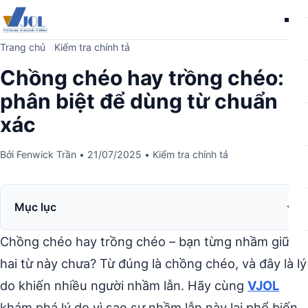
Me
Trang chủ
Kiểm tra chính tả
Chồng chéo hay trồng chéo:
phân biệt để dùng từ chuẩn
xác
Bởi
Fenwick Trần
•
21/07/2025
•
Kiểm tra chính tả
Mục lục
Chồng chéo hay trồng chéo – bạn từng nhầm giữa
hai từ này chưa? Từ đúng là chồng chéo, và đây là lý
do khiến nhiều người nhầm lẫn. Hãy cùng
VJOL
khám phá lý do vì sao sự nhầm lẫn này lại phổ biến