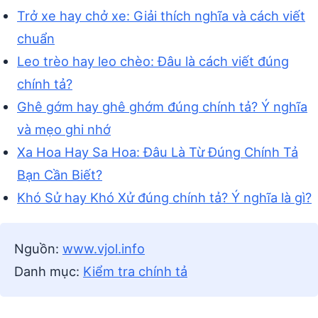
Trở xe hay chở xe: Giải thích nghĩa và cách viết
chuẩn
Leo trèo hay leo chèo: Đâu là cách viết đúng
chính tả?
Ghê gớm hay ghê ghớm đúng chính tả? Ý nghĩa
và mẹo ghi nhớ
Xa Hoa Hay Sa Hoa: Đâu Là Từ Đúng Chính Tả
Bạn Cần Biết?
Khó Sử hay Khó Xử đúng chính tả? Ý nghĩa là gì?
Nguồn:
www.vjol.info
Danh mục:
Kiểm tra chính tả