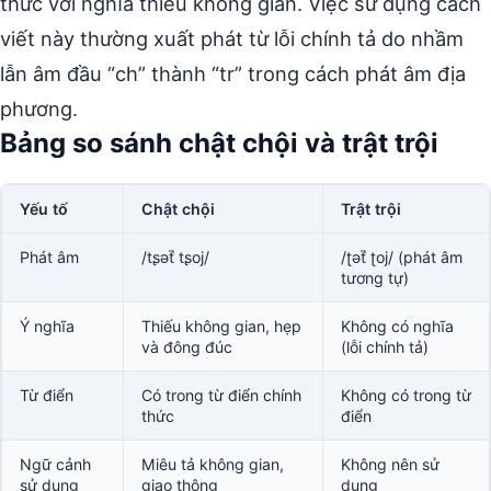
thức với nghĩa thiếu không gian. Việc sử dụng cách
viết này thường xuất phát từ lỗi chính tả do nhầm
lẫn âm đầu “ch” thành “tr” trong cách phát âm địa
phương.
Bảng so sánh chật chội và trật trội
Yếu tố
Chật chội
Trật trội
Phát âm
/tʂət̚ tʂoj/
/ʈət̚ ʈoj/ (phát âm
tương tự)
Ý nghĩa
Thiếu không gian, hẹp
Không có nghĩa
và đông đúc
(lỗi chính tả)
Từ điển
Có trong từ điển chính
Không có trong từ
thức
điển
Ngữ cảnh
Miêu tả không gian,
Không nên sử
sử dụng
giao thông
dụng