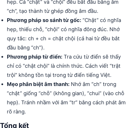
hẹp. Cả “chật” và “chội” đều bắt đầu bằng âm
“ch”, tạo thành từ ghép đồng âm đầu.
Phương pháp so sánh từ gốc:
“Chật” có nghĩa
hẹp, thiếu chỗ, “chội” có nghĩa đông đúc. Nhớ
quy tắc: ch + ch = chật chội (cả hai từ đều bắt
đầu bằng “ch”).
Phương pháp từ điển:
Tra cứu từ điển sẽ thấy
chỉ có “chật chội” là chính thức. Cách viết “trật
trội” không tồn tại trong từ điển tiếng Việt.
Mẹo phân biệt âm thanh:
Nhớ âm “ch” trong
“chật” giống “chỗ” (không gian), “chui” (vào chỗ
hẹp). Tránh nhầm với âm “tr” bằng cách phát âm
rõ ràng.
Tổng kết