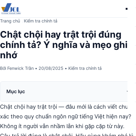
Me
Trang chủ
Kiểm tra chính tả
Chật chội hay trật trội đúng
chính tả? Ý nghĩa và mẹo ghi
nhớ
Bởi
Fenwick Trần
•
20/08/2025
•
Kiểm tra chính tả
Mục lục
Chật chội hay trật trội — đâu mới là cách viết chuẩn
xác theo quy chuẩn ngôn ngữ tiếng Việt hiện nay?
Không ít người vẫn nhầm lẫn khi gặp cặp từ này.
Câu trả lời đúng là chật chội. Hãy cùng khám phá lý