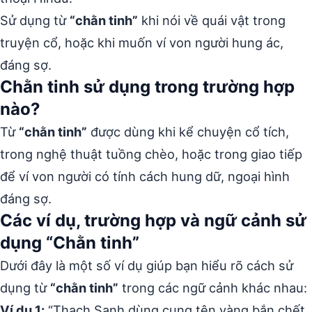
Sử dụng từ
“chằn tinh”
khi nói về quái vật trong
truyện cổ, hoặc khi muốn ví von người hung ác,
đáng sợ.
Chằn tinh sử dụng trong trường hợp
nào?
Từ
“chằn tinh”
được dùng khi kể chuyện cổ tích,
trong nghệ thuật tuồng chèo, hoặc trong giao tiếp
để ví von người có tính cách hung dữ, ngoại hình
đáng sợ.
Các ví dụ, trường hợp và ngữ cảnh sử
dụng “Chằn tinh”
Dưới đây là một số ví dụ giúp bạn hiểu rõ cách sử
dụng từ
“chằn tinh”
trong các ngữ cảnh khác nhau:
Ví dụ 1:
“Thạch Sanh dùng cung tên vàng bắn chết