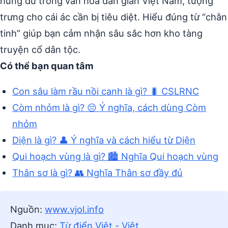
hung dữ trong văn hóa dân gian Việt Nam, tượng
trưng cho cái ác cần bị tiêu diệt. Hiểu đúng từ “chằn
tinh” giúp bạn cảm nhận sâu sắc hơn kho tàng
truyện cổ dân tộc.
Có thể bạn quan tâm
Con sâu làm rầu nồi canh là gì? 🐛 CSLRNC
Còm nhỏm là gì? 😔 Ý nghĩa, cách dùng Còm
nhỏm
Diện là gì? 👤 Ý nghĩa và cách hiểu từ Diện
Qui hoạch vùng là gì? 🏙️ Nghĩa Qui hoạch vùng
Thân sơ là gì? 👥 Nghĩa Thân sơ đầy đủ
Nguồn:
www.vjol.info
Danh mục:
Từ điển Việt - Việt