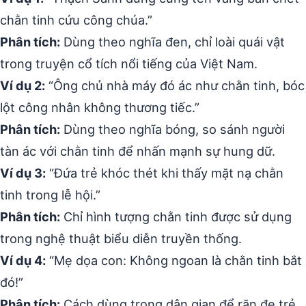
chằn tinh cứu công chúa.”
Phân tích:
Dùng theo nghĩa đen, chỉ loài quái vật
trong truyện cổ tích nổi tiếng của Việt Nam.
Ví dụ 2:
“Ông chủ nhà máy đó ác như chằn tinh, bóc
lột công nhân không thương tiếc.”
Phân tích:
Dùng theo nghĩa bóng, so sánh người
tàn ác với chằn tinh để nhấn mạnh sự hung dữ.
Ví dụ 3:
“Đứa trẻ khóc thét khi thấy mặt nạ chằn
tinh trong lễ hội.”
Phân tích:
Chỉ hình tượng chằn tinh được sử dụng
trong nghệ thuật biểu diễn truyền thống.
Ví dụ 4:
“Mẹ dọa con: Không ngoan là chằn tinh bắt
đó!”
Phân tích:
Cách dùng trong dân gian để răn đe trẻ