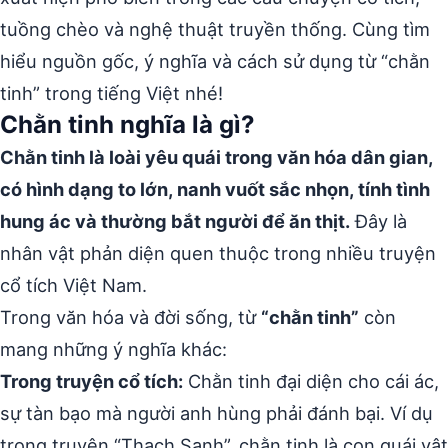
tuồng chèo và nghệ thuật truyền thống. Cùng tìm
hiểu nguồn gốc, ý nghĩa và cách sử dụng từ “chằn
tinh” trong tiếng Việt nhé!
Chằn tinh nghĩa là gì?
Chằn tinh là loài yêu quái trong văn hóa dân gian,
có hình dạng to lớn, nanh vuốt sắc nhọn, tính tình
hung ác và thường bắt người để ăn thịt.
Đây là
nhân vật phản diện quen thuộc trong nhiều truyện
cổ tích Việt Nam.
Trong văn hóa và đời sống, từ
“chằn tinh”
còn
mang những ý nghĩa khác:
Trong truyện cổ tích:
Chằn tinh đại diện cho cái ác,
sự tàn bạo mà người anh hùng phải đánh bại. Ví dụ
trong truyện “Thạch Sanh”, chằn tinh là con quái vật