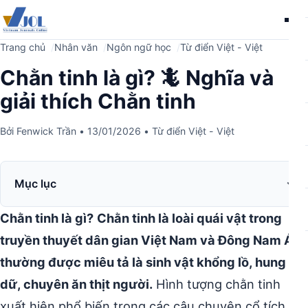
Me
Trang chủ
Nhân văn
Ngôn ngữ học
Từ điển Việt - Việt
Chằn tinh là gì? 🦎 Nghĩa và
giải thích Chằn tinh
Bởi
Fenwick Trần
•
13/01/2026
•
Từ điển Việt - Việt
Mục lục
Chằn tinh là gì?
Chằn tinh là loài quái vật trong
truyền thuyết dân gian Việt Nam và Đông Nam Á,
thường được miêu tả là sinh vật khổng lồ, hung
dữ, chuyên ăn thịt người.
Hình tượng chằn tinh
xuất hiện phổ biến trong các câu chuyện cổ tích,