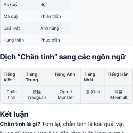
Ác quỷ
Bụt
Ma quỷ
Thiên thần
Quái vật
Anh hùng
Hung thần
Phúc thần
Dịch “Chằn tinh” sang các ngôn ngữ
Tiếng
Tiếng
Tiếng Anh
Tiếng
Tiếng Hàn
Việt
Trung
Nhật
Chằn
妖怪
Ogre /
鬼 (Oni)
괴물
tinh
(Yāoguài)
Monster
(Goemul)
Kết luận
Chằn tinh là gì?
Tóm lại, chằn tinh là loài quái vật