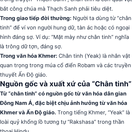
bắt công chúa mà Thạch Sanh phải tiêu diệt.
Trong giao tiếp đời thường:
Người ta dùng từ “chằn
tinh” để ví von người hung dữ, tàn ác hoặc có ngoại
hình đáng sợ. Ví dụ: “Mặt mày như chằn tinh” nghĩa
là trông dữ tợn, đáng sợ.
Trong văn hóa Khmer:
Chằn tinh (Yeak) là nhân vật
quan trọng trong múa cổ điển Robam và các truyền
thuyết Ấn Độ giáo.
Nguồn gốc và xuất xứ của “Chằn tinh”
Từ “chằn tinh” có nguồn gốc từ văn hóa dân gian
Đông Nam Á, đặc biệt chịu ảnh hưởng từ văn hóa
Khmer và Ấn Độ giáo.
Trong tiếng Khmer, “Yeak” là
loài quỷ khổng lồ tương tự “Rakshasa” trong thần
thoại Hindu.