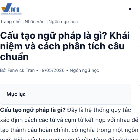
Me
Trang chủ
Nhân văn
Ngôn ngữ học
Cấu tạo ngữ pháp là gì? Khái
niệm và cách phân tích câu
chuẩn
Bởi
Fenwick Trần
•
19/05/2026
•
Ngôn ngữ học
Mục lục
Cấu tạo ngữ pháp là gì?
Đây là hệ thống quy tắc
xác định cách các từ và cụm từ kết hợp với nhau để
tạo thành câu hoàn chỉnh, có nghĩa trong một ngôn
ngữ. Hiểu cấu tạo ngữ pháp là nền tảng để sử dụng