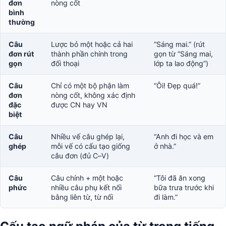
đơn
nòng cốt
bình
thường
Câu
Lược bỏ một hoặc cả hai
“Sáng mai.” (rút
đơn rút
thành phần chính trong
gọn từ “Sáng mai,
gọn
đối thoại
lớp ta lao động”)
Câu
Chỉ có một bộ phận làm
“Ôi! Đẹp quá!”
đơn
nòng cốt, không xác định
đặc
được CN hay VN
biệt
Câu
Nhiều vế câu ghép lại,
“Anh đi học và em
ghép
mỗi vế có cấu tạo giống
ở nhà.”
câu đơn (đủ C–V)
Câu
Câu chính + một hoặc
“Tôi đã ăn xong
phức
nhiều câu phụ kết nối
bữa trưa trước khi
bằng liên từ, từ nối
đi làm.”