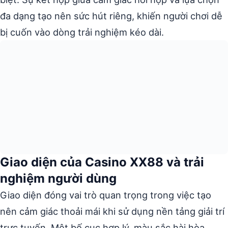
đa dạng tạo nên sức hút riêng, khiến người chơi dễ
bị cuốn vào dòng trải nghiệm kéo dài.
Giao diện của Casino XX88 và trải
nghiệm người dùng
Giao diện đóng vai trò quan trọng trong việc tạo
nên cảm giác thoải mái khi sử dụng nền tảng giải trí
trực tuyến. Một bố cục hợp lý, màu sắc hài hòa