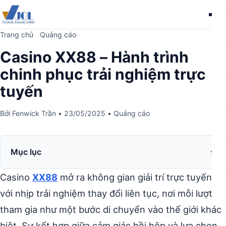
Me
Trang chủ
Quảng cáo
Casino XX88 – Hành trình
chinh phục trải nghiệm trực
tuyến
Bởi
Fenwick Trần
•
23/05/2025
•
Quảng cáo
Mục lục
Casino
XX88
mở ra không gian giải trí trực tuyến
với nhịp trải nghiệm thay đổi liên tục, nơi mỗi lượt
tham gia như một bước di chuyển vào thế giới khác
biệt. Sự kết hợp giữa cảm giác hồi hộp và lựa chọn