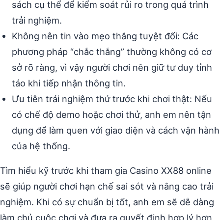
sách cụ thể để kiểm soát rủi ro trong quá trình
trải nghiệm.
Không nên tin vào mẹo thắng tuyệt đối: Các
phương pháp “chắc thắng” thường không có cơ
sở rõ ràng, vì vậy người chơi nên giữ tư duy tỉnh
táo khi tiếp nhận thông tin.
Ưu tiên trải nghiệm thử trước khi chơi thật: Nếu
có chế độ demo hoặc chơi thử, anh em nên tận
dụng để làm quen với giao diện và cách vận hành
của hệ thống.
Tìm hiểu kỹ trước khi tham gia Casino XX88 online
sẽ giúp người chơi hạn chế sai sót và nâng cao trải
nghiệm. Khi có sự chuẩn bị tốt, anh em sẽ dễ dàng
làm chủ cuộc chơi và đưa ra quyết định hợp lý hơn