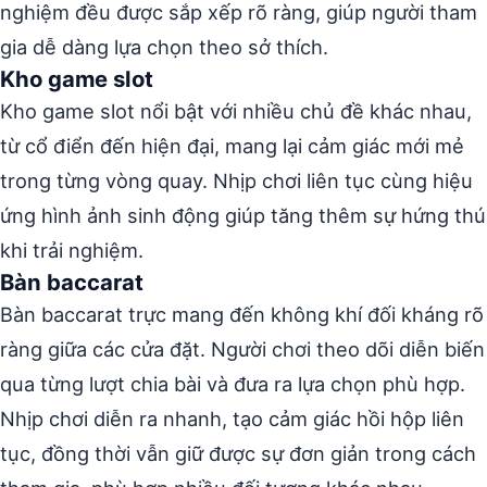
nghiệm đều được sắp xếp rõ ràng, giúp người tham
gia dễ dàng lựa chọn theo sở thích.
Kho game slot
Kho game slot nổi bật với nhiều chủ đề khác nhau,
từ cổ điển đến hiện đại, mang lại cảm giác mới mẻ
trong từng vòng quay. Nhịp chơi liên tục cùng hiệu
ứng hình ảnh sinh động giúp tăng thêm sự hứng thú
khi trải nghiệm.
Bàn baccarat
Bàn baccarat trực mang đến không khí đối kháng rõ
ràng giữa các cửa đặt. Người chơi theo dõi diễn biến
qua từng lượt chia bài và đưa ra lựa chọn phù hợp.
Nhịp chơi diễn ra nhanh, tạo cảm giác hồi hộp liên
tục, đồng thời vẫn giữ được sự đơn giản trong cách