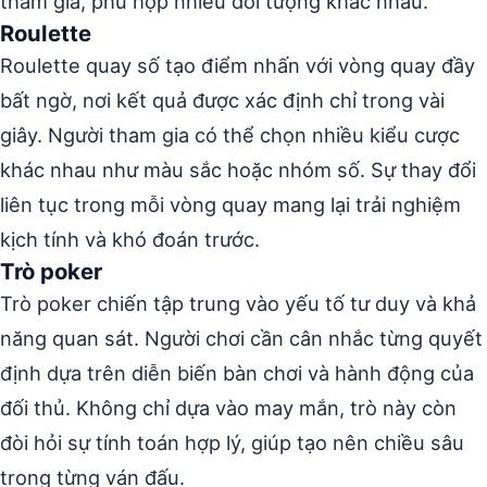
tham gia, phù hợp nhiều đối tượng khác nhau.
Roulette
Roulette quay số tạo điểm nhấn với vòng quay đầy
bất ngờ, nơi kết quả được xác định chỉ trong vài
giây. Người tham gia có thể chọn nhiều kiểu cược
khác nhau như màu sắc hoặc nhóm số. Sự thay đổi
liên tục trong mỗi vòng quay mang lại trải nghiệm
kịch tính và khó đoán trước.
Trò poker
Trò poker chiến tập trung vào yếu tố tư duy và khả
năng quan sát. Người chơi cần cân nhắc từng quyết
định dựa trên diễn biến bàn chơi và hành động của
đối thủ. Không chỉ dựa vào may mắn, trò này còn
đòi hỏi sự tính toán hợp lý, giúp tạo nên chiều sâu
trong từng ván đấu.