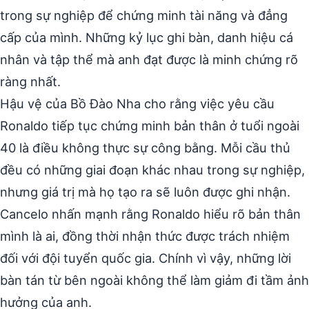
trong sự nghiệp để chứng minh tài năng và đẳng
cấp của mình. Những kỷ lục ghi bàn, danh hiệu cá
nhân và tập thể mà anh đạt được là minh chứng rõ
ràng nhất.
Hậu vệ của Bồ Đào Nha cho rằng việc yêu cầu
Ronaldo tiếp tục chứng minh bản thân ở tuổi ngoài
40 là điều không thực sự công bằng. Mỗi cầu thủ
đều có những giai đoạn khác nhau trong sự nghiệp,
nhưng giá trị mà họ tạo ra sẽ luôn được ghi nhận.
Cancelo nhấn mạnh rằng Ronaldo hiểu rõ bản thân
mình là ai, đồng thời nhận thức được trách nhiệm
đối với đội tuyển quốc gia. Chính vì vậy, những lời
bàn tán từ bên ngoài không thể làm giảm đi tầm ảnh
hưởng của anh.