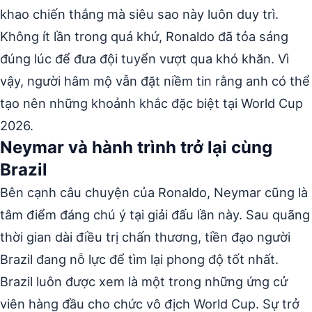
khao chiến thắng mà siêu sao này luôn duy trì.
Không ít lần trong quá khứ, Ronaldo đã tỏa sáng
đúng lúc để đưa đội tuyển vượt qua khó khăn. Vì
vậy, người hâm mộ vẫn đặt niềm tin rằng anh có thể
tạo nên những khoảnh khắc đặc biệt tại World Cup
2026.
Neymar và hành trình trở lại cùng
Brazil
Bên cạnh câu chuyện của Ronaldo, Neymar cũng là
tâm điểm đáng chú ý tại giải đấu lần này. Sau quãng
thời gian dài điều trị chấn thương, tiền đạo người
Brazil đang nỗ lực để tìm lại phong độ tốt nhất.
Brazil luôn được xem là một trong những ứng cử
viên hàng đầu cho chức vô địch World Cup. Sự trở