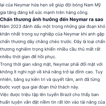
lại của Neymar hứa hẹn sẽ giúp đội bóng Nam Mỹ
gia tăng đáng kể sức mạnh trên hàng công.
Chấn thương ảnh hưởng đến Neymar ra sao
Năm 2023 đánh dấu một trong những giai đoạn khó
khăn nhất trong sự nghiệp của Neymar khi anh gặp
chấn thương dây chằng chéo trước. Đây là loại chấn
thương nghiêm trọng khiến nhiều cầu thủ mất rất
nhiều thời gian để hồi phục.
Trong thời gian vắng mặt, Neymar phải đối mặt với
không ít nghi ngờ về khả năng trở lại đỉnh cao. Tuy
nhiên, bằng sự kiên trì và quyết tâm, anh đã từng
bước vượt qua giai đoạn thử thách này.
Việc được triệu tập lên tuyển Brazil cho thấy ban
huấn luyện vẫn đặt niềm tin rất lớn vào tài năng của