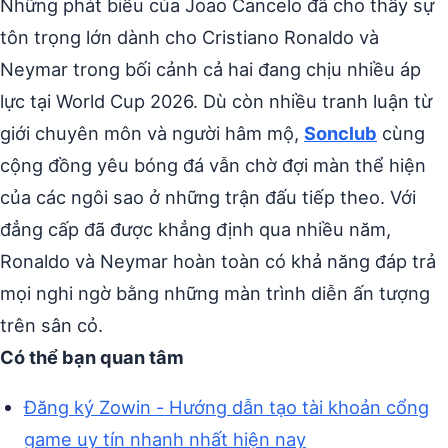
Những phát biểu của Joao Cancelo đã cho thấy sự
tôn trọng lớn dành cho Cristiano Ronaldo và
Neymar trong bối cảnh cả hai đang chịu nhiều áp
lực tại World Cup 2026. Dù còn nhiều tranh luận từ
giới chuyên môn và người hâm mộ,
Sonclub
cùng
cộng đồng yêu bóng đá vẫn chờ đợi màn thể hiện
của các ngôi sao ở những trận đấu tiếp theo. Với
đẳng cấp đã được khẳng định qua nhiều năm,
Ronaldo và Neymar hoàn toàn có khả năng đáp trả
mọi nghi ngờ bằng những màn trình diễn ấn tượng
trên sân cỏ.
Có thể bạn quan tâm
Đăng ký Zowin - Hướng dẫn tạo tài khoản cổng
game uy tín nhanh nhất hiện nay