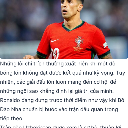
Những lời chỉ trích thường xuất hiện khi một đội
bóng lớn không đạt được kết quả như kỳ vọng. Tuy
nhiên, các giải đấu lớn luôn mang đến cơ hội để
những ngôi sao khẳng định lại giá trị của mình.
Ronaldo đang đứng trước thời điểm như vậy khi Bồ
Đào Nha chuẩn bị bước vào trận đấu quan trọng
tiếp theo.
Trận gặp Uzbekistan được xem là cơ hội thuận lợi