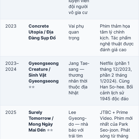
luyện viên
đội người
vô gia cư
2023
Concrete
Vai phụ
Phim thảm họa
Utopia / Địa
quan
tâm lý chính
Đàng Sụp Đổ
trọng
kịch. Tác phẩm
nghệ thuật được
đánh giá cao
2023–
Gyeongseong
Jang Tae-
Netflix (phần 1
2024
Creature /
sang —
tháng 12/2023,
Sinh Vật
thương
phần 2 tháng
Gyeongseong
nhân thời
1/2024). Cùng
⭐⭐
thuộc địa
Han So-hee. Bối
Nhật
cảnh lịch sử
1945 độc đáo
2025
Surely
Lee
JTBC + Prime
Tomorrow /
Gyeong-
Video. Phim mới
Mong Ngày
do — nhà
nhất của Park
Mai Đến
⭐⭐
báo với
Seo-joon. Phát
trái tim
sóng từ tháng