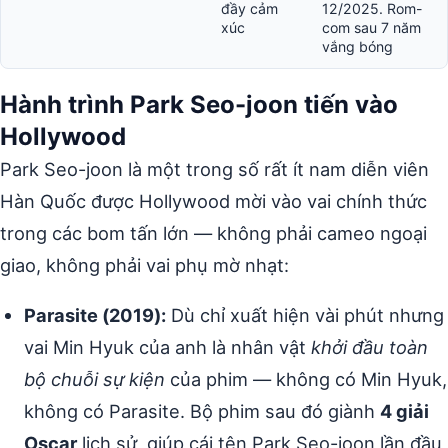
đầy cảm
12/2025. Rom-
xúc
com sau 7 năm
vắng bóng
Hành trình Park Seo-joon tiến vào
Hollywood
Park Seo-joon là một trong số rất ít nam diễn viên
Hàn Quốc được Hollywood mời vào vai chính thức
trong các bom tấn lớn — không phải cameo ngoại
giao, không phải vai phụ mờ nhạt:
Parasite (2019):
Dù chỉ xuất hiện vài phút nhưng
vai Min Hyuk của anh là nhân vật
khởi đầu toàn
bộ chuỗi sự kiện
của phim — không có Min Hyuk,
không có Parasite. Bộ phim sau đó giành
4 giải
Oscar
lịch sử, giúp cái tên Park Seo-joon lần đầu