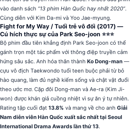
vào danh sách
“13 phim Hàn Quốc hay nhất 2020”
.
Cùng diễn với Kim Da-mi và Yoo Jae-myung.
Fight for My Way / Tuổi trẻ vô đối (2017) —
Cú hích thực sự của Park Seo-joon ⭐⭐⭐
Bộ phim đầu tiên khẳng định Park Seo-joon có thể
gánh trọn một tác phẩm với thông điệp truyền cảm
hứng sâu sắc. Anh hóa thân thành
Ko Dong-man
—
cựu vô địch Taekwondo tuổi teen buộc phải từ bỏ
hào quang, làm đủ nghề kiếm sống và chật vật đuổi
theo ước mơ. Cặp đôi Dong-man và Ae-ra (Kim Ji-
won) được khán giả cuồng nhiệt vì sự ăn ý tự nhiên.
Rating tập cuối đạt
13.8%
và mang về cho anh
Giải
Nam diễn viên Hàn Quốc xuất sắc nhất tại Seoul
International Drama Awards lần thứ 13
.