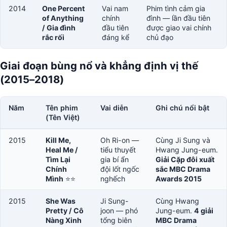
2014
One Percent
Vai nam
Phim tình cảm gia
of Anything
chính
đình — lần đầu tiên
/ Gia đình
đầu tiên
được giao vai chính
rắc rối
đáng kể
chủ đạo
Giai đoạn bùng nổ và khẳng định vị thế
(2015–2018)
Năm
Tên phim
Vai diễn
Ghi chú nổi bật
(Tên Việt)
2015
Kill Me,
Oh Ri-on —
Cùng Ji Sung và
Heal Me /
tiểu thuyết
Hwang Jung-eum.
Tìm Lại
gia bí ẩn
Giải Cặp đôi xuất
Chính
đội lốt ngốc
sắc MBC Drama
Mình
⭐⭐
nghếch
Awards 2015
2015
She Was
Ji Sung-
Cùng Hwang
Pretty / Cô
joon — phó
Jung-eum.
4 giải
Nàng Xinh
tổng biên
MBC Drama