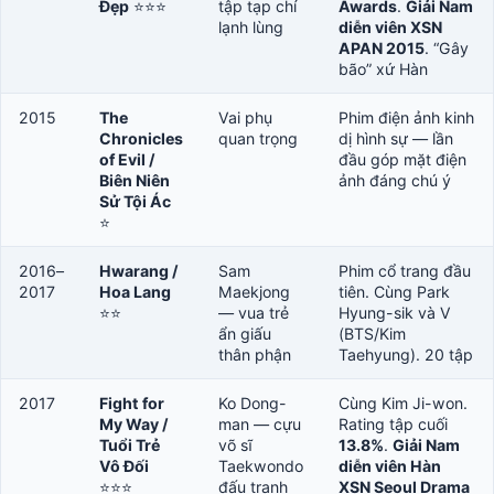
Đẹp
⭐⭐⭐
tập tạp chí
Awards
.
Giải Nam
lạnh lùng
diễn viên XSN
APAN 2015
. “Gây
bão” xứ Hàn
2015
The
Vai phụ
Phim điện ảnh kinh
Chronicles
quan trọng
dị hình sự — lần
of Evil /
đầu góp mặt điện
Biên Niên
ảnh đáng chú ý
Sử Tội Ác
⭐
2016–
Hwarang /
Sam
Phim cổ trang đầu
2017
Hoa Lang
Maekjong
tiên. Cùng Park
⭐⭐
— vua trẻ
Hyung-sik và V
ẩn giấu
(BTS/Kim
thân phận
Taehyung). 20 tập
2017
Fight for
Ko Dong-
Cùng Kim Ji-won.
My Way /
man — cựu
Rating tập cuối
Tuổi Trẻ
võ sĩ
13.8%
.
Giải Nam
Vô Đối
Taekwondo
diễn viên Hàn
⭐⭐⭐
đấu tranh
XSN Seoul Drama