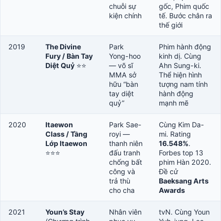
chuỗi sự
gốc, Phim quốc
kiện chính
tế. Bước chân ra
thế giới
2019
The Divine
Park
Phim hành động
Fury / Bàn Tay
Yong-hoo
kinh dị. Cùng
Diệt Quỷ
⭐⭐
— võ sĩ
Ahn Sung-ki.
MMA sở
Thể hiện hình
hữu “bàn
tượng nam tính
tay diệt
hành động
quỷ”
mạnh mẽ
2020
Itaewon
Park Sae-
Cùng Kim Da-
Class / Tầng
royi —
mi. Rating
Lớp Itaewon
thanh niên
16.548%
.
⭐⭐⭐
đấu tranh
Forbes top 13
chống bất
phim Hàn 2020.
công và
Đề cử
trả thù
Baeksang Arts
cho cha
Awards
2021
Youn’s Stay
Nhân viên
tvN. Cùng Youn