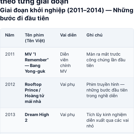
theo từng giai đoạn
Giai đoạn khởi nghiệp (2011–2014) — Những
bước đi đầu tiên
Năm
Tên phim
Vai diễn
Ghi chú
(Tên Việt)
2011
MV “I
Diễn
Màn ra mắt trước
Remember”
viên
công chúng lần đầu
— Bang
chính
tiên
Yong-guk
MV
2012
Rooftop
Vai phụ
Phim truyền hình —
Prince /
những bước đầu tiên
Hoàng tử
trong nghề diễn
mái nhà
2013
Dream High
Vai phụ
Tích lũy kinh nghiệm
2
diễn xuất qua các vai
nhỏ