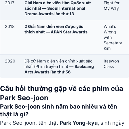
2017
Giải Nam diễn viên Hàn Quốc xuất
Fight for
sắc nhất — Seoul International
My Way
Drama Awards lần thứ 13
2018
2 Giải Nam diễn viên được yêu
What’s
thích nhất — APAN Star Awards
Wrong
with
Secretary
Kim
2020
Đề cử Nam diễn viên chính xuất sắc
Itaewon
nhất (Phim truyền hình) —
Baeksang
Class
Arts Awards lần thứ 56
Câu hỏi thường gặp về các phim của
Park Seo-joon
Park Seo-joon sinh năm bao nhiêu và tên
thật là gì?
Park Seo-joon, tên thật
Park Yong-kyu
, sinh ngày