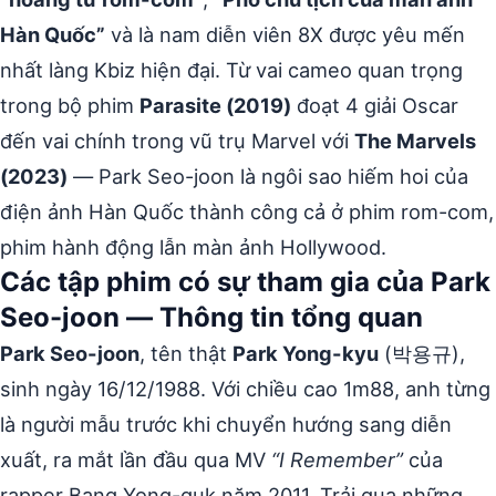
Hàn Quốc”
và là nam diễn viên 8X được yêu mến
nhất làng Kbiz hiện đại. Từ vai cameo quan trọng
trong bộ phim
Parasite (2019)
đoạt 4 giải Oscar
đến vai chính trong vũ trụ Marvel với
The Marvels
(2023)
— Park Seo-joon là ngôi sao hiếm hoi của
điện ảnh Hàn Quốc thành công cả ở phim rom-com,
phim hành động lẫn màn ảnh Hollywood.
Các tập phim có sự tham gia của Park
Seo-joon — Thông tin tổng quan
Park Seo-joon
, tên thật
Park Yong-kyu
(박용규),
sinh ngày 16/12/1988. Với chiều cao 1m88, anh từng
là người mẫu trước khi chuyển hướng sang diễn
xuất, ra mắt lần đầu qua MV
“I Remember”
của
rapper Bang Yong-guk năm 2011. Trải qua những