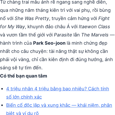
Từ chàng trai mẫu ảnh rẽ ngang sang nghề diễn,
qua những năm tháng kiên trì với vai phụ, rồi bùng
nổ với
She Was Pretty
, truyền cảm hứng với
Fight
for My Way
, khuynh đảo châu Á với
Itaewon Class
và vươn tầm thế giới với
Parasite
lẫn
The Marvels
—
hành trình của
Park Seo-joon
là minh chứng đẹp
nhất cho câu chuyện: tài năng thật sự không cần
phải vội vàng, chỉ cần kiên định đi đúng hướng, ánh
sáng sẽ tự tìm đến.
Có thể bạn quan tâm
4 triệu nhân 4 triệu bằng bao nhiêu? Cách tính
số lớn chính xác
Biến cố độc lập và xung khắc — khái niệm, phân
biệt và ví dụ rõ