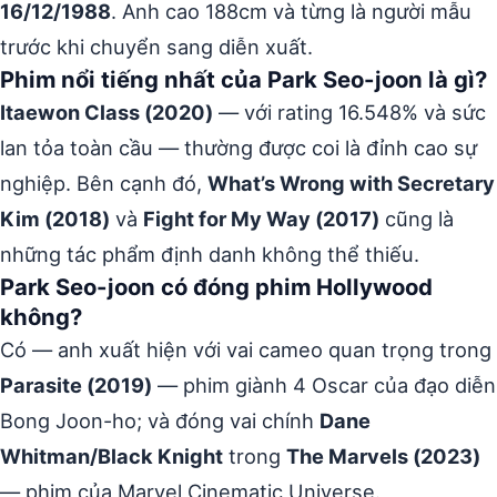
16/12/1988
. Anh cao 188cm và từng là người mẫu
trước khi chuyển sang diễn xuất.
Phim nổi tiếng nhất của Park Seo-joon là gì?
Itaewon Class (2020)
— với rating 16.548% và sức
lan tỏa toàn cầu — thường được coi là đỉnh cao sự
nghiệp. Bên cạnh đó,
What’s Wrong with Secretary
Kim (2018)
và
Fight for My Way (2017)
cũng là
những tác phẩm định danh không thể thiếu.
Park Seo-joon có đóng phim Hollywood
không?
Có — anh xuất hiện với vai cameo quan trọng trong
Parasite (2019)
— phim giành 4 Oscar của đạo diễn
Bong Joon-ho; và đóng vai chính
Dane
Whitman/Black Knight
trong
The Marvels (2023)
— phim của Marvel Cinematic Universe.