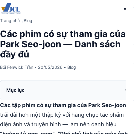
Me
Trang chủ
Blog
Các phim có sự tham gia của
Park Seo-joon — Danh sách
đầy đủ
Bởi
Fenwick Trần
•
20/05/2026
•
Blog
Mục lục
Các tập phim có sự tham gia của Park Seo-joon
trải dài hơn một thập kỷ với hàng chục tác phẩm
điện ảnh và truyền hình — làm nên danh hiệu
“hoàng tử rom-com”
,
“Phó chủ tịch của màn ảnh