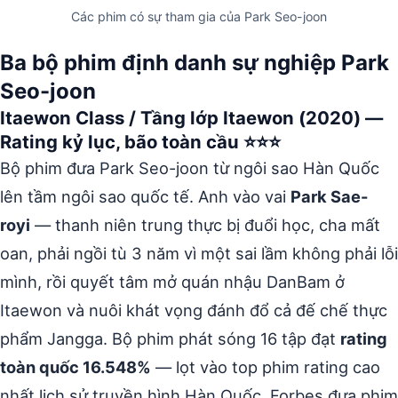
Các phim có sự tham gia của Park Seo-joon
Ba bộ phim định danh sự nghiệp Park
Seo-joon
Itaewon Class / Tầng lớp Itaewon (2020) —
Rating kỷ lục, bão toàn cầu ⭐⭐⭐
Bộ phim đưa Park Seo-joon từ ngôi sao Hàn Quốc
lên tầm ngôi sao quốc tế. Anh vào vai
Park Sae-
royi
— thanh niên trung thực bị đuổi học, cha mất
oan, phải ngồi tù 3 năm vì một sai lầm không phải lỗi
mình, rồi quyết tâm mở quán nhậu DanBam ở
Itaewon và nuôi khát vọng đánh đổ cả đế chế thực
phẩm Jangga. Bộ phim phát sóng 16 tập đạt
rating
toàn quốc 16.548%
— lọt vào top phim rating cao
nhất lịch sử truyền hình Hàn Quốc. Forbes đưa phim