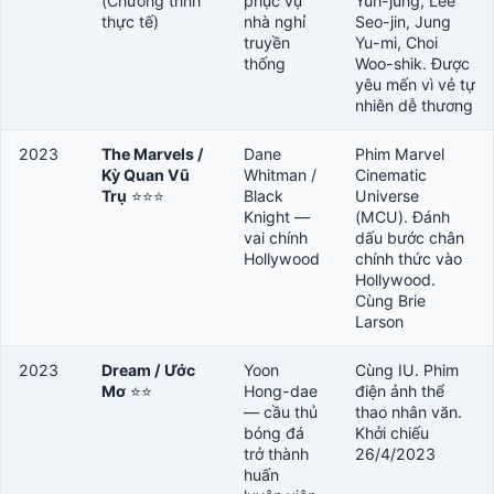
(Chương trình
phục vụ
Yuh-jung, Lee
thực tế)
nhà nghỉ
Seo-jin, Jung
truyền
Yu-mi, Choi
thống
Woo-shik. Được
yêu mến vì vẻ tự
nhiên dễ thương
2023
The Marvels /
Dane
Phim Marvel
Kỳ Quan Vũ
Whitman /
Cinematic
Trụ
⭐⭐⭐
Black
Universe
Knight —
(MCU). Đánh
vai chính
dấu bước chân
Hollywood
chính thức vào
Hollywood.
Cùng Brie
Larson
2023
Dream / Ước
Yoon
Cùng IU. Phim
Mơ
⭐⭐
Hong-dae
điện ảnh thể
— cầu thủ
thao nhân văn.
bóng đá
Khởi chiếu
trở thành
26/4/2023
huấn