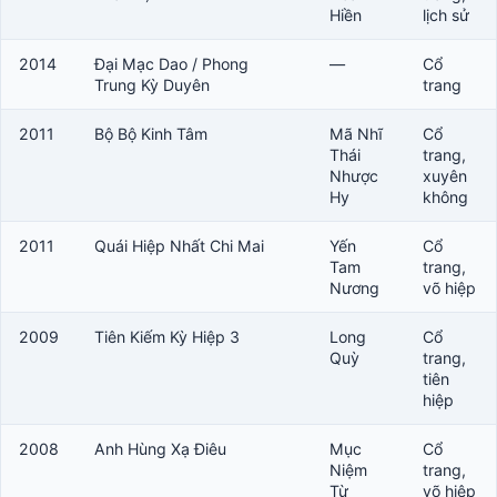
Hiền
lịch sử
2014
Đại Mạc Dao / Phong
—
Cổ
Trung Kỳ Duyên
trang
2011
Bộ Bộ Kinh Tâm
Mã Nhĩ
Cổ
Thái
trang,
Nhược
xuyên
Hy
không
2011
Quái Hiệp Nhất Chi Mai
Yến
Cổ
Tam
trang,
Nương
võ hiệp
2009
Tiên Kiếm Kỳ Hiệp 3
Long
Cổ
Quỳ
trang,
tiên
hiệp
2008
Anh Hùng Xạ Điêu
Mục
Cổ
Niệm
trang,
Từ
võ hiệp