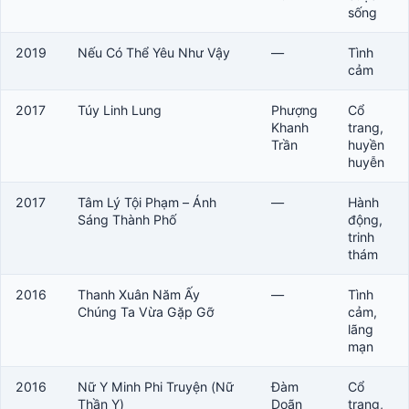
sống
2019
Nếu Có Thể Yêu Như Vậy
—
Tình
cảm
2017
Túy Linh Lung
Phượng
Cổ
Khanh
trang,
Trần
huyền
huyễn
2017
Tâm Lý Tội Phạm – Ánh
—
Hành
Sáng Thành Phố
động,
trinh
thám
2016
Thanh Xuân Năm Ấy
—
Tình
Chúng Ta Vừa Gặp Gỡ
cảm,
lãng
mạn
2016
Nữ Y Minh Phi Truyện (Nữ
Đàm
Cổ
Thần Y)
Doãn
trang,