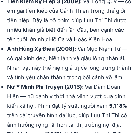
Tiên Kiếm Kỳ Hiệp 3 (2009):
Vai Long Quỳ — cô
em gái tiền kiếp của Cảnh Thiên trong thế giới
tiên hiệp. Đây là bộ phim giúp Lưu Thi Thi được
nhiều khán giả biết đến lần đầu, bên cạnh các
tên tuổi lớn như Hồ Ca và Hoắc Kiến Hoa.
Anh Hùng Xạ Điêu (2008):
Vai Mục Niệm Từ —
cô gái xinh đẹp, hiền lành và giàu lòng nhân ái.
Nhân vật này thể hiện giá trị về lòng trung thành
và tình yêu chân thành trong bối cảnh võ lâm.
Nữ Y Minh Phi Truyện (2016):
Vai Đàm Doãn
Hiền — nữ danh y thời nhà Minh vượt qua định
kiến xã hội. Phim đạt tỷ suất người xem
5,118%
trên đài truyền hình đại lục, giúp Lưu Thi Thi có
ảnh hưởng rộng rãi hơn tại thị trường nội địa.