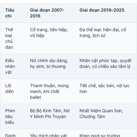
Tiêu
Giai đoạn 2007–
Giai đoạn 2019–2025
chí
2016
Thể
Cổ trang, tiên hiệp,
Đa thể loại: hiện đại, cổ
loại
võ hiệp
trang, lịch sử
chủ
đạo
Kiểu
Nữ chính dịu dàng,
Nhân vật phức tạp, quyết
nhân
hy sinh, bi thương
đoán, có chiều sâu tâm lý
vật
Lối
Thanh thuần, mong
Tiết chế, sắc bén, nội lực
diễn
manh, khí chất
hơn
ballet
Phim
Bộ Bộ Kinh Tâm, Nữ
Nhất Niệm Quan Sơn,
tiêu
Y Minh Phi Truyện
Chưởng Tâm
biểu
Đánh
Yêu thích nhân vật
Khen ngợi sự trưởng