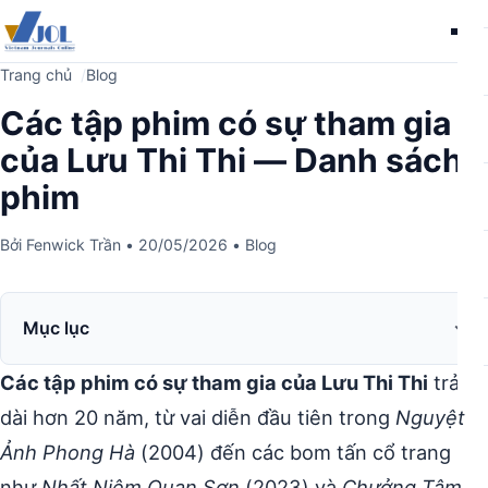
Me
Trang chủ
Blog
Các tập phim có sự tham gia
của Lưu Thi Thi — Danh sách
phim
Bởi
Fenwick Trần
•
20/05/2026
•
Blog
Mục lục
Các tập phim có sự tham gia của Lưu Thi Thi
trải
dài hơn 20 năm, từ vai diễn đầu tiên trong
Nguyệt
Ảnh Phong Hà
(2004) đến các bom tấn cổ trang
như
Nhất Niệm Quan Sơn
(2023) và
Chưởng Tâm