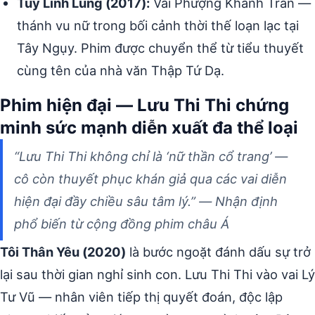
Túy Linh Lung (2017):
Vai Phượng Khanh Trần —
thánh vu nữ trong bối cảnh thời thế loạn lạc tại
Tây Ngụy. Phim được chuyển thể từ tiểu thuyết
cùng tên của nhà văn Thập Tứ Dạ.
Phim hiện đại — Lưu Thi Thi chứng
minh sức mạnh diễn xuất đa thể loại
“Lưu Thi Thi không chỉ là ‘nữ thần cổ trang’ —
cô còn thuyết phục khán giả qua các vai diễn
hiện đại đầy chiều sâu tâm lý.” — Nhận định
phổ biến từ cộng đồng phim châu Á
Tôi Thân Yêu (2020)
là bước ngoặt đánh dấu sự trở
lại sau thời gian nghỉ sinh con. Lưu Thi Thi vào vai Lý
Tư Vũ — nhân viên tiếp thị quyết đoán, độc lập