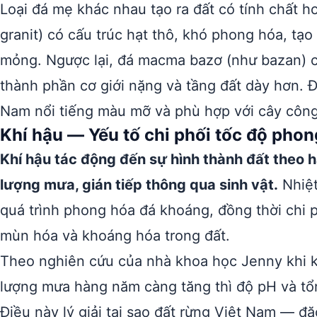
Loại đá mẹ khác nhau tạo ra đất có tính chất 
granit) có cấu trúc hạt thô, khó phong hóa, tạo
mỏng. Ngược lại, đá macma bazơ (như bazan) có
thành phần cơ giới nặng và tầng đất dày hơn. Đ
Nam nổi tiếng màu mỡ và phù hợp với cây công
Khí hậu — Yếu tố chi phối tốc độ pho
Khí hậu tác động đến sự hình thành đất theo ha
lượng mưa, gián tiếp thông qua sinh vật.
Nhiệt
quá trình phong hóa đá khoáng, đồng thời chi phố
mùn hóa và khoáng hóa trong đất.
Theo nghiên cứu của nhà khoa học Jenny khi kh
lượng mưa hàng năm càng tăng thì độ pH và tổn
Điều này lý giải tại sao đất rừng Việt Nam — đ