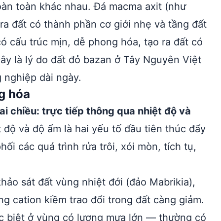
hoàn toàn khác nhau. Đá macma axit (như
 ra đất có thành phần cơ giới nhẹ và tầng đất
 cấu trúc mịn, dễ phong hóa, tạo ra đất có
ây là lý do đất đỏ bazan ở Tây Nguyên Việt
 nghiệp dài ngày.
ng hóa
i chiều: trực tiếp thông qua nhiệt độ và
 độ và độ ẩm là hai yếu tố đầu tiên thúc đẩy
i các quá trình rửa trôi, xói mòn, tích tụ,
ảo sát đất vùng nhiệt đới (đảo Mabrikia),
g cation kiềm trao đổi trong đất càng giảm.
ặc biệt ở vùng có lượng mưa lớn — thường có