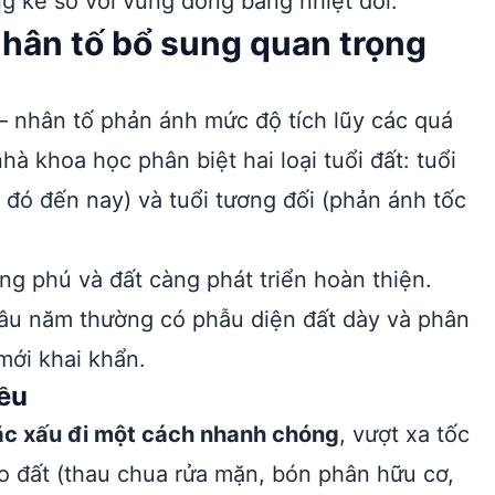
ng kể so với vùng đồng bằng nhiệt đới.
nhân tố bổ sung quan trọng
 nhân tố phản ánh mức độ tích lũy các quá
hà khoa học phân biệt hai loại tuổi đất: tuổi
ng đó đến nay) và tuổi tương đối (phản ánh tốc
ong phú và đất càng phát triển hoàn thiện.
lâu năm thường có phẫu diện đất dày và phân
mới khai khẩn.
iều
oặc xấu đi một cách nhanh chóng
, vượt xa tốc
ạo đất (thau chua rửa mặn, bón phân hữu cơ,