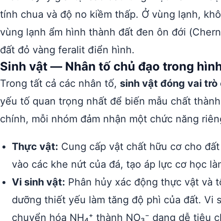
tính chua và độ no kiềm thấp. Ở vùng lạnh, kh
vùng lạnh ẩm hình thành đất đen ôn đới (Cher
đất đỏ vàng feralit điển hình.
Sinh vật — Nhân tố chủ đạo trong hình
Trong tất cả các nhân tố,
sinh vật đóng vai trò
yếu tố quan trọng nhất để biến mẫu chất thành
chính, mỗi nhóm đảm nhận một chức năng riêng 
Thực vật:
Cung cấp vật chất hữu cơ cho đất 
vào các khe nứt của đá, tạo áp lực cơ học l
Vi sinh vật:
Phân hủy xác động thực vật và 
dưỡng thiết yếu làm tăng độ phì của đất. Vi 
chuyển hóa NH₄⁺ thành NO₃⁻ dạng dễ tiêu c