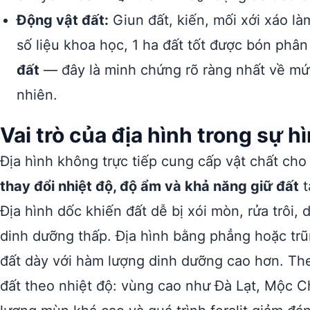
Động vật đất:
Giun đất, kiến, mối xới xáo làm
số liệu khoa học, 1 ha đất tốt được bón phâ
đất
— đây là minh chứng rõ ràng nhất về mức
nhiên.
Vai trò của địa hình trong sự h
Địa hình không trực tiếp cung cấp vật chất ch
thay đổi nhiệt độ, độ ẩm và khả năng giữ đất
t
Địa hình dốc khiến đất dễ bị xói mòn, rửa trô
dinh dưỡng thấp. Địa hình bằng phẳng hoặc trũn
đất dày với hàm lượng dinh dưỡng cao hơn. The
đất theo nhiệt độ: vùng cao như Đà Lạt, Mộc C