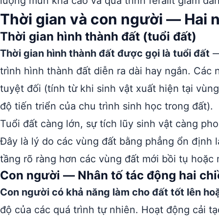
lượng mùn khá cao và quá trình feralit giảm đá
Thời gian và con người — Hai 
Thời gian hình thành đất (tuổi đất)
Thời gian hình thành đất được gọi là tuổi đất
—
trình hình thành đất diễn ra dài hay ngắn. Các n
tuyệt đối (tính từ khi sinh vật xuất hiện tại vù
độ tiến triển của chu trình sinh học trong đất).
Tuổi đất càng lớn, sự tích lũy sinh vật càng ph
Đây là lý do các vùng đất bằng phẳng ổn định 
tầng rõ ràng hơn các vùng đất mới bồi tụ hoặc 
Con người — Nhân tố tác động hai ch
Con người có khả năng làm cho đất tốt lên h
độ của các quá trình tự nhiên. Hoạt động cải t