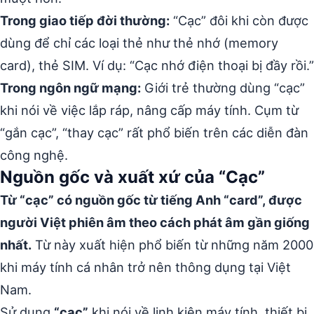
Trong giao tiếp đời thường:
“Cạc” đôi khi còn được
dùng để chỉ các loại thẻ như thẻ nhớ (memory
card), thẻ SIM. Ví dụ: “Cạc nhớ điện thoại bị đầy rồi.”
Trong ngôn ngữ mạng:
Giới trẻ thường dùng “cạc”
khi nói về việc lắp ráp, nâng cấp máy tính. Cụm từ
“gắn cạc”, “thay cạc” rất phổ biến trên các diễn đàn
công nghệ.
Nguồn gốc và xuất xứ của “Cạc”
Từ “cạc” có nguồn gốc từ tiếng Anh “card”, được
người Việt phiên âm theo cách phát âm gần giống
nhất.
Từ này xuất hiện phổ biến từ những năm 2000
khi máy tính cá nhân trở nên thông dụng tại Việt
Nam.
Sử dụng
“cạc”
khi nói về linh kiện máy tính, thiết bị