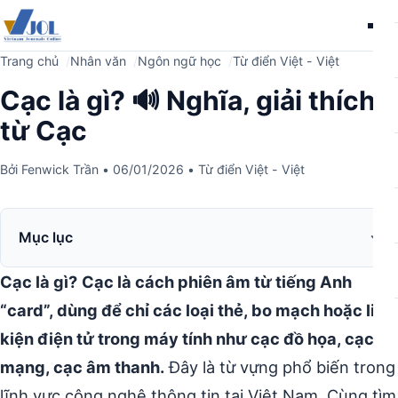
Me
Trang chủ
Nhân văn
Ngôn ngữ học
Từ điển Việt - Việt
Cạc là gì? 🔊 Nghĩa, giải thích
từ Cạc
Bởi
Fenwick Trần
•
06/01/2026
•
Từ điển Việt - Việt
Mục lục
Cạc là gì?
Cạc là cách phiên âm từ tiếng Anh
“card”, dùng để chỉ các loại thẻ, bo mạch hoặc linh
kiện điện tử trong máy tính như cạc đồ họa, cạc
mạng, cạc âm thanh.
Đây là từ vựng phổ biến trong
lĩnh vực công nghệ thông tin tại Việt Nam. Cùng tìm