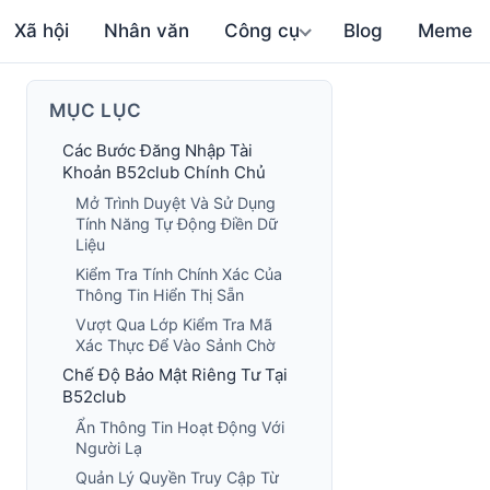
Xã hội
Nhân văn
Công cụ
Blog
Meme
MỤC LỤC
Các Bước Đăng Nhập Tài
Khoản B52club Chính Chủ
Mở Trình Duyệt Và Sử Dụng
Tính Năng Tự Động Điền Dữ
Liệu
Kiểm Tra Tính Chính Xác Của
Thông Tin Hiển Thị Sẵn
Vượt Qua Lớp Kiểm Tra Mã
Xác Thực Để Vào Sảnh Chờ
Chế Độ Bảo Mật Riêng Tư Tại
B52club
Ẩn Thông Tin Hoạt Động Với
Người Lạ
Quản Lý Quyền Truy Cập Từ