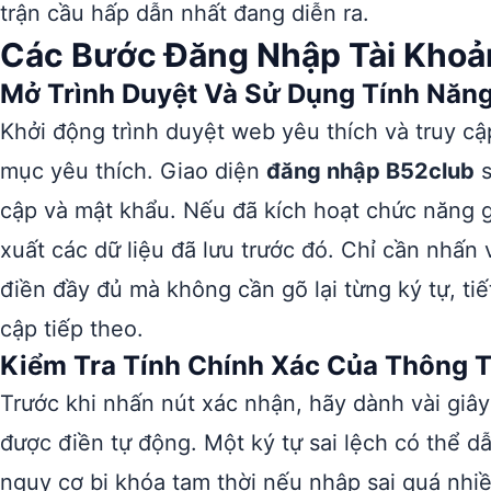
trận cầu hấp dẫn nhất đang diễn ra.
Các Bước Đăng Nhập Tài Khoả
Mở Trình Duyệt Và Sử Dụng Tính Năng
Khởi động trình duyệt web yêu thích và truy cậ
mục yêu thích. Giao diện
đăng nhập B52club
s
cập và mật khẩu. Nếu đã kích hoạt chức năng gh
xuất các dữ liệu đã lưu trước đó. Chỉ cần nhấn
điền đầy đủ mà không cần gõ lại từng ký tự, ti
cập tiếp theo.
Kiểm Tra Tính Chính Xác Của Thông T
Trước khi nhấn nút xác nhận, hãy dành vài giây
được điền tự động. Một ký tự sai lệch có thể dẫ
nguy cơ bị khóa tạm thời nếu nhập sai quá nhiều