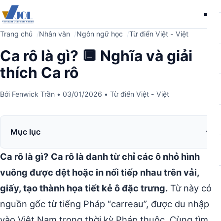
Me
Trang chủ
Nhân văn
Ngôn ngữ học
Từ điển Việt - Việt
Ca rô là gì? 🔲 Nghĩa và giải
thích Ca rô
Bởi
Fenwick Trần
•
03/01/2026
•
Từ điển Việt - Việt
Mục lục
Ca rô là gì?
Ca rô là danh từ chỉ các ô nhỏ hình
vuông được dệt hoặc in nối tiếp nhau trên vải,
giấy, tạo thành họa tiết kẻ ô đặc trưng.
Từ này có
nguồn gốc từ tiếng Pháp “carreau”, được du nhập
vào Việt Nam trong thời kỳ Pháp thuộc. Cùng tìm