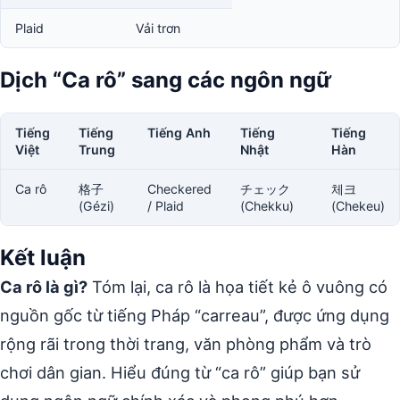
Plaid
Vải trơn
Dịch “Ca rô” sang các ngôn ngữ
Tiếng
Tiếng
Tiếng Anh
Tiếng
Tiếng
Việt
Trung
Nhật
Hàn
Ca rô
格子
Checkered
チェック
체크
(Gézi)
/ Plaid
(Chekku)
(Chekeu)
Kết luận
Ca rô là gì?
Tóm lại, ca rô là họa tiết kẻ ô vuông có
nguồn gốc từ tiếng Pháp “carreau”, được ứng dụng
rộng rãi trong thời trang, văn phòng phẩm và trò
chơi dân gian. Hiểu đúng từ “ca rô” giúp bạn sử