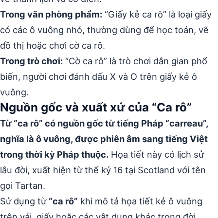
Trong văn phòng phẩm:
“Giấy kẻ ca rô” là loại giấy
có các ô vuông nhỏ, thường dùng để học toán, vẽ
đồ thị hoặc chơi cờ ca rô.
Trong trò chơi:
“Cờ ca rô” là trò chơi dân gian phổ
biến, người chơi đánh dấu X và O trên giấy kẻ ô
vuông.
Nguồn gốc và xuất xứ của “Ca rô”
Từ “ca rô” có nguồn gốc từ tiếng Pháp “carreau”,
nghĩa là ô vuông, được phiên âm sang tiếng Việt
trong thời kỳ Pháp thuộc.
Họa tiết này có lịch sử
lâu đời, xuất hiện từ thế kỷ 16 tại Scotland với tên
gọi Tartan.
Sử dụng từ
“ca rô”
khi mô tả họa tiết kẻ ô vuông
trên vải, giấy hoặc các vật dụng khác trong đời