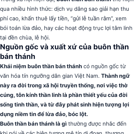
qua nhiều hình thức: dịch vụ dâng sao giải hạn thu
phí cao, khấn thuê lấy tiền, “gửi lễ tuần rằm”, xem
bói toán lừa đảo, hay các hoạt động trục lợi tâm linh
tại đền chùa, lễ hội.
Nguồn gốc và xuất xứ của buôn thần
bán thánh
Khái niệm buôn thần bán thánh
có nguồn gốc từ
văn hóa tín ngưỡng dân gian Việt Nam.
Thành ngữ
này ra đời trong xã hội truyền thống, nơi việc thờ
cúng, tôn kính thần linh là phần thiết yếu của đời
sống tinh thần, và từ đây phát sinh hiện tượng lợi
dụng niềm tin để lừa đảo, bóc lột.
Buôn thần bán thánh là gì
thường được nhắc đến
khi nói về các hiện tượng mê tín dị đoan, thương