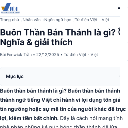
Me
Trang chủ
Nhân văn
Ngôn ngữ học
Từ điển Việt - Việt
Buôn Thần Bán Thánh là gì? 😇
Nghĩa & giải thích
Bởi
Fenwick Trần
•
22/12/2025
•
Từ điển Việt - Việt
Mục lục
Buôn thần bán thánh là gì?
Buôn thần bán thánh là
thành ngữ tiếng Việt chỉ hành vi lợi dụng tôn giáo,
tín ngưỡng hoặc sự mê tín của người khác để trục
lợi, kiếm tiền bất chính.
Đây là cách nói mang tính
phê phán những kẻ núp bóng thần thánh để lừa