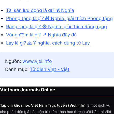
Tài sản lưu động là gì? 💰 Nghĩa
Phong tặng là gì? 🎁 Nghĩa, giải thích Phong tặng
Ràng rạng là gì? ☀️ Nghĩa, giải thích Ràng rạng
Vùng đệm là gì? 📍 Nghĩa đầy đủ
Lạy là gì? 🙏 Ý nghĩa, cách dùng từ Lạy
Nguồn:
www.vjol.info
Danh mục:
Từ điển Việt - Việt
Vietnam Journals Online
Tạp chí khoa học Việt Nam Trực tuyến (Vjol.info)
là một dịch vụ
cho phép độc giả tiếp cận tri thức khoa học được xuất bản tại Việt