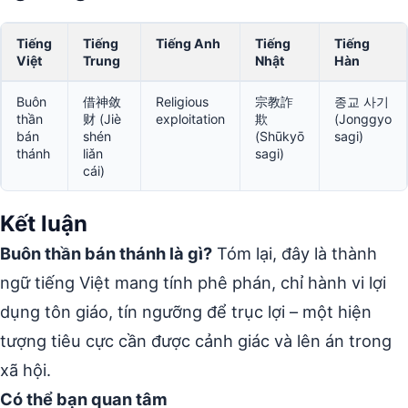
Tiếng
Tiếng
Tiếng Anh
Tiếng
Tiếng
Việt
Trung
Nhật
Hàn
Buôn
借神敛
Religious
宗教詐
종교 사기
thần
财 (Jiè
exploitation
欺
(Jonggyo
bán
shén
(Shūkyō
sagi)
thánh
liǎn
sagi)
cái)
Kết luận
Buôn thần bán thánh là gì?
Tóm lại, đây là thành
ngữ tiếng Việt mang tính phê phán, chỉ hành vi lợi
dụng tôn giáo, tín ngưỡng để trục lợi – một hiện
tượng tiêu cực cần được cảnh giác và lên án trong
xã hội.
Có thể bạn quan tâm