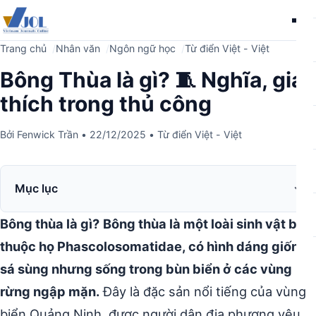
Me
Trang chủ
Nhân văn
Ngôn ngữ học
Từ điển Việt - Việt
Bông Thùa là gì? 🧵 Nghĩa, giải
thích trong thủ công
Bởi
Fenwick Trần
•
22/12/2025
•
Từ điển Việt - Việt
Mục lục
Bông thùa là gì?
Bông thùa là một loài sinh vật biển
thuộc họ Phascolosomatidae, có hình dáng giống
sá sùng nhưng sống trong bùn biển ở các vùng
rừng ngập mặn.
Đây là đặc sản nổi tiếng của vùng
biển Quảng Ninh, được người dân địa phương yêu