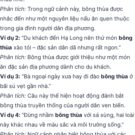
Phân tích:
Trong ngữ cảnh này, bông thùa được
nhắc đến như một nguyên liệu nấu ăn quen thuộc
trong gia đình người dân địa phương.
Ví dụ 2:
“Du khách đến Hạ Long nên thử món
bông
thùa
xào tỏi – đặc sản dân dã nhưng rất ngon.”
Phân tích:
Bông thùa được giới thiệu như một món
ăn đặc sản địa phương dành cho du khách.
Ví dụ 3:
“Bà ngoại ngày xưa hay đi đào
bông thùa
ở
bãi sú vẹt gần nhà.”
Phân tích:
Câu này thể hiện hoạt động đánh bắt
bông thùa truyền thống của người dân ven biển.
Ví dụ 4:
“Đừng nhầm
bông thùa
với sá sùng, hai loài
này khác nhau về màu sắc và môi trường sống.”
Phân tích:
Ngữ cảnh phân biệt bông thùa với các