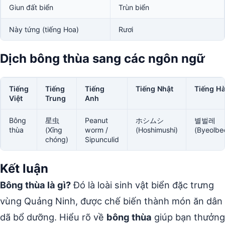
Giun đất biển
Trùn biển
Này tứng (tiếng Hoa)
Rươi
Dịch bông thùa sang các ngôn ngữ
Tiếng
Tiếng
Tiếng
Tiếng Nhật
Tiếng H
Việt
Trung
Anh
Bông
星虫
Peanut
ホシムシ
별벌레
thùa
(Xīng
worm /
(Hoshimushi)
(Byeolbeo
chóng)
Sipunculid
Kết luận
Bông thùa là gì?
Đó là loài sinh vật biển đặc trưng
vùng Quảng Ninh, được chế biến thành món ăn dân
dã bổ dưỡng. Hiểu rõ về
bông thùa
giúp bạn thưởng