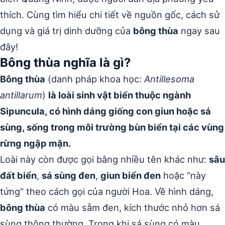
thích. Cùng tìm hiểu chi tiết về nguồn gốc, cách sử
dụng và giá trị dinh dưỡng của
bông thùa
ngay sau
đây!
Bông thùa nghĩa là gì?
Bông thùa
(danh pháp khoa học:
Antillesoma
antillarum
)
là loài sinh vật biển thuộc ngành
Sipuncula, có hình dáng giống con giun hoặc sá
sùng, sống trong môi trường bùn biển tại các vùng
rừng ngập mặn.
Loài này còn được gọi bằng nhiều tên khác như:
sâu
đất biển
,
sá sùng đen
,
giun biển đen
hoặc “này
tứng” theo cách gọi của người Hoa. Về hình dáng,
bông thùa
có màu sẫm đen, kích thước nhỏ hơn sá
sùng thông thường. Trong khi sá sùng có màu