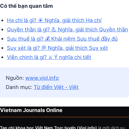
Có thể bạn quan tâm
Hạ chí là gì? ☀️ Nghĩa, giải thích Hạ chí
Quyền thần là gì? 💪 Nghĩa, giải thích Quyền thần
Sưu thuế là gì? 💰 Khái niệm Sưu thuế đầy đủ
Suy xét là gì? 💭 Nghĩa, giải thích Suy xét
Viễn chinh là gì? ⚔️ Ý nghĩa chi tiết
Nguồn:
www.vjol.info
Danh mục:
Từ điển Việt - Việt
Vietnam Journals Online
Tạp chí khoa học Việt Nam Trực tuyến (Vjol.info)
là một dịch vụ