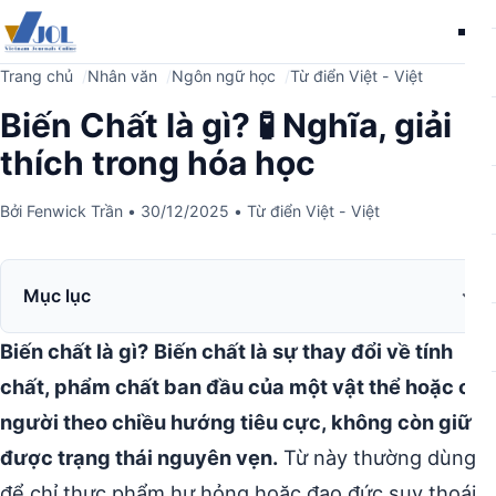
Me
Trang chủ
Nhân văn
Ngôn ngữ học
Từ điển Việt - Việt
Biến Chất là gì? 🧪 Nghĩa, giải
thích trong hóa học
Bởi
Fenwick Trần
•
30/12/2025
•
Từ điển Việt - Việt
Mục lục
Biến chất là gì?
Biến chất là sự thay đổi về tính
chất, phẩm chất ban đầu của một vật thể hoặc con
người theo chiều hướng tiêu cực, không còn giữ
được trạng thái nguyên vẹn.
Từ này thường dùng
để chỉ thực phẩm hư hỏng hoặc đạo đức suy thoái.