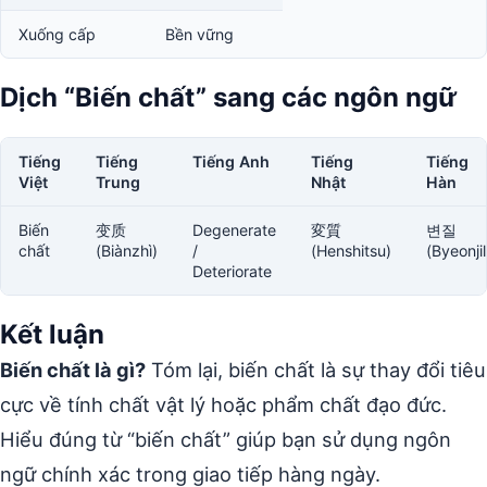
Xuống cấp
Bền vững
Dịch “Biến chất” sang các ngôn ngữ
Tiếng
Tiếng
Tiếng Anh
Tiếng
Tiếng
Việt
Trung
Nhật
Hàn
Biến
变质
Degenerate
変質
변질
chất
(Biànzhì)
/
(Henshitsu)
(Byeonjil
Deteriorate
Kết luận
Biến chất là gì?
Tóm lại, biến chất là sự thay đổi tiêu
cực về tính chất vật lý hoặc phẩm chất đạo đức.
Hiểu đúng từ “biến chất” giúp bạn sử dụng ngôn
ngữ chính xác trong giao tiếp hàng ngày.