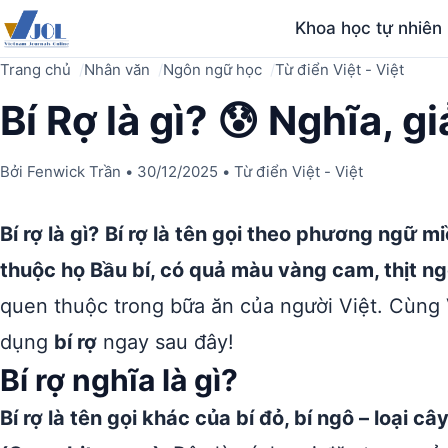
Khoa học tự nhiên
Trang chủ
Nhân văn
Ngôn ngữ học
Từ điển Việt - Việt
Bí Rợ là gì? 😰 Nghĩa, g
Bởi
Fenwick Trần
•
30/12/2025
•
Từ điển Việt - Việt
Bí rợ là gì?
Bí rợ là tên gọi theo phương ngữ mi
thuộc họ Bầu bí, có quả màu vàng cam, thịt ng
quen thuộc trong bữa ăn của người Việt. Cùng 
dụng
bí rợ
ngay sau đây!
Bí rợ nghĩa là gì?
Bí rợ là tên gọi khác của bí đỏ, bí ngô – loại c