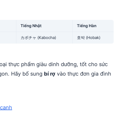
Tiếng Nhật
Tiếng Hàn
h
カボチャ (Kabocha)
호박 (Hobak)
loại thực phẩm giàu dinh dưỡng, tốt cho sức
ngon. Hãy bổ sung
bí rợ
vào thực đơn gia đình
 canh