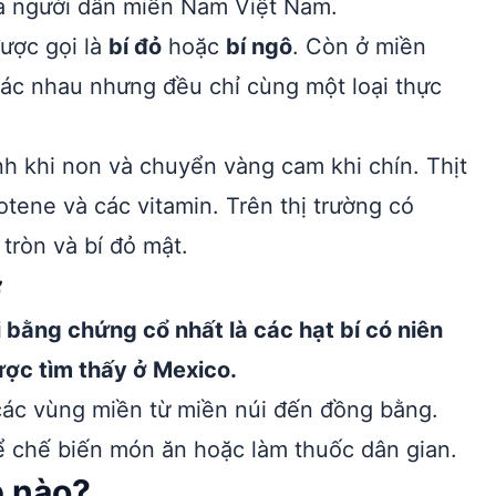
ủa người dân miền Nam Việt Nam.
được gọi là
bí đỏ
hoặc
bí ngô
. Còn ở miền
hác nhau nhưng đều chỉ cùng một loại thực
h khi non và chuyển vàng cam khi chín. Thịt
otene và các vitamin. Trên thị trường có
 tròn và bí đỏ mật.
ợ
 bằng chứng cổ nhất là các hạt bí có niên
ợc tìm thấy ở Mexico.
các vùng miền từ miền núi đến đồng bằng.
để chế biến món ăn hoặc làm thuốc dân gian.
p nào?