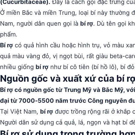
(Cucurbitaceae).
Đây là cách gọi đặc trưng c
Ở miền Bắc và miền Trung, loại bí này thường 
Nam, người dân quen gọi là
bí rợ
. Dù tên gọi k
phẩm.
Bí rợ
có quả hình cầu hoặc hình trụ, vỏ màu xan
quả màu vàng đỏ, vị ngọt bùi, rất giàu beta-car
nhiều giống
bí rợ
như bí cô tiên (bí hồ lô), bí đỏ
Nguồn gốc và xuất xứ của bí r
Bí rợ có nguồn gốc từ Trung Mỹ và Bắc Mỹ, với
đại từ 7000-5500 năm trước Công nguyên đư
Tại Việt Nam,
bí rợ
được trồng rộng rãi ở khắp 
Người dân sử dụng cả quả, lá, ngọn và hạt bí 
Bí rợ sử dụng trong trường hợ