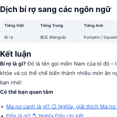
Dịch bí rợ sang các ngôn ngữ
Tiếng Việt
Tiếng Trung
Tiếng Anh
Bí rợ
南瓜 (Nánguā)
Pumpkin / Squas
Kết luận
Bí rợ là gì?
Đó là tên gọi miền Nam của bí đỏ – 
khỏe và có thể chế biến thành nhiều món ăn 
bạn nhé!
Có thể bạn quan tâm
Ma nơ canh là gì? 😏 Nghĩa, giải thích Ma nơ
Đốn là gì? 🪓 Nghĩa Đốn chi tiết