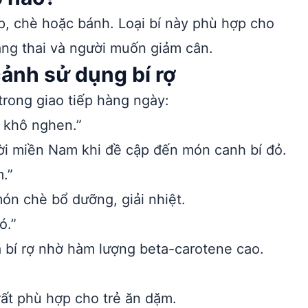
, chè hoặc bánh. Loại bí này phù hợp cho
mang thai và người muốn giảm cân.
cảnh sử dụng bí rợ
trong giao tiếp hàng ngày:
 khô nghen.”
ời miền Nam khi đề cập đến món canh bí đỏ.
.”
ón chè bổ dưỡng, giải nhiệt.
ó.”
bí rợ nhờ hàm lượng beta-carotene cao.
rất phù hợp cho trẻ ăn dặm.