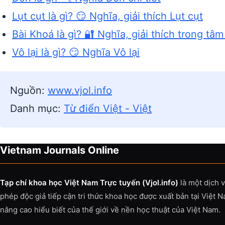
Lụt cụt là gì? 😏 Nghĩa, giải thích Lụt cụt
Bài Khoá là gì? 🔐 Nghĩa, giải thích trong tâm
Vô lại là gì? 😏 Nghĩa Vô lại
Nguồn:
www.vjol.info
Danh mục:
Từ điển Việt - Việt
Vietnam Journals Online
Tạp chí khoa học Việt Nam Trực tuyến (Vjol.info)
là một dịch 
phép độc giả tiếp cận tri thức khoa học được xuất bản tại Việt 
nâng cao hiểu biết của thế giới về nền học thuật của Việt Nam.