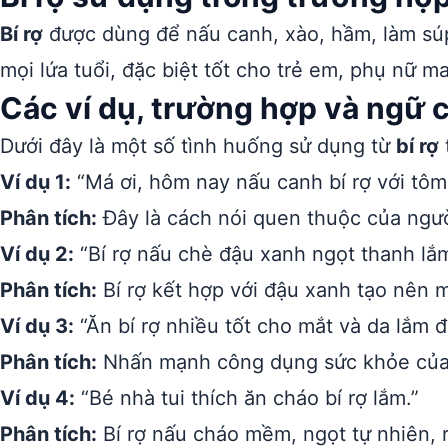
Bí rợ
được dùng để nấu canh, xào, hầm, làm súp
mọi lứa tuổi, đặc biệt tốt cho trẻ em, phụ nữ 
Các ví dụ, trường hợp và ngữ 
Dưới đây là một số tình huống sử dụng từ
bí rợ
Ví dụ 1:
“Má ơi, hôm nay nấu canh bí rợ với tôm
Phân tích:
Đây là cách nói quen thuộc của ngư
Ví dụ 2:
“Bí rợ nấu chè đậu xanh ngọt thanh lắm
Phân tích:
Bí rợ kết hợp với đậu xanh tạo nên m
Ví dụ 3:
“Ăn bí rợ nhiều tốt cho mắt và da lắm đ
Phân tích:
Nhấn mạnh công dụng sức khỏe của 
Ví dụ 4:
“Bé nhà tui thích ăn cháo bí rợ lắm.”
Phân tích:
Bí rợ nấu cháo mềm, ngọt tự nhiên, 