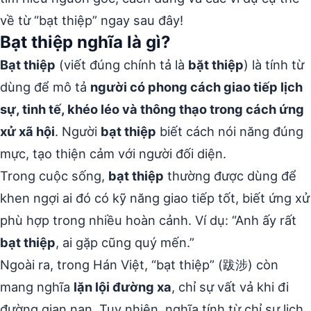
về từ “bạt thiệp” ngay sau đây!
Bạt thiệp nghĩa là gì?
Bạt thiệp
(viết đúng chính tả là
bặt thiệp
) là tính từ
dùng để mô tả
người có phong cách giao tiếp lịch
sự, tinh tế, khéo léo và thông thạo trong cách ứng
xử xã hội
. Người
bạt thiệp
biết cách nói năng đúng
mực, tạo thiện cảm với người đối diện.
Trong cuộc sống,
bạt thiệp
thường được dùng để
khen ngợi ai đó có kỹ năng giao tiếp tốt, biết ứng xử
phù hợp trong nhiều hoàn cảnh. Ví dụ: “Anh ấy rất
bạt thiệp
, ai gặp cũng quý mến.”
Ngoài ra, trong Hán Việt, “bạt thiệp” (跋涉) còn
mang nghĩa
lặn lội đường xa
, chỉ sự vất vả khi đi
đường gian nan. Tuy nhiên, nghĩa tính từ chỉ sự lịch