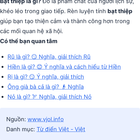
Bạt thiệp là gì?
Đó là phẩm chất của người lịch sự,
khéo léo trong giao tiếp. Rèn luyện tính
bạt thiệp
giúp bạn tạo thiện cảm và thành công hơn trong
các mối quan hệ xã hội.
Có thể bạn quan tâm
Rũ là gì? 😏 Nghĩa, giải thích Rũ
Hiền là gì? 😊 Ý nghĩa và cách hiểu từ Hiền
Rị là gì? 😏 Ý nghĩa, giải thích
Ông già bà cả là gì? 👴 Nghĩa
Nỏ là gì? 🏹 Nghĩa, giải thích Nỏ
Nguồn:
www.vjol.info
Danh mục:
Từ điển Việt - Việt