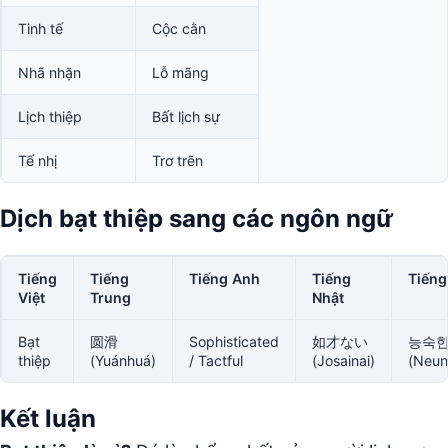
Tinh tế
Cộc cằn
Nhã nhặn
Lỗ mãng
Lịch thiệp
Bất lịch sự
Tế nhị
Trơ trẽn
Dịch bạt thiệp sang các ngôn ngữ
Tiếng
Tiếng
Tiếng Anh
Tiếng
Tiếng
Việt
Trung
Nhật
Bạt
圆滑
Sophisticated
如才ない
능숙
thiệp
(Yuánhuá)
/ Tactful
(Josainai)
(Neun
Kết luận