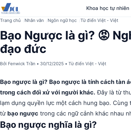
Khoa học tự nhiên
Trang chủ
Nhân văn
Ngôn ngữ học
Từ điển Việt - Việt
Bạo Ngược là gì? 😡 Ngh
đạo đức
Bởi
Fenwick Trần
•
30/12/2025
•
Từ điển Việt - Việt
Bạo ngược là gì?
Bạo ngược là tính cách tàn á
trong cách đối xử với người khác.
Đây là từ th
lạm dụng quyền lực một cách hung bạo. Cùng t
từ
bạo ngược
trong các ngữ cảnh khác nhau n
Bạo ngược nghĩa là gì?