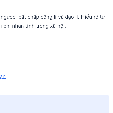
ngược, bất chấp công lí và đạo lí. Hiểu rõ từ
 phi nhân tính trong xã hội.
oạn