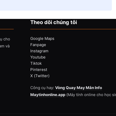
Theo dõi chúng tôi
Google Maps
vụ cho
Fanpage
Nam và
Instagram
Youtube
Tiktok
Pinterest
X (Twitter)
Công cụ hay:
Vòng Quay May Mắn Info
Maytinhonline.app
(Máy tính online cho học si