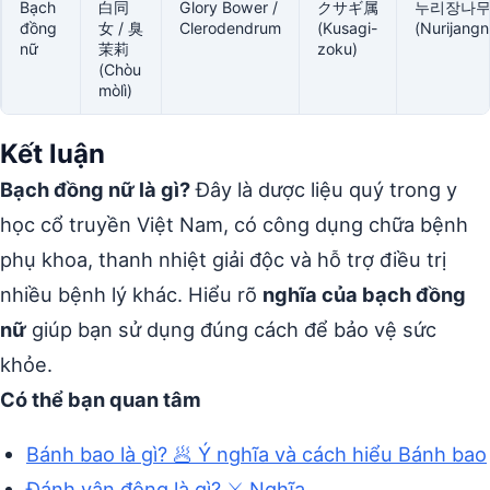
Bạch
白同
Glory Bower /
クサギ属
누리장나
đồng
女 / 臭
Clerodendrum
(Kusagi-
(Nurijang
nữ
茉莉
zoku)
(Chòu
mòlì)
Kết luận
Bạch đồng nữ là gì?
Đây là dược liệu quý trong y
học cổ truyền Việt Nam, có công dụng chữa bệnh
phụ khoa, thanh nhiệt giải độc và hỗ trợ điều trị
nhiều bệnh lý khác. Hiểu rõ
nghĩa của bạch đồng
nữ
giúp bạn sử dụng đúng cách để bảo vệ sức
khỏe.
Có thể bạn quan tâm
Bánh bao là gì? 🥟 Ý nghĩa và cách hiểu Bánh bao
Đánh vận động là gì? ⚔️ Nghĩa