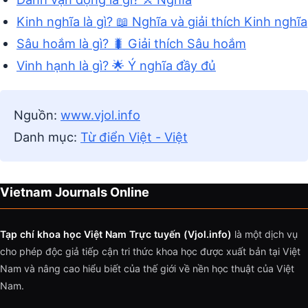
Kinh nghĩa là gì? 📖 Nghĩa và giải thích Kinh nghĩa
Sâu hoắm là gì? 🐛 Giải thích Sâu hoắm
Vinh hạnh là gì? 🌟 Ý nghĩa đầy đủ
Nguồn:
www.vjol.info
Danh mục:
Từ điển Việt - Việt
Vietnam Journals Online
Tạp chí khoa học Việt Nam Trực tuyến (Vjol.info)
là một dịch vụ
cho phép độc giả tiếp cận tri thức khoa học được xuất bản tại Việt
Nam và nâng cao hiểu biết của thế giới về nền học thuật của Việt
Nam.