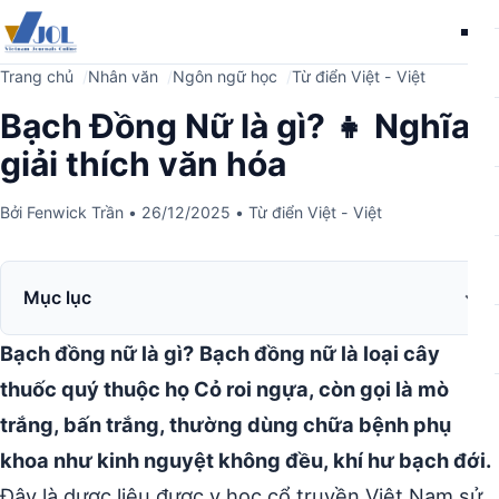
Me
Trang chủ
Nhân văn
Ngôn ngữ học
Từ điển Việt - Việt
Bạch Đồng Nữ là gì? 👧 Nghĩa,
giải thích văn hóa
Bởi
Fenwick Trần
•
26/12/2025
•
Từ điển Việt - Việt
Mục lục
Bạch đồng nữ là gì?
Bạch đồng nữ là loại cây
thuốc quý thuộc họ Cỏ roi ngựa, còn gọi là mò
trắng, bấn trắng, thường dùng chữa bệnh phụ
khoa như kinh nguyệt không đều, khí hư bạch đới.
Đây là dược liệu được y học cổ truyền Việt Nam sử