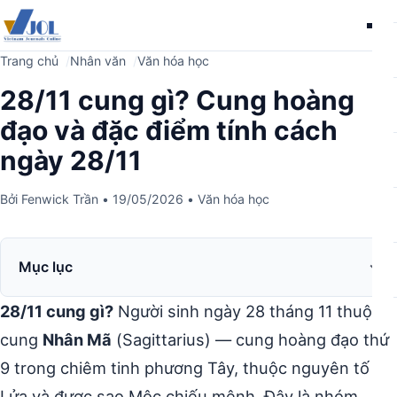
Me
Trang chủ
Nhân văn
Văn hóa học
28/11 cung gì? Cung hoàng
đạo và đặc điểm tính cách
ngày 28/11
Bởi
Fenwick Trần
•
19/05/2026
•
Văn hóa học
Mục lục
28/11 cung gì?
Người sinh ngày 28 tháng 11 thuộc
cung
Nhân Mã
(Sagittarius) — cung hoàng đạo thứ
9 trong chiêm tinh phương Tây, thuộc nguyên tố
Lửa và được sao Mộc chiếu mệnh. Đây là nhóm