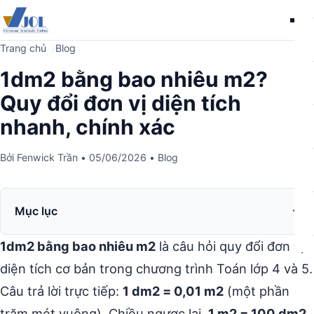
Me
Trang chủ
Blog
1dm2 bằng bao nhiêu m2?
Quy đổi đơn vị diện tích
nhanh, chính xác
Bởi
Fenwick Trần
•
05/06/2026
•
Blog
Mục lục
1dm2 bằng bao nhiêu m2
là câu hỏi quy đổi đơn vị
diện tích cơ bản trong chương trình Toán lớp 4 và 5.
Câu trả lời trực tiếp:
1 dm2 = 0,01 m2
(một phần
trăm mét vuông). Chiều ngược lại,
1 m2 = 100 dm2
.