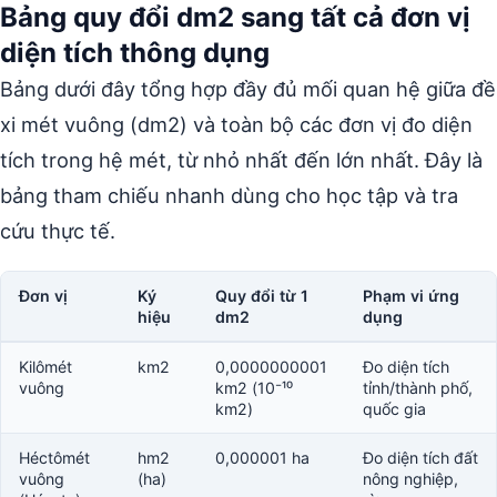
Bảng quy đổi dm2 sang tất cả đơn vị
diện tích thông dụng
Bảng dưới đây tổng hợp đầy đủ mối quan hệ giữa đề
xi mét vuông (dm2) và toàn bộ các đơn vị đo diện
tích trong hệ mét, từ nhỏ nhất đến lớn nhất. Đây là
bảng tham chiếu nhanh dùng cho học tập và tra
cứu thực tế.
Đơn vị
Ký
Quy đổi từ 1
Phạm vi ứng
hiệu
dm2
dụng
Kilômét
km2
0,0000000001
Đo diện tích
vuông
km2 (10⁻¹⁰
tỉnh/thành phố,
km2)
quốc gia
Héctômét
hm2
0,000001 ha
Đo diện tích đất
vuông
(ha)
nông nghiệp,