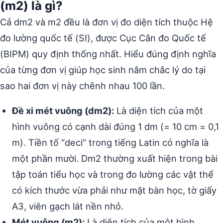
(m2) là gì?
Cả dm2 và m2 đều là đơn vị đo diện tích thuộc Hệ
đo lường quốc tế (SI), được Cục Cân đo Quốc tế
(BIPM) quy định thống nhất. Hiểu đúng định nghĩa
của từng đơn vị giúp học sinh nắm chắc lý do tại
sao hai đơn vị này chênh nhau 100 lần.
Đề xi mét vuông (dm2):
Là diện tích của một
hình vuông có cạnh dài đúng 1 dm (= 10 cm = 0,1
m). Tiền tố “deci” trong tiếng Latin có nghĩa là
một phần mười. Dm2 thường xuất hiện trong bài
tập toán tiểu học và trong đo lường các vật thể
có kích thước vừa phải như mặt bàn học, tờ giấy
A3, viên gạch lát nền nhỏ.
Mét vuông (m2):
Là diện tích của một hình