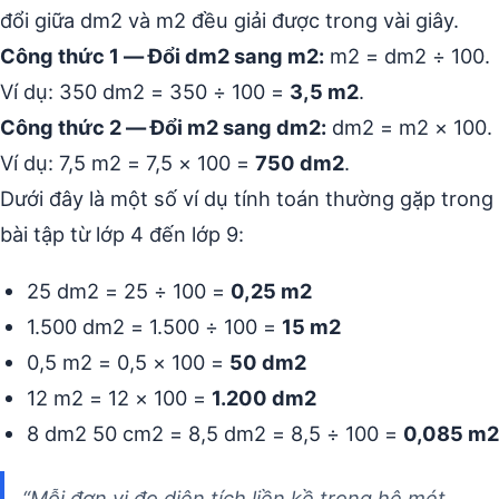
đổi giữa dm2 và m2 đều giải được trong vài giây.
Công thức 1 — Đổi dm2 sang m2:
m2 = dm2 ÷ 100.
Ví dụ: 350 dm2 = 350 ÷ 100 =
3,5 m2
.
Công thức 2 — Đổi m2 sang dm2:
dm2 = m2 × 100.
Ví dụ: 7,5 m2 = 7,5 × 100 =
750 dm2
.
Dưới đây là một số ví dụ tính toán thường gặp trong
bài tập từ lớp 4 đến lớp 9:
25 dm2 = 25 ÷ 100 =
0,25 m2
1.500 dm2 = 1.500 ÷ 100 =
15 m2
0,5 m2 = 0,5 × 100 =
50 dm2
12 m2 = 12 × 100 =
1.200 dm2
8 dm2 50 cm2 = 8,5 dm2 = 8,5 ÷ 100 =
0,085 m2
“Mỗi đơn vị đo diện tích liền kề trong hệ mét