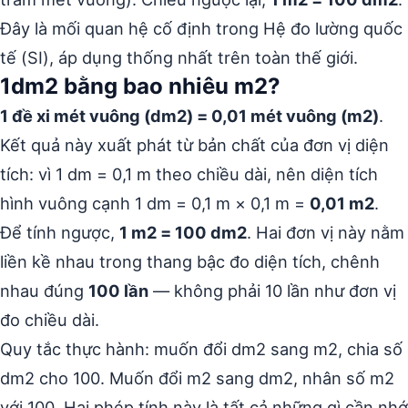
Đây là mối quan hệ cố định trong Hệ đo lường quốc
tế (SI), áp dụng thống nhất trên toàn thế giới.
1dm2 bằng bao nhiêu m2?
1 đề xi mét vuông (dm2) = 0,01 mét vuông (m2)
.
Kết quả này xuất phát từ bản chất của đơn vị diện
tích: vì 1 dm = 0,1 m theo chiều dài, nên diện tích
hình vuông cạnh 1 dm = 0,1 m × 0,1 m =
0,01 m2
.
Để tính ngược,
1 m2 = 100 dm2
. Hai đơn vị này nằm
liền kề nhau trong thang bậc đo diện tích, chênh
nhau đúng
100 lần
— không phải 10 lần như đơn vị
đo chiều dài.
Quy tắc thực hành: muốn đổi dm2 sang m2, chia số
dm2 cho 100. Muốn đổi m2 sang dm2, nhân số m2
với 100. Hai phép tính này là tất cả những gì cần nhớ