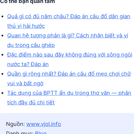
Có thể bạn quan tâm
Quả gì có đủ năm châu? Đáp án câu đố dân gian
thú vị hài hước
Quan hệ tương phản là gì? Cách nhận biết và ví
dụ trong câu ghép
Đặc điểm nào sau đây không đúng với sông ngòi
nước ta? Đáp án
Quần gì rộng nhất? Đáp án câu đố mẹo chơi chữ
vui và bất ngờ
Tác dụng của BPTT ẩn dụ trong thơ văn — phân
tích đầy đủ chi tiết
Nguồn:
www.vjol.info
Danh mục:
Blog