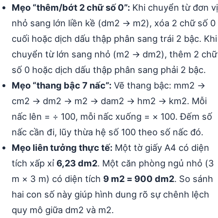
Mẹo “thêm/bớt 2 chữ số 0”:
Khi chuyển từ đơn vị
nhỏ sang lớn liền kề (dm2 → m2), xóa 2 chữ số 0
cuối hoặc dịch dấu thập phân sang trái 2 bậc. Khi
chuyển từ lớn sang nhỏ (m2 → dm2), thêm 2 chữ
số 0 hoặc dịch dấu thập phân sang phải 2 bậc.
Mẹo “thang bậc 7 nấc”:
Vẽ thang bậc: mm2 →
cm2 → dm2 → m2 → dam2 → hm2 → km2. Mỗi
nấc lên = ÷ 100, mỗi nấc xuống = × 100. Đếm số
nấc cần đi, lũy thừa hệ số 100 theo số nấc đó.
Mẹo liên tưởng thực tế:
Một tờ giấy A4 có diện
tích xấp xỉ
6,23 dm2
. Một căn phòng ngủ nhỏ (3
m × 3 m) có diện tích
9 m2 = 900 dm2
. So sánh
hai con số này giúp hình dung rõ sự chênh lệch
quy mô giữa dm2 và m2.