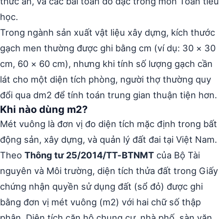
thức ăn, và các bài toán đo đạc trong môn Toán tiểu
học.
Trong ngành sản xuất vật liệu xây dựng, kích thước
gạch men thường được ghi bằng cm (ví dụ: 30 × 30
cm, 60 × 60 cm), nhưng khi tính số lượng gạch cần
lát cho một diện tích phòng, người thợ thường quy
đổi qua dm2 để tính toán trung gian thuận tiện hơn.
Khi nào dùng m2?
Mét vuông là đơn vị đo diện tích mặc định trong bất
động sản, xây dựng, và quản lý đất đai tại Việt Nam.
Theo
Thông tư 25/2014/TT-BTNMT
của Bộ Tài
nguyên và Môi trường, diện tích thửa đất trong Giấy
chứng nhận quyền sử dụng đất (sổ đỏ) được ghi
bằng đơn vị mét vuông (m2) với hai chữ số thập
phân. Diện tích căn hộ chung cư, nhà phố, sàn văn