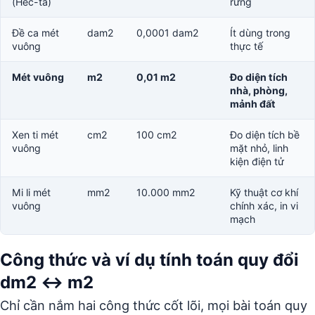
(Héc-ta)
rừng
Đề ca mét
dam2
0,0001 dam2
Ít dùng trong
vuông
thực tế
Mét vuông
m2
0,01 m2
Đo diện tích
nhà, phòng,
mảnh đất
Xen ti mét
cm2
100 cm2
Đo diện tích bề
vuông
mặt nhỏ, linh
kiện điện tử
Mi li mét
mm2
10.000 mm2
Kỹ thuật cơ khí
vuông
chính xác, in vi
mạch
Công thức và ví dụ tính toán quy đổi
dm2 ↔ m2
Chỉ cần nắm hai công thức cốt lõi, mọi bài toán quy