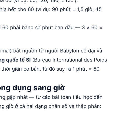
ủa 60 (ví dụ: 60, 120, 180, 240…).
ia hết cho 60 (ví dụ: 90 phút = 1,5 giờ; 45
i 60 phải bằng số phút ban đầu — 3 × 60 =
imal) bắt nguồn từ người Babylon cổ đại và
ng quốc tế SI
(Bureau International des Poids
thời gian cơ bản, từ đó suy ra 1 phút = 60
ông dụng sang giờ
ờng gặp nhất — từ các bài toán tiểu học đến
ng giờ ở cả hai dạng phân số và thập phân: