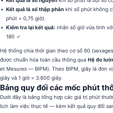
Kết quả là số nguyên
khi số phút là bội số c
Kết quả là số thập phân
khi số phút không ch
phút = 0,75 giờ).
Kiểm tra lại kết quả:
nhân số giờ vừa tính vớ
180 ✓
Hệ thống chia thời gian theo cơ số 60 (sexages
được chuẩn hóa toàn cầu thông qua
Hệ đo lườ
et Mesures — BIPM). Theo BIPM, giây là đơn vị 
giây và 1 giờ = 3.600 giây.
Bảng quy đổi các mốc phút th
Dưới đây là bảng tổng hợp các giá trị phút thư
lịch làm việc thực tế — kèm kết quả quy đổi sa