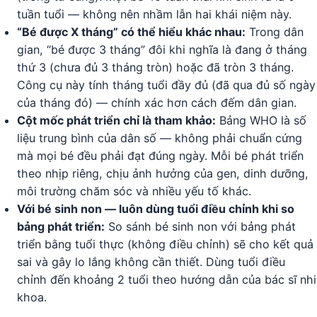
tuần tuổi — không nên nhầm lẫn hai khái niệm này.
“Bé được X tháng” có thể hiểu khác nhau:
Trong dân
gian, “bé được 3 tháng” đôi khi nghĩa là đang ở tháng
thứ 3 (chưa đủ 3 tháng tròn) hoặc đã tròn 3 tháng.
Công cụ này tính tháng tuổi đầy đủ (đã qua đủ số ngày
của tháng đó) — chính xác hơn cách đếm dân gian.
Cột mốc phát triển chỉ là tham khảo:
Bảng WHO là số
liệu trung bình của dân số — không phải chuẩn cứng
mà mọi bé đều phải đạt đúng ngày. Mỗi bé phát triển
theo nhịp riêng, chịu ảnh hưởng của gen, dinh dưỡng,
môi trường chăm sóc và nhiều yếu tố khác.
Với bé sinh non — luôn dùng tuổi điều chỉnh khi so
bảng phát triển:
So sánh bé sinh non với bảng phát
triển bằng tuổi thực (không điều chỉnh) sẽ cho kết quả
sai và gây lo lắng không cần thiết. Dùng tuổi điều
chỉnh đến khoảng 2 tuổi theo hướng dẫn của bác sĩ nhi
khoa.