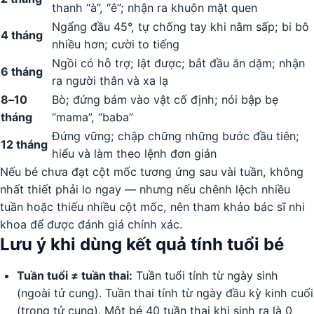
thanh “à”, “ê”; nhận ra khuôn mặt quen
Ngẩng đầu 45°, tự chống tay khi nằm sấp; bi bô
4 tháng
nhiều hơn; cười to tiếng
Ngồi có hỗ trợ; lật được; bắt đầu ăn dặm; nhận
6 tháng
ra người thân và xa lạ
8–10
Bò; đứng bám vào vật cố định; nói bập bẹ
tháng
“mama”, “baba”
Đứng vững; chập chững những bước đầu tiên;
12 tháng
hiểu và làm theo lệnh đơn giản
Nếu bé chưa đạt cột mốc tương ứng sau vài tuần, không
nhất thiết phải lo ngay — nhưng nếu chênh lệch nhiều
tuần hoặc thiếu nhiều cột mốc, nên tham khảo bác sĩ nhi
khoa để được đánh giá chính xác.
Lưu ý khi dùng kết quả tính tuổi bé
Tuần tuổi ≠ tuần thai:
Tuần tuổi tính từ ngày sinh
(ngoài tử cung). Tuần thai tính từ ngày đầu kỳ kinh cuối
(trong tử cung). Một bé 40 tuần thai khi sinh ra là 0