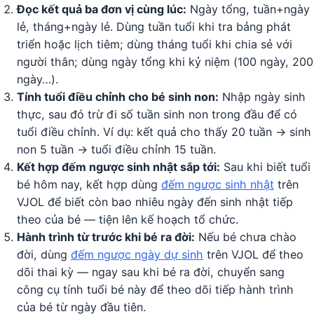
Đọc kết quả ba đơn vị cùng lúc:
Ngày tổng, tuần+ngày
lẻ, tháng+ngày lẻ. Dùng tuần tuổi khi tra bảng phát
triển hoặc lịch tiêm; dùng tháng tuổi khi chia sẻ với
người thân; dùng ngày tổng khi kỷ niệm (100 ngày, 200
ngày…).
Tính tuổi điều chỉnh cho bé sinh non:
Nhập ngày sinh
thực, sau đó trừ đi số tuần sinh non trong đầu để có
tuổi điều chỉnh. Ví dụ: kết quả cho thấy 20 tuần → sinh
non 5 tuần → tuổi điều chỉnh 15 tuần.
Kết hợp đếm ngược sinh nhật sắp tới:
Sau khi biết tuổi
bé hôm nay, kết hợp dùng
đếm ngược sinh nhật
trên
VJOL để biết còn bao nhiêu ngày đến sinh nhật tiếp
theo của bé — tiện lên kế hoạch tổ chức.
Hành trình từ trước khi bé ra đời:
Nếu bé chưa chào
đời, dùng
đếm ngược ngày dự sinh
trên VJOL để theo
dõi thai kỳ — ngay sau khi bé ra đời, chuyển sang
công cụ tính tuổi bé này để theo dõi tiếp hành trình
của bé từ ngày đầu tiên.