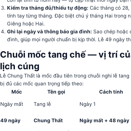
còn lại tính từ hôm nay — tự cập nhật mỗi ngày bạn 
Kiểm tra tháng đủ/thiếu tự động:
Các tháng có 28,
tính tay từng tháng. Đặc biệt chú ý tháng Hai trong
Giêng hoặc Hai.
Ghi lại ngày và thông báo gia đình:
Sao chép hoặc c
đình, giúp mọi người chuẩn bị kịp thời. Lễ 49 ngày th
Chuỗi mốc tang chế — vị trí củ
lịch cúng
Lễ Chung Thất là mốc đầu tiên trong chuỗi nghi lễ tang c
bị đủ các mốc quan trọng tiếp theo:
Mốc
Tên gọi
Cách tính
Ngày mất
Tang lễ
Ngày 1
49 ngày
Chung Thất
Ngày mất + 48 ngày