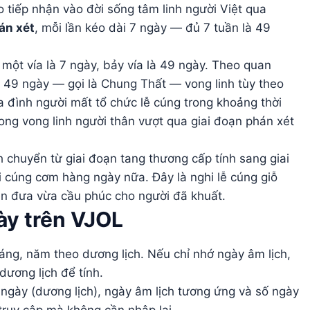
o tiếp nhận vào đời sống tâm linh người Việt qua
án xét
, mỗi lần kéo dài 7 ngày — đủ 7 tuần là 49
: một vía là 7 ngày, bảy vía là 49 ngày. Theo quan
u 49 ngày — gọi là Chung Thất — vong linh tùy theo
a đình người mất tổ chức lễ cúng trong khoảng thời
ong vong linh người thân vượt qua giai đoạn phán xét
h chuyển từ giai đoạn tang thương cấp tính sang giai
 cúng cơm hàng ngày nữa. Đây là nghi lễ cúng giỗ
tiễn đưa vừa cầu phúc cho người đã khuất.
ày trên VJOL
ng, năm theo dương lịch. Nếu chỉ nhớ ngày âm lịch,
ương lịch để tính.
ngày (dương lịch), ngày âm lịch tương ứng và số ngày