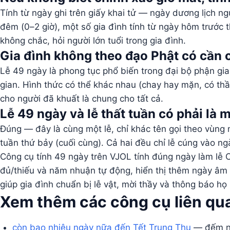
Tính từ ngày ghi trên giấy khai tử — ngày dương lịch 
đêm (0–2 giờ), một số gia đình tính từ ngày hôm trước
không chắc, hỏi người lớn tuổi trong gia đình.
Gia đình không theo đạo Phật có cần
Lễ 49 ngày là phong tục phổ biến trong đại bộ phận gia
gian. Hình thức có thể khác nhau (chay hay mặn, có th
cho người đã khuất là chung cho tất cả.
Lễ 49 ngày và lễ thất tuần có phải là
Đúng — đây là cùng một lễ, chỉ khác tên gọi theo vùng
tuần thứ bảy (cuối cùng). Cả hai đều chỉ lễ cúng vào ng
Công cụ tính 49 ngày trên VJOL tính đúng ngày làm lễ 
đủ/thiếu và năm nhuận tự động, hiển thị thêm ngày âm l
giúp gia đình chuẩn bị lễ vật, mời thầy và thông báo họ 
Xem thêm các công cụ liên qu
còn bao nhiêu ngày nữa đến Tết Trung Thu
— đếm ng