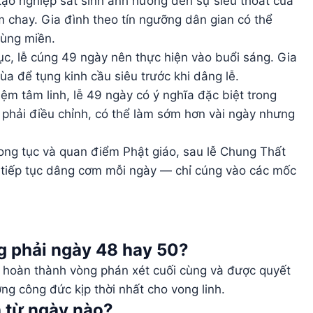
tạo nghiệp sát sinh ảnh hưởng đến sự siêu thoát của
 chay. Gia đình theo tín ngưỡng dân gian có thể
vùng miền.
c, lễ cúng 49 ngày nên thực hiện vào buổi sáng. Gia
a để tụng kinh cầu siêu trước khi dâng lễ.
m tâm linh, lễ 49 ngày có ý nghĩa đặc biệt trong
 phải điều chỉnh, có thể làm sớm hơn vài ngày nhưng
ng tục và quan điểm Phật giáo, sau lễ Chung Thất
n tiếp tục dâng cơm mỗi ngày — chỉ cúng vào các mốc
g phải ngày 48 hay 50?
 hoàn thành vòng phán xét cuối cùng và được quyết
ng công đức kịp thời nhất cho vong linh.
h từ ngày nào?