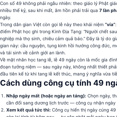
Con số 49 không phải ngẫu nhiên: theo giáo lý Phật giá
nhiều thế kỷ, sau khi mất, âm hồn phải trải qua
7 lần ph
ngày.
Trong dân gian Việt còn gọi lễ này theo khái niệm
“vía”
điểm Phật học ghi trong Kinh Địa Tạng: “Người chết sa
nghiệp mà thọ sinh, chiêu cảm quả báo.” Đây là lý do gi
gian này: cầu nguyện, tụng kinh hồi hướng công đức, m
và tái sinh về cảnh giới an lành.
Về mặt nhân học tang lễ, lễ 49 ngày còn là mốc gia đìn
đoạn tưởng niệm — sau ngày này, không nhất thiết phải
đầu tiên kể từ khi tang lễ kết thúc, mang ý nghĩa vừa 
Cách dùng công cụ tính 49 ng
Nhập ngày mất (hoặc ngày an táng):
Chọn ngày, thá
cần đổi sang dương lịch trước — công cụ nhận ngày d
Xem kết quả tức thì:
Công cụ hiển thị ngày cúng 49 