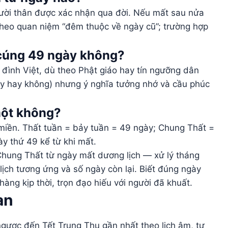
người thân được xác nhận qua đời. Nếu mất sau nửa
 theo quan niệm “đêm thuộc về ngày cũ”; trường hợp
 cúng 49 ngày không?
 đình Việt, dù theo Phật giáo hay tín ngưỡng dân
ầy hay không) nhưng ý nghĩa tưởng nhớ và cầu phúc
 một không?
 miền. Thất tuần = bảy tuần = 49 ngày; Chung Thất =
ày thứ 49 kể từ khi mất.
Chung Thất từ ngày mất dương lịch — xử lý tháng
ịch tương ứng và số ngày còn lại. Biết đúng ngày
hàng kịp thời, trọn đạo hiếu với người đã khuất.
an
ược đến Tết Trung Thu gần nhất theo lịch âm, tự