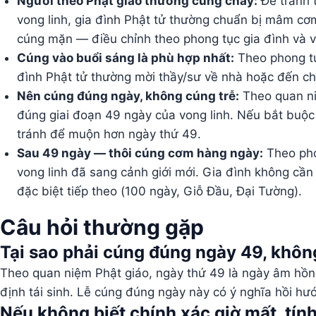
Người theo Phật giáo thường cúng chay:
Để tránh 
vong linh, gia đình Phật tử thường chuẩn bị mâm cơm
cúng mặn — điều chỉnh theo phong tục gia đình và 
Cúng vào buổi sáng là phù hợp nhất:
Theo phong tụ
đình Phật tử thường mời thầy/sư về nhà hoặc đến chù
Nên cúng đúng ngày, không cúng trễ:
Theo quan niệ
đúng giai đoạn 49 ngày của vong linh. Nếu bắt buộc
tránh để muộn hơn ngày thứ 49.
Sau 49 ngày — thôi cúng cơm hàng ngày:
Theo pho
vong linh đã sang cảnh giới mới. Gia đình không cầ
đặc biệt tiếp theo (100 ngày, Giỗ Đầu, Đại Tường).
Câu hỏi thường gặp
Tại sao phải cúng đúng ngày 49, khôn
Theo quan niệm Phật giáo, ngày thứ 49 là ngày âm hồn
định tái sinh. Lễ cúng đúng ngày này có ý nghĩa hồi hướ
Nếu không biết chính xác giờ mất, tín