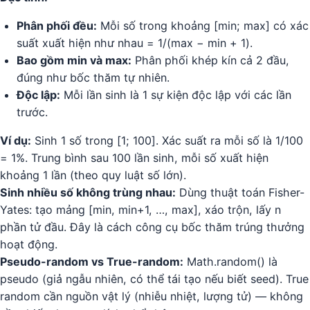
Phân phối đều:
Mỗi số trong khoảng [min; max] có xác
suất xuất hiện như nhau = 1/(max − min + 1).
Bao gồm min và max:
Phân phối khép kín cả 2 đầu,
đúng như bốc thăm tự nhiên.
Độc lập:
Mỗi lần sinh là 1 sự kiện độc lập với các lần
trước.
Ví dụ:
Sinh 1 số trong [1; 100]. Xác suất ra mỗi số là 1/100
= 1%. Trung bình sau 100 lần sinh, mỗi số xuất hiện
khoảng 1 lần (theo quy luật số lớn).
Sinh nhiều số không trùng nhau:
Dùng thuật toán Fisher-
Yates: tạo mảng [min, min+1, …, max], xáo trộn, lấy n
phần tử đầu. Đây là cách công cụ bốc thăm trúng thưởng
hoạt động.
Pseudo-random vs True-random:
Math.random() là
pseudo (giả ngẫu nhiên, có thể tái tạo nếu biết seed). True
random cần nguồn vật lý (nhiễu nhiệt, lượng tử) — không