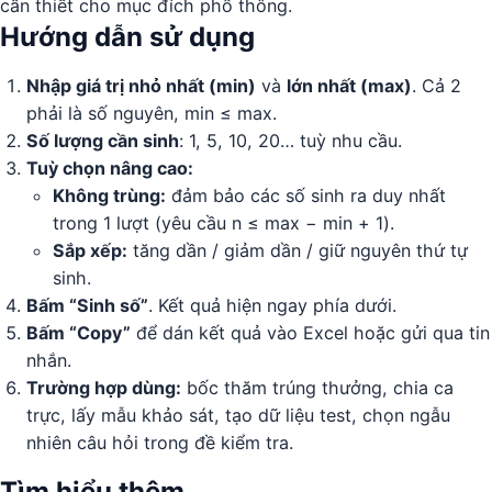
cần thiết cho mục đích phổ thông.
Hướng dẫn sử dụng
Nhập giá trị nhỏ nhất (min)
và
lớn nhất (max)
. Cả 2
phải là số nguyên, min ≤ max.
Số lượng cần sinh
: 1, 5, 10, 20… tuỳ nhu cầu.
Tuỳ chọn nâng cao:
Không trùng:
đảm bảo các số sinh ra duy nhất
trong 1 lượt (yêu cầu n ≤ max − min + 1).
Sắp xếp:
tăng dần / giảm dần / giữ nguyên thứ tự
sinh.
Bấm “Sinh số”
. Kết quả hiện ngay phía dưới.
Bấm “Copy”
để dán kết quả vào Excel hoặc gửi qua tin
nhắn.
Trường hợp dùng:
bốc thăm trúng thưởng, chia ca
trực, lấy mẫu khảo sát, tạo dữ liệu test, chọn ngẫu
nhiên câu hỏi trong đề kiểm tra.
Tìm hiểu thêm