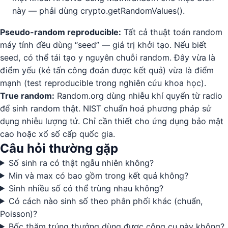
này — phải dùng crypto.getRandomValues().
Pseudo-random reproducible:
Tất cả thuật toán random
máy tính đều dùng “seed” — giá trị khởi tạo. Nếu biết
seed, có thể tái tạo y nguyên chuỗi random. Đây vừa là
điểm yếu (kẻ tấn công đoán được kết quả) vừa là điểm
mạnh (test reproducible trong nghiên cứu khoa học).
True random:
Random.org dùng nhiễu khí quyển từ radio
để sinh random thật. NIST chuẩn hoá phương pháp sử
dụng nhiễu lượng tử. Chỉ cần thiết cho ứng dụng bảo mật
cao hoặc xổ số cấp quốc gia.
Câu hỏi thường gặp
Số sinh ra có thật ngẫu nhiên không?
Min và max có bao gồm trong kết quả không?
Sinh nhiều số có thể trùng nhau không?
Có cách nào sinh số theo phân phối khác (chuẩn,
Poisson)?
Bốc thăm trúng thưởng dùng được công cụ này không?