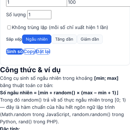
Số lượng
Không trùng lặp (mỗi số chỉ xuất hiện 1 lần)
Sắp xếp
Ngẫu nhiên
Tăng dần
Giảm dần
Sinh số
Copy
Đặt lại
Công thức & ví dụ
Công cụ sinh số ngẫu nhiên trong khoảng
[min; max]
bằng thuật toán cơ bản:
Số ngẫu nhiên = ⌊min + random() × (max − min + 1)⌋
Trong đó random() trả về số thực ngẫu nhiên trong [0; 1)
— đây là hàm chuẩn của hầu hết ngôn ngữ lập trình
(Math.random trong JavaScript, random.random() trong
Python, rand() trong PHP).
Đặc tính: