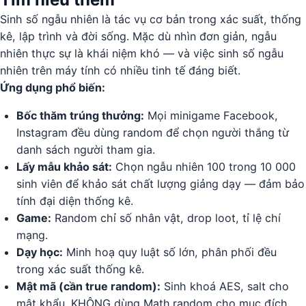
Sinh số ngẫu nhiên là tác vụ cơ bản trong xác suất, thống
kê, lập trình và đời sống. Mặc dù nhìn đơn giản, ngẫu
nhiên thực sự là khái niệm khó — và việc sinh số ngẫu
nhiên trên máy tính có nhiều tinh tế đáng biết.
Ứng dụng phổ biến:
Bốc thăm trúng thưởng:
Mọi minigame Facebook,
Instagram đều dùng random để chọn người thắng từ
danh sách người tham gia.
Lấy mẫu khảo sát:
Chọn ngẫu nhiên 100 trong 10 000
sinh viên để khảo sát chất lượng giảng dạy — đảm bảo
tính đại diện thống kê.
Game:
Random chỉ số nhân vật, drop loot, tỉ lệ chí
mạng.
Dạy học:
Minh hoạ quy luật số lớn, phân phối đều
trong xác suất thống kê.
Mật mã (cần true random):
Sinh khoá AES, salt cho
mật khẩu. KHÔNG dùng Math.random cho mục đích