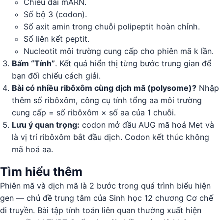
Chiều dài mARN.
Số bộ 3 (codon).
Số axit amin trong chuỗi polipeptit hoàn chỉnh.
Số liên kết peptit.
Nucleotit môi trường cung cấp cho phiên mã k lần.
Bấm “Tính”
. Kết quả hiển thị từng bước trung gian để
bạn đối chiếu cách giải.
Bài có nhiều ribôxôm cùng dịch mã (polysome)?
Nhập
thêm số ribôxôm, công cụ tính tổng aa môi trường
cung cấp = số ribôxôm × số aa của 1 chuỗi.
Lưu ý quan trọng:
codon mở đầu AUG mã hoá Met và
là vị trí ribôxôm bắt đầu dịch. Codon kết thúc không
mã hoá aa.
Tìm hiểu thêm
Phiên mã và dịch mã là 2 bước trong quá trình biểu hiện
gen — chủ đề trung tâm của Sinh học 12 chương Cơ chế
di truyền. Bài tập tính toán liên quan thường xuất hiện