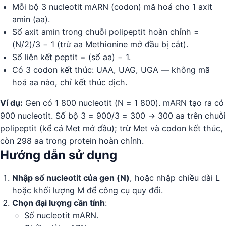
Mỗi bộ 3 nucleotit mARN (codon) mã hoá cho 1 axit
amin (aa).
Số axit amin trong chuỗi polipeptit hoàn chỉnh =
(N/2)/3 − 1 (trừ aa Methionine mở đầu bị cắt).
Số liên kết peptit = (số aa) − 1.
Có 3 codon kết thúc: UAA, UAG, UGA — không mã
hoá aa nào, chỉ kết thúc dịch.
Ví dụ:
Gen có 1 800 nucleotit (N = 1 800). mARN tạo ra có
900 nucleotit. Số bộ 3 = 900/3 = 300 → 300 aa trên chuỗi
polipeptit (kể cả Met mở đầu); trừ Met và codon kết thúc,
còn 298 aa trong protein hoàn chỉnh.
Hướng dẫn sử dụng
Nhập số nucleotit của gen (N)
, hoặc nhập chiều dài L
hoặc khối lượng M để công cụ quy đổi.
Chọn đại lượng cần tính
:
Số nucleotit mARN.