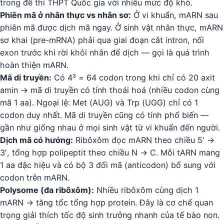
trong đề thi THPT Quốc gia với nhiều mức độ khó.
Phiên mã ở nhân thực vs nhân sơ:
Ở vi khuẩn, mARN sau
phiên mã được dịch mã ngay. Ở sinh vật nhân thực, mARN
sơ khai (pre-mRNA) phải qua giai đoạn cắt intron, nối
exon trước khi rời khỏi nhân để dịch — gọi là quá trình
hoàn thiện mARN.
Mã di truyền:
Có 4³ = 64 codon trong khi chỉ có 20 axit
amin → mã di truyền có tính thoái hoá (nhiều codon cùng
mã 1 aa). Ngoại lệ: Met (AUG) và Trp (UGG) chỉ có 1
codon duy nhất. Mã di truyền cũng có tính phổ biến —
gần như giống nhau ở mọi sinh vật từ vi khuẩn đến người.
Dịch mã có hướng:
Ribôxôm đọc mARN theo chiều 5′ →
3′, tổng hợp polipeptit theo chiều N → C. Mỗi tARN mang
1 aa đặc hiệu và có bộ 3 đối mã (anticodon) bổ sung với
codon trên mARN.
Polysome (đa ribôxôm):
Nhiều ribôxôm cùng dịch 1
mARN → tăng tốc tổng hợp protein. Đây là cơ chế quan
trọng giải thích tốc độ sinh trưởng nhanh của tế bào non.