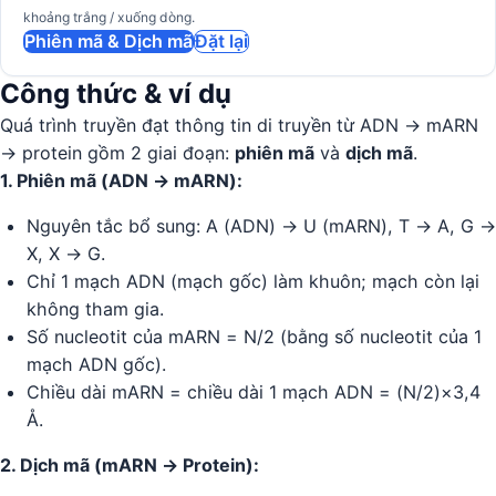
khoảng trắng / xuống dòng.
Phiên mã & Dịch mã
Đặt lại
Công thức & ví dụ
Quá trình truyền đạt thông tin di truyền từ ADN → mARN
→ protein gồm 2 giai đoạn:
phiên mã
và
dịch mã
.
1. Phiên mã (ADN → mARN):
Nguyên tắc bổ sung: A (ADN) → U (mARN), T → A, G →
X, X → G.
Chỉ 1 mạch ADN (mạch gốc) làm khuôn; mạch còn lại
không tham gia.
Số nucleotit của mARN = N/2 (bằng số nucleotit của 1
mạch ADN gốc).
Chiều dài mARN = chiều dài 1 mạch ADN = (N/2)×3,4
Å.
2. Dịch mã (mARN → Protein):