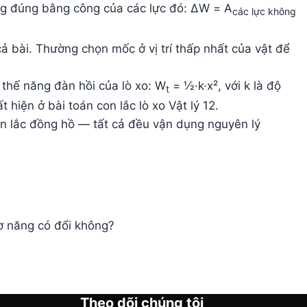
ăng đúng bằng công của các lực đó: ΔW = A
các lực không
ả bài. Thường chọn mốc ở vị trí thấp nhất của vật để
 thế năng đàn hồi của lò xo: W
= ½·k·x², với k là độ
t
hiện ở bài toán con lắc lò xo Vật lý 12.
on lắc đồng hồ — tất cả đều vận dụng nguyên lý
ơ năng có đổi không?
Theo dõi chúng tôi