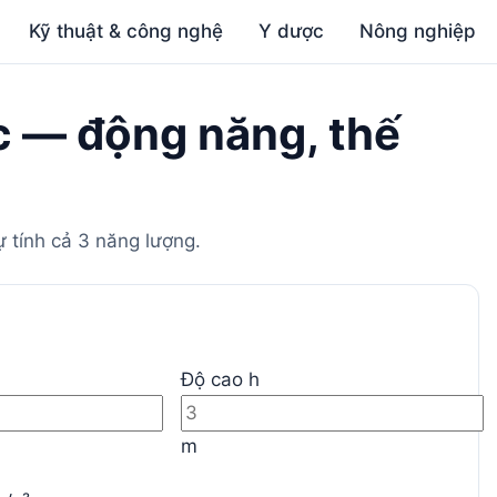
Kỹ thuật & công nghệ
Y dược
Nông nghiệp
c — động năng, thế
 tính cả 3 năng lượng.
Độ cao h
m