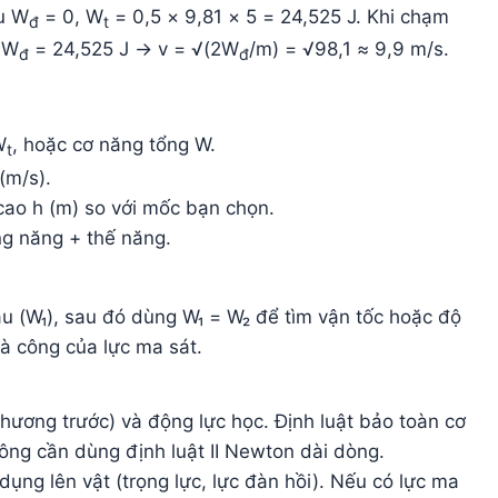
ầu W
= 0, W
= 0,5 × 9,81 × 5 = 24,525 J. Khi chạm
đ
t
: W
= 24,525 J → v = √(2W
/m) = √98,1 ≈ 9,9 m/s.
đ
đ
W
, hoặc cơ năng tổng W.
t
(m/s).
cao h (m) so với mốc bạn chọn.
g năng + thế năng.
đầu (W₁), sau đó dùng W₁ = W₂ để tìm vận tốc hoặc độ
 là công của lực ma sát.
hương trước) và động lực học. Định luật bảo toàn cơ
ng cần dùng định luật II Newton dài dòng.
 dụng lên vật (trọng lực, lực đàn hồi). Nếu có lực ma