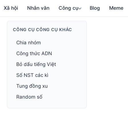
Xã hội
Nhân văn
Công cụ
Blog
Meme
CÔNG CỤ CÔNG CỤ KHÁC
Chia nhóm
Công thức ADN
Bỏ dấu tiếng Việt
Số NST các kì
Tung đồng xu
Random số