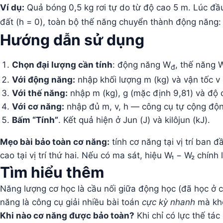
Ví dụ:
Quả bóng 0,5 kg rơi tự do từ độ cao 5 m. Lúc đ
đất (h = 0), toàn bộ thế năng chuyển thành động năng
Hướng dẫn sử dụng
Chọn đại lượng cần tính
: động năng W
, thế năng 
đ
Với động năng:
nhập khối lượng m (kg) và vận tốc v 
Với thế năng:
nhập m (kg), g (mặc định 9,81) và độ 
Với cơ năng:
nhập đủ m, v, h — công cụ tự cộng độn
Bấm “Tính”
. Kết quả hiện ở Jun (J) và kilôjun (kJ).
Mẹo bài bảo toàn cơ năng:
tính cơ năng tại vị trí ban 
cao tại vị trí thứ hai. Nếu có ma sát, hiệu W₁ − W₂ chính
Tìm hiểu thêm
Năng lượng cơ học là cầu nối giữa động học (đã học ở c
năng là công cụ giải nhiều bài toán
cực kỳ nhanh
mà khô
Khi nào cơ năng được bảo toàn?
Khi chỉ có lực thế tác