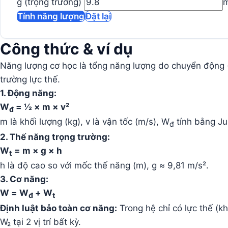
g (trọng trường)
m
Tính năng lượng
Đặt lại
Công thức & ví dụ
Năng lượng cơ học là tổng năng lượng do chuyển động (đ
trường lực thế.
1. Động năng:
W
= ½ × m × v²
đ
m là khối lượng (kg), v là vận tốc (m/s), W
tính bằng Jun
đ
2. Thế năng trọng trường:
W
= m × g × h
t
h là độ cao so với mốc thế năng (m), g ≈ 9,81 m/s².
3. Cơ năng:
W = W
+ W
đ
t
Định luật bảo toàn cơ năng:
Trong hệ chỉ có lực thế (k
W₂ tại 2 vị trí bất kỳ.