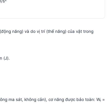
/s²
ộng năng) và do vị trí (thế năng) của vật trong
 (J).
hông ma sát, không cản), cơ năng được bảo toàn: W₁ =