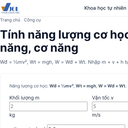
Khoa học tự nhiên
Trang chủ
Công cụ
Tính năng lượng cơ họ
năng, cơ năng
Wđ = ½mv², Wt = mgh, W = Wđ + Wt. Nhập m + v + h tự
Máy
Năng lượng cơ học:
Wđ = ½mv²
,
Wt = mgh
,
W = Wđ + Wt
.
tính
Khối lượng m
Vận tốc v
kg
m/s