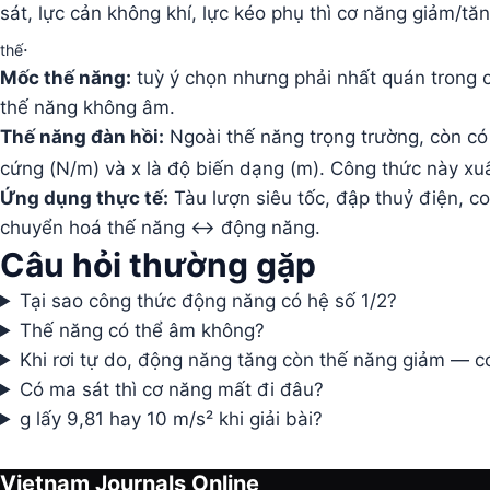
sát, lực cản không khí, lực kéo phụ thì cơ năng giảm/t
.
thế
Mốc thế năng:
tuỳ ý chọn nhưng phải nhất quán trong c
thế năng không âm.
Thế năng đàn hồi:
Ngoài thế năng trọng trường, còn có
cứng (N/m) và x là độ biến dạng (m). Công thức này xuất 
Ứng dụng thực tế:
Tàu lượn siêu tốc, đập thuỷ điện, c
chuyển hoá thế năng ↔ động năng.
Câu hỏi thường gặp
Tại sao công thức động năng có hệ số 1/2?
Thế năng có thể âm không?
Khi rơi tự do, động năng tăng còn thế năng giảm — c
Có ma sát thì cơ năng mất đi đâu?
g lấy 9,81 hay 10 m/s² khi giải bài?
Vietnam Journals Online