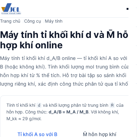
Me
Trang chủ
Công cụ
Máy tính
Máy tính tỉ khối khí d và M̄ hỗn
hợp khí online
Máy tính tỉ khối khí d_A/B online — tỉ khối khí A so với khí
B (hoặc không khí). Tính khối lượng mol trung bình của
hỗn hợp khí từ % thể tích. Hỗ trợ bài tập so sánh khối
lượng riêng khí, xác định công thức phân tử qua tỉ khối.
Máy
Tính tỉ khối khí
và khối lượng phân tử trung bình
của
d
M̄
hỗn hợp. Công thức:
d_A/B = M_A / M_B
. Với không khí,
tính
M_kk ≈ 29 g/mol.
Tỉ khối A so với B
M̄ hỗn hợp khí