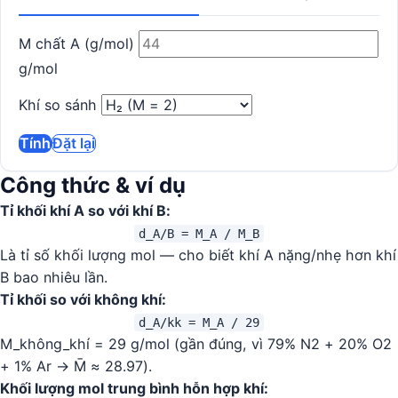
M chất A (g/mol)
g/mol
Khí so sánh
Tính
Đặt lại
Công thức & ví dụ
Tỉ khối khí A so với khí B:
d_A/B = M_A / M_B
Là tỉ số khối lượng mol — cho biết khí A nặng/nhẹ hơn khí
B bao nhiêu lần.
Tỉ khối so với không khí:
d_A/kk = M_A / 29
M_không_khí = 29 g/mol (gần đúng, vì 79% N2 + 20% O2
+ 1% Ar → M̄ ≈ 28.97).
Khối lượng mol trung bình hỗn hợp khí: