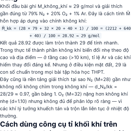
Khối đầu bài ghi M_không_khí ≈ 29 g/mol và giải thích
gần đúng từ 79% N₂ + 20% O₂ + 1% Ar. Đây là cách tính M̄
hỗn hợp áp dụng vào chính không khí:
M̄_kk = (28 × 79 + 32 × 20 + 40 × 1) / 100 = (2212 + 640
+ 40) / 100 = 28.92 ≈ 29 g/mol
Kết quả 28.92 được làm tròn thành 29 để tính nhanh.
Trong thực tế thành phần không khí biến đổi nhẹ theo độ
cao và địa điểm — ở tầng cao (>10 km), tỉ lệ Ar và các khí
hiếm thay đổi đáng kể. Nhưng ở điều kiện mặt đất, 29 là
con số chuẩn trong mọi bài tập hóa học THPT.
Đây cũng là nền tảng giải thích tại sao N₂ (M=28) gần như
không nổi không chìm trong không khí — d_N₂/kk =
28/29 ≈ 0.97, gần bằng 1. O₂ (M=32) nặng hơn không khí
nhẹ (d=1.10) nhưng không đủ để phân lớp rõ ràng — vì
các khí lý tưởng khuếch tán và trộn lẫn liên tục ở nhiệt độ
thường.
Cách dùng công cụ tỉ khối khí trên