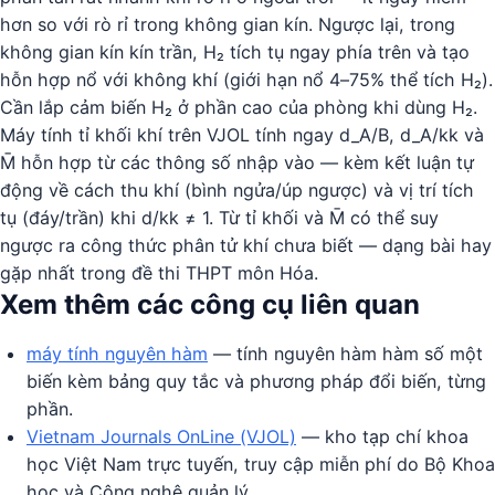
hơn so với rò rỉ trong không gian kín. Ngược lại, trong
không gian kín kín trần, H₂ tích tụ ngay phía trên và tạo
hỗn hợp nổ với không khí (giới hạn nổ 4–75% thể tích H₂).
Cần lắp cảm biến H₂ ở phần cao của phòng khi dùng H₂.
Máy tính tỉ khối khí trên VJOL tính ngay d_A/B, d_A/kk và
M̄ hỗn hợp từ các thông số nhập vào — kèm kết luận tự
động về cách thu khí (bình ngửa/úp ngược) và vị trí tích
tụ (đáy/trần) khi d/kk ≠ 1. Từ tỉ khối và M̄ có thể suy
ngược ra công thức phân tử khí chưa biết — dạng bài hay
gặp nhất trong đề thi THPT môn Hóa.
Xem thêm các công cụ liên quan
máy tính nguyên hàm
— tính nguyên hàm hàm số một
biến kèm bảng quy tắc và phương pháp đổi biến, từng
phần.
Vietnam Journals OnLine (VJOL)
— kho tạp chí khoa
học Việt Nam trực tuyến, truy cập miễn phí do Bộ Khoa
học và Công nghệ quản lý.