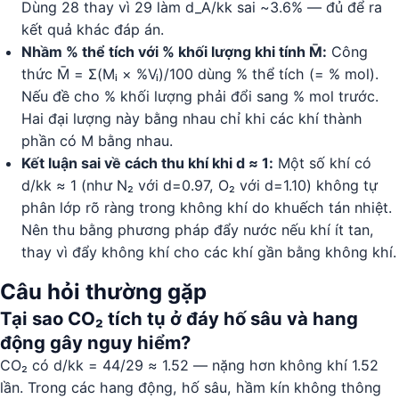
Dùng 28 thay vì 29 làm d_A/kk sai ~3.6% — đủ để ra
kết quả khác đáp án.
Nhầm % thể tích với % khối lượng khi tính M̄:
Công
thức M̄ = Σ(Mᵢ × %Vᵢ)/100 dùng % thể tích (= % mol).
Nếu đề cho % khối lượng phải đổi sang % mol trước.
Hai đại lượng này bằng nhau chỉ khi các khí thành
phần có M bằng nhau.
Kết luận sai về cách thu khí khi d ≈ 1:
Một số khí có
d/kk ≈ 1 (như N₂ với d=0.97, O₂ với d=1.10) không tự
phân lớp rõ ràng trong không khí do khuếch tán nhiệt.
Nên thu bằng phương pháp đẩy nước nếu khí ít tan,
thay vì đẩy không khí cho các khí gần bằng không khí.
Câu hỏi thường gặp
Tại sao CO₂ tích tụ ở đáy hố sâu và hang
động gây nguy hiểm?
CO₂ có d/kk = 44/29 ≈ 1.52 — nặng hơn không khí 1.52
lần. Trong các hang động, hố sâu, hầm kín không thông