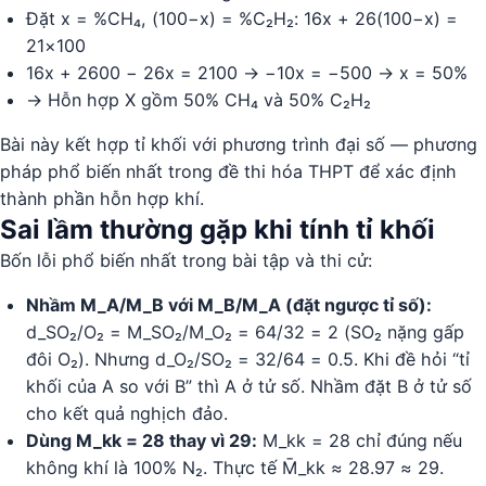
Đặt x = %CH₄, (100−x) = %C₂H₂: 16x + 26(100−x) =
21×100
16x + 2600 − 26x = 2100 → −10x = −500 → x = 50%
→ Hỗn hợp X gồm 50% CH₄ và 50% C₂H₂
Bài này kết hợp tỉ khối với phương trình đại số — phương
pháp phổ biến nhất trong đề thi hóa THPT để xác định
thành phần hỗn hợp khí.
Sai lầm thường gặp khi tính tỉ khối
Bốn lỗi phổ biến nhất trong bài tập và thi cử:
Nhầm M_A/M_B với M_B/M_A (đặt ngược tỉ số):
d_SO₂/O₂ = M_SO₂/M_O₂ = 64/32 = 2 (SO₂ nặng gấp
đôi O₂). Nhưng d_O₂/SO₂ = 32/64 = 0.5. Khi đề hỏi “tỉ
khối của A so với B” thì A ở tử số. Nhầm đặt B ở tử số
cho kết quả nghịch đảo.
Dùng M_kk = 28 thay vì 29:
M_kk = 28 chỉ đúng nếu
không khí là 100% N₂. Thực tế M̄_kk ≈ 28.97 ≈ 29.