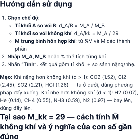
Hướng dẫn sử dụng
Chọn chế độ
:
Tỉ khối A so với B
: d_A/B = M_A / M_B
Tỉ khối so với không khí
: d_A/kk = M_A / 29
M trung bình hỗn hợp khí
: từ %V và M các thành
phần
Nhập M_A, M_B
hoặc % thể tích từng khí.
Nhấn
“Tính”
. Kết quả gồm tỉ khối + so sánh nặng/nhẹ.
Mẹo:
Khí nặng hơn không khí (d > 1): CO2 (1.52), Cl2
(2.45), SO2 (2.21), HCl (1.26) — tụ ở dưới, dùng phương
pháp đẩy xuống. Khí nhẹ hơn không khí (d < 1): H2 (0.07),
He (0.14), CH4 (0.55), NH3 (0.59), N2 (0.97) — bay lên,
dùng đẩy lên.
Tại sao M_kk = 29 — cách tính M̄
không khí và ý nghĩa của con số gần
đúng