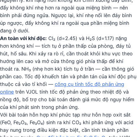
Nguyên lý: khí nặng hơn không khí chìm xuống đáy bình,
đẩy không khí nhẹ hơn ra ngoài qua miệng bình — nên
bình phải đứng ngửa. Ngược lại, khí nhẹ nổi lên đáy bình
úp ngược, đẩy không khí ra ngoài qua phần miệng bình
đang ở dưới.
An toàn với khí độc:
Cl₂ (d=2.45) và H₂S (d=1.17) nặng
hơn không khí — tích tụ ở phần thấp của phòng, đáy tủ
hút, hố sâu. Khi xảy ra rò rỉ, cần thoát khỏi khu vực theo
hướng lên cao và mở cửa thông gió phía thấp để khí
thoát ra. NH₃ (nhẹ hơn kk) tích tụ ở trần — cần thông gió
phần cao. Tốc độ khuếch tán và phân tán của khí độc phụ
thuộc cả vào tỉ khối —
công cụ tính tốc độ phản ứng
online
trên VJOL tính tốc độ phản ứng theo nhiệt độ và
nồng độ, bổ trợ cho bài toán đánh giá mức độ nguy hiểm
của khí phát sinh trong phản ứng.
Với bài toán hỗn hợp khí phức tạp như hỗn hợp oxit sắt
(FeO, Fe₂O₃, Fe₃O₄) sinh ra khí CO₂ khi phản ứng với acid
hay nung trong điều kiện đặc biệt, cần tính thành phần