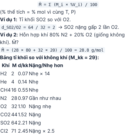
M̄ = Σ (M_i × %V_i) / 100
(% thể tích = % mol vì cùng T, P)
Ví dụ 1:
Tỉ khối SO2 so với O2.
→ SO2 nặng gấp 2 lần O2.
d_SO2/O2 = 64 / 32 = 2
Ví dụ 2:
Hỗn hợp khí 80% N2 + 20% O2 (giống không
khí). M̄?
M̄ = (28 × 80 + 32 × 20) / 100 = 28.8 g/mol
Bảng tỉ khối so với không khí (M_kk = 29):
Khí
M
d/kk
Nặng/Nhẹ hơn
H2
2
0.07
Nhẹ × 14
He
4
0.14
Nhẹ
CH4
16
0.55
Nhẹ
N2
28
0.97
Gần như nhau
O2
32
1.10
Nặng nhẹ
CO2
44
1.52
Nặng
SO2
64
2.21
Nặng
Cl2
71
2.45
Nặng × 2.5