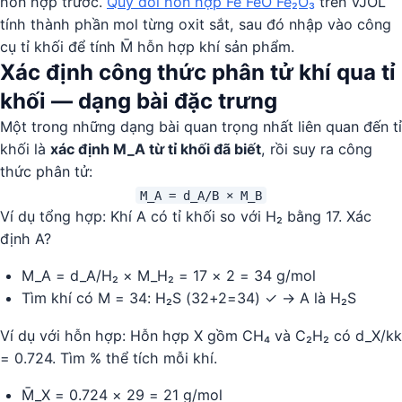
hỗn hợp trước.
Quy đổi hỗn hợp Fe FeO Fe₂O₃
trên VJOL
tính thành phần mol từng oxit sắt, sau đó nhập vào công
cụ tỉ khối để tính M̄ hỗn hợp khí sản phẩm.
Xác định công thức phân tử khí qua tỉ
khối — dạng bài đặc trưng
Một trong những dạng bài quan trọng nhất liên quan đến tỉ
khối là
xác định M_A từ tỉ khối đã biết
, rồi suy ra công
thức phân tử:
M_A = d_A/B × M_B
Ví dụ tổng hợp: Khí A có tỉ khối so với H₂ bằng 17. Xác
định A?
M_A = d_A/H₂ × M_H₂ = 17 × 2 = 34 g/mol
Tìm khí có M = 34: H₂S (32+2=34) ✓ → A là H₂S
Ví dụ với hỗn hợp: Hỗn hợp X gồm CH₄ và C₂H₂ có d_X/kk
= 0.724. Tìm % thể tích mỗi khí.
M̄_X = 0.724 × 29 = 21 g/mol