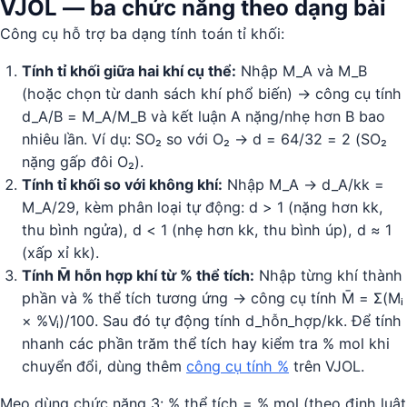
VJOL — ba chức năng theo dạng bài
Công cụ hỗ trợ ba dạng tính toán tỉ khối:
Tính tỉ khối giữa hai khí cụ thể:
Nhập M_A và M_B
(hoặc chọn từ danh sách khí phổ biến) → công cụ tính
d_A/B = M_A/M_B và kết luận A nặng/nhẹ hơn B bao
nhiêu lần. Ví dụ: SO₂ so với O₂ → d = 64/32 = 2 (SO₂
nặng gấp đôi O₂).
Tính tỉ khối so với không khí:
Nhập M_A → d_A/kk =
M_A/29, kèm phân loại tự động: d > 1 (nặng hơn kk,
thu bình ngửa), d < 1 (nhẹ hơn kk, thu bình úp), d ≈ 1
(xấp xỉ kk).
Tính M̄ hỗn hợp khí từ % thể tích:
Nhập từng khí thành
phần và % thể tích tương ứng → công cụ tính M̄ = Σ(Mᵢ
× %Vᵢ)/100. Sau đó tự động tính d_hỗn_hợp/kk. Để tính
nhanh các phần trăm thể tích hay kiểm tra % mol khi
chuyển đổi, dùng thêm
công cụ tính %
trên VJOL.
Mẹo dùng chức năng 3: % thể tích = % mol (theo định luật