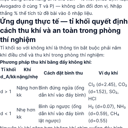
Avogadro ở cùng T và P) — không cần đổi đơn vị. Nhập
thẳng % thể tích từ đề bài vào ô nhập liệu.
Ứng dụng thực tế — tỉ khối quyết định
cách thu khí và an toàn trong phòng
thí nghiệm
Tỉ khối so với không khí là thông tin bắt buộc phải nắm
khi điều chế và thu khí trong phòng thí nghiệm:
Phương pháp thu khí bằng đẩy không khí:
Tỉ khối
Khí
Cách đặt bình thu
Ví dụ khí
d_A/kk
nặng/nhẹ
Cl₂ (d=2.45), CO₂
Nặng hơn
Bình đứng ngửa (ống
d > 1
(d=1.52), SO₂,
kk
dẫn khí vào đáy bình)
HCl
Bình úp ngược (ống
H₂ (d=0.07), NH₃
Nhẹ hơn
d < 1
dẫn khí vào đáy bình
(d=0.59), CH₄
kk
lật ngược)
(d=0.55)