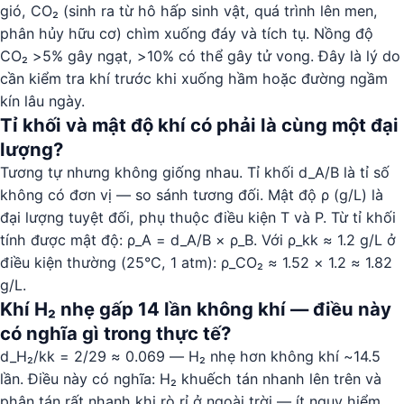
gió, CO₂ (sinh ra từ hô hấp sinh vật, quá trình lên men,
phân hủy hữu cơ) chìm xuống đáy và tích tụ. Nồng độ
CO₂ >5% gây ngạt, >10% có thể gây tử vong. Đây là lý do
cần kiểm tra khí trước khi xuống hầm hoặc đường ngầm
kín lâu ngày.
Tỉ khối và mật độ khí có phải là cùng một đại
lượng?
Tương tự nhưng không giống nhau. Tỉ khối d_A/B là tỉ số
không có đơn vị — so sánh tương đối. Mật độ ρ (g/L) là
đại lượng tuyệt đối, phụ thuộc điều kiện T và P. Từ tỉ khối
tính được mật độ: ρ_A = d_A/B × ρ_B. Với ρ_kk ≈ 1.2 g/L ở
điều kiện thường (25°C, 1 atm): ρ_CO₂ ≈ 1.52 × 1.2 ≈ 1.82
g/L.
Khí H₂ nhẹ gấp 14 lần không khí — điều này
có nghĩa gì trong thực tế?
d_H₂/kk = 2/29 ≈ 0.069 — H₂ nhẹ hơn không khí ~14.5
lần. Điều này có nghĩa: H₂ khuếch tán nhanh lên trên và
phân tán rất nhanh khi rò rỉ ở ngoài trời — ít nguy hiểm