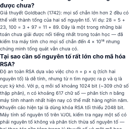
được chưa?
Giả thuyết Goldbach (1742): mọi số chẵn lớn hơn 2 đều có
thể viết thành tổng của hai số nguyên tố. Ví dụ: 28 = 5 +
23, 100 = 3 + 97 = 11 + 89. Đây là một trong những bài
toán chưa giải được nổi tiếng nhất trong toán học — đã
kiểm tra máy tính cho mọi số chẵn đến 4 × 10¹⁸ nhưng
chứng minh tổng quát vẫn chưa có.
Tại sao cần số nguyên tố rất lớn cho mã hóa
RSA?
Độ an toàn RSA dựa vào việc cho n = p × q (tích hai
nguyên tố) là dễ tính, nhưng từ n tìm ngược ra p và q là
cực kỳ khó. Với p, q mỗi số khoảng 1024 bit (~309 chữ số
thập phân), n có khoảng 617 chữ số — phân tích n bằng
máy tính nhanh nhất hiện nay có thể mất hàng nghìn năm.
Khuyến cáo hiện tại là dùng khóa RSA tối thiểu 2048 bit.
Máy tính số nguyên tố trên VJOL kiểm tra ngay một số có
phải nguyên tố không và phân tích thừa số nguyên tố —
hai thao tác nền tảng trong lý thuyết số và mật mã học.