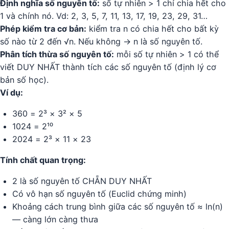
Định nghĩa số nguyên tố:
số tự nhiên > 1 chỉ chia hết cho
1 và chính nó. Vd: 2, 3, 5, 7, 11, 13, 17, 19, 23, 29, 31…
Phép kiểm tra cơ bản:
kiểm tra n có chia hết cho bất kỳ
số nào từ 2 đến √n. Nếu không → n là số nguyên tố.
Phân tích thừa số nguyên tố:
mỗi số tự nhiên > 1 có thể
viết DUY NHẤT thành tích các số nguyên tố (định lý cơ
bản số học).
Ví dụ:
360 = 2³ × 3² × 5
1024 = 2¹⁰
2024 = 2³ × 11 × 23
Tính chất quan trọng:
2 là số nguyên tố CHẴN DUY NHẤT
Có vô hạn số nguyên tố (Euclid chứng minh)
Khoảng cách trung bình giữa các số nguyên tố ≈ ln(n)
— càng lớn càng thưa