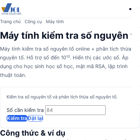
Me
Trang chủ
Công cụ
Máy tính
Máy tính kiểm tra số nguyên tố
Máy tính kiểm tra số nguyên tố online + phân tích thừa số
nguyên tố. Hỗ trợ số đến 10¹². Hiển thị các ước số. Áp
dụng cho học sinh học số học, mật mã RSA, lập trình
thuật toán.
Máy
Kiểm tra số nguyên tố và phân tích thừa số nguyên tố.
tính
Số cần kiểm tra
Kiểm tra
Đặt lại
Công thức & ví dụ