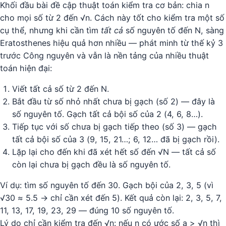
Khối đầu bài đề cập thuật toán kiểm tra cơ bản: chia n
cho mọi số từ 2 đến √n. Cách này tốt cho kiểm tra một số
cụ thể, nhưng khi cần tìm
tất cả
số nguyên tố đến N, sàng
Eratosthenes hiệu quả hơn nhiều — phát minh từ thế kỷ 3
trước Công nguyên và vẫn là nền tảng của nhiều thuật
toán hiện đại:
Viết tất cả số từ 2 đến N.
Bắt đầu từ số nhỏ nhất chưa bị gạch (số 2) — đây là
số nguyên tố. Gạch tất cả bội số của 2 (4, 6, 8…).
Tiếp tục với số chưa bị gạch tiếp theo (số 3) — gạch
tất cả bội số của 3 (9, 15, 21…; 6, 12… đã bị gạch rồi).
Lặp lại cho đến khi đã xét hết số đến √N — tất cả số
còn lại chưa bị gạch đều là số nguyên tố.
Ví dụ: tìm số nguyên tố đến 30. Gạch bội của 2, 3, 5 (vì
√30 ≈ 5.5 → chỉ cần xét đến 5). Kết quả còn lại: 2, 3, 5, 7,
11, 13, 17, 19, 23, 29 — đúng 10 số nguyên tố.
Lý do chỉ cần kiểm tra đến √n: nếu n có ước số a > √n thì