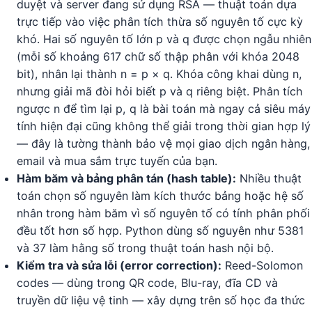
duyệt và server đang sử dụng RSA — thuật toán dựa
trực tiếp vào việc phân tích thừa số nguyên tố cực kỳ
khó. Hai số nguyên tố lớn p và q được chọn ngẫu nhiên
(mỗi số khoảng 617 chữ số thập phân với khóa 2048
bit), nhân lại thành n = p × q. Khóa công khai dùng n,
nhưng giải mã đòi hỏi biết p và q riêng biệt. Phân tích
ngược n để tìm lại p, q là bài toán mà ngay cả siêu máy
tính hiện đại cũng không thể giải trong thời gian hợp lý
— đây là tường thành bảo vệ mọi giao dịch ngân hàng,
email và mua sắm trực tuyến của bạn.
Hàm băm và bảng phân tán (hash table):
Nhiều thuật
toán chọn số nguyên làm kích thước bảng hoặc hệ số
nhân trong hàm băm vì số nguyên tố có tính phân phối
đều tốt hơn số hợp. Python dùng số nguyên như 5381
và 37 làm hằng số trong thuật toán hash nội bộ.
Kiểm tra và sửa lỗi (error correction):
Reed-Solomon
codes — dùng trong QR code, Blu-ray, đĩa CD và
truyền dữ liệu vệ tinh — xây dựng trên số học đa thức