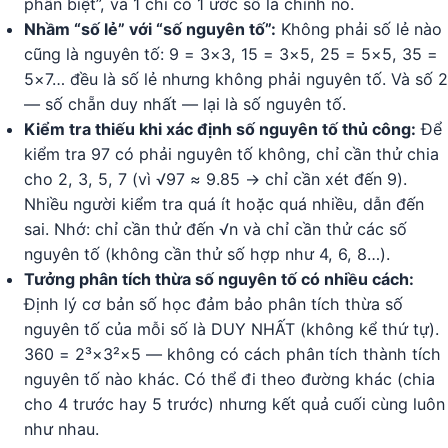
phân biệt”, và 1 chỉ có 1 ước số là chính nó.
Nhầm “số lẻ” với “số nguyên tố”:
Không phải số lẻ nào
cũng là nguyên tố: 9 = 3×3, 15 = 3×5, 25 = 5×5, 35 =
5×7… đều là số lẻ nhưng không phải nguyên tố. Và số 2
— số chẵn duy nhất — lại là số nguyên tố.
Kiểm tra thiếu khi xác định số nguyên tố thủ công:
Để
kiểm tra 97 có phải nguyên tố không, chỉ cần thử chia
cho 2, 3, 5, 7 (vì √97 ≈ 9.85 → chỉ cần xét đến 9).
Nhiều người kiểm tra quá ít hoặc quá nhiều, dẫn đến
sai. Nhớ: chỉ cần thử đến √n và chỉ cần thử các số
nguyên tố (không cần thử số hợp như 4, 6, 8…).
Tưởng phân tích thừa số nguyên tố có nhiều cách:
Định lý cơ bản số học đảm bảo phân tích thừa số
nguyên tố của mỗi số là DUY NHẤT (không kể thứ tự).
360 = 2³×3²×5 — không có cách phân tích thành tích
nguyên tố nào khác. Có thể đi theo đường khác (chia
cho 4 trước hay 5 trước) nhưng kết quả cuối cùng luôn
như nhau.