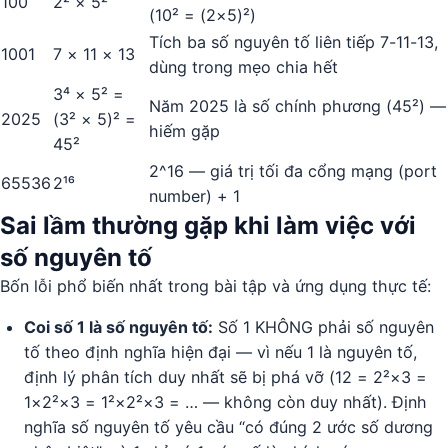
100
2² × 5²
(10² = (2×5)²)
Tích ba số nguyên tố liên tiếp 7-11-13,
1001
7 × 11 × 13
dùng trong mẹo chia hết
3⁴ × 5² =
Năm 2025 là số chính phương (45²) —
2025
(3² × 5)² =
hiếm gặp
45²
2^16 — giá trị tối đa cổng mạng (port
65536
2¹⁶
number) + 1
Sai lầm thường gặp khi làm việc với
số nguyên tố
Bốn lỗi phổ biến nhất trong bài tập và ứng dụng thực tế:
Coi số 1 là số nguyên tố:
Số 1 KHÔNG phải số nguyên
tố theo định nghĩa hiện đại — vì nếu 1 là nguyên tố,
định lý phân tích duy nhất sẽ bị phá vỡ (12 = 2²×3 =
1×2²×3 = 1²×2²×3 = … — không còn duy nhất). Định
nghĩa số nguyên tố yêu cầu “có đúng 2 ước số dương