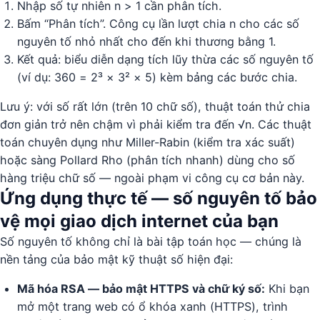
Nhập số tự nhiên n > 1 cần phân tích.
Bấm “Phân tích”. Công cụ lần lượt chia n cho các số
nguyên tố nhỏ nhất cho đến khi thương bằng 1.
Kết quả: biểu diễn dạng tích lũy thừa các số nguyên tố
(ví dụ: 360 = 2³ × 3² × 5) kèm bảng các bước chia.
Lưu ý: với số rất lớn (trên 10 chữ số), thuật toán thử chia
đơn giản trở nên chậm vì phải kiểm tra đến √n. Các thuật
toán chuyên dụng như Miller-Rabin (kiểm tra xác suất)
hoặc sàng Pollard Rho (phân tích nhanh) dùng cho số
hàng triệu chữ số — ngoài phạm vi công cụ cơ bản này.
Ứng dụng thực tế — số nguyên tố bảo
vệ mọi giao dịch internet của bạn
Số nguyên tố không chỉ là bài tập toán học — chúng là
nền tảng của bảo mật kỹ thuật số hiện đại:
Mã hóa RSA — bảo mật HTTPS và chữ ký số:
Khi bạn
mở một trang web có ổ khóa xanh (HTTPS), trình