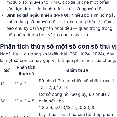
modulo số nguyên tố. Khi QR code bị che một phần
vẫn đọc được, đó là nhờ tính chất số nguyên tố.
Sinh số giả ngẫu nhiên (PRNG):
Nhiều bộ sinh số ngẫu
nhiên dùng số nguyên tố lớn trong công thức để đảm
bảo chu kỳ dài và phân phối đều — quan trọng trong
mô phỏng khoa học và trò chơi máy tính.
Phân tích thừa số một số con số thú vị
Ngoài ba ví dụ trong khối đầu bài (360, 1024, 2024), đây
là một số con số hay gặp và kết quả phân tích của chúng:
Phân tích
Số
Điểm thú vị
thừa số
Số chia hết cho nhiều số nhất trong 1–
12
2² × 3
12: 1,2,3,4,6,12
Cơ sở đồng hồ (60 giây, 60 phút) vì
60
2² × 3 × 5
chia hết cho
1,2,3,4,5,6,10,12,15,20,30,60
Lũy thừa hoàn hảo của hệ thập phân