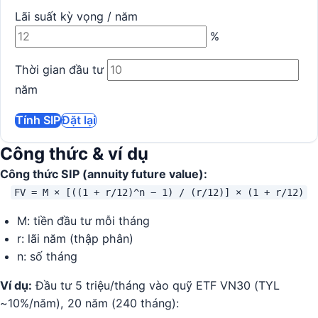
Lãi suất kỳ vọng / năm
%
Thời gian đầu tư
năm
Tính SIP
Đặt lại
Công thức & ví dụ
Công thức SIP (annuity future value):
FV = M × [((1 + r/12)^n − 1) / (r/12)] × (1 + r/12)
M: tiền đầu tư mỗi tháng
r: lãi năm (thập phân)
n: số tháng
Ví dụ:
Đầu tư 5 triệu/tháng vào quỹ ETF VN30 (TYL
~10%/năm), 20 năm (240 tháng):