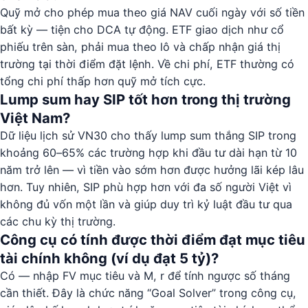
Quỹ mở cho phép mua theo giá NAV cuối ngày với số tiền
bất kỳ — tiện cho DCA tự động. ETF giao dịch như cổ
phiếu trên sàn, phải mua theo lô và chấp nhận giá thị
trường tại thời điểm đặt lệnh. Về chi phí, ETF thường có
tổng chi phí thấp hơn quỹ mở tích cực.
Lump sum hay SIP tốt hơn trong thị trường
Việt Nam?
Dữ liệu lịch sử VN30 cho thấy lump sum thắng SIP trong
khoảng 60–65% các trường hợp khi đầu tư dài hạn từ 10
năm trở lên — vì tiền vào sớm hơn được hưởng lãi kép lâu
hơn. Tuy nhiên, SIP phù hợp hơn với đa số người Việt vì
không đủ vốn một lần và giúp duy trì kỷ luật đầu tư qua
các chu kỳ thị trường.
Công cụ có tính được thời điểm đạt mục tiêu
tài chính không (ví dụ đạt 5 tỷ)?
Có — nhập FV mục tiêu và M, r để tính ngược số tháng
cần thiết. Đây là chức năng “Goal Solver” trong công cụ,