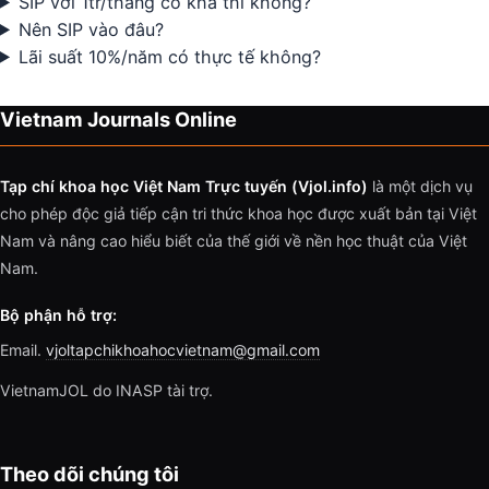
SIP với 1tr/tháng có khả thi không?
Nên SIP vào đâu?
Lãi suất 10%/năm có thực tế không?
Vietnam Journals Online
Tạp chí khoa học Việt Nam Trực tuyến (Vjol.info)
là một dịch vụ
cho phép độc giả tiếp cận tri thức khoa học được xuất bản tại Việt
Nam và nâng cao hiểu biết của thế giới về nền học thuật của Việt
Nam.
Bộ phận hỗ trợ:
Email.
vjoltapchikhoahocvietnam@gmail.com
VietnamJOL do INASP tài trợ.
Theo dõi chúng tôi