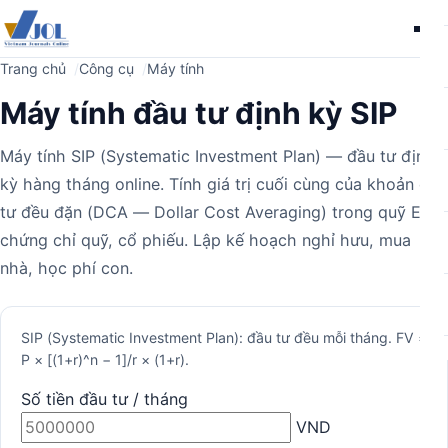
Me
Trang chủ
Công cụ
Máy tính
Máy tính đầu tư định kỳ SIP
Máy tính SIP (Systematic Investment Plan) — đầu tư định
kỳ hàng tháng online. Tính giá trị cuối cùng của khoản đầu
tư đều đặn (DCA — Dollar Cost Averaging) trong quỹ ETF,
chứng chỉ quỹ, cổ phiếu. Lập kế hoạch nghỉ hưu, mua
nhà, học phí con.
Máy
SIP (Systematic Investment Plan): đầu tư đều mỗi tháng. FV =
P × [(1+r)^n − 1]/r × (1+r).
tính
Số tiền đầu tư / tháng
VND