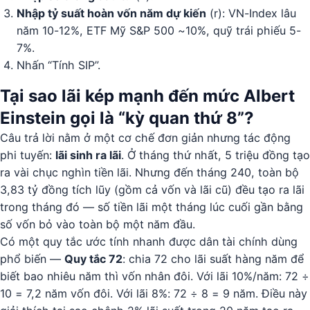
Nhập tỷ suất hoàn vốn năm dự kiến
(r): VN-Index lâu
năm 10-12%, ETF Mỹ S&P 500 ~10%, quỹ trái phiếu 5-
7%.
Nhấn “Tính SIP”.
Tại sao lãi kép mạnh đến mức Albert
Einstein gọi là “kỳ quan thứ 8”?
Câu trả lời nằm ở một cơ chế đơn giản nhưng tác động
phi tuyến:
lãi sinh ra lãi
. Ở tháng thứ nhất, 5 triệu đồng tạo
ra vài chục nghìn tiền lãi. Nhưng đến tháng 240, toàn bộ
3,83 tỷ đồng tích lũy (gồm cả vốn và lãi cũ) đều tạo ra lãi
trong tháng đó — số tiền lãi một tháng lúc cuối gần bằng
số vốn bỏ vào toàn bộ một năm đầu.
Có một quy tắc ước tính nhanh được dân tài chính dùng
phổ biến —
Quy tắc 72
: chia 72 cho lãi suất hàng năm để
biết bao nhiêu năm thì vốn nhân đôi. Với lãi 10%/năm: 72 ÷
10 = 7,2 năm vốn đôi. Với lãi 8%: 72 ÷ 8 = 9 năm. Điều này