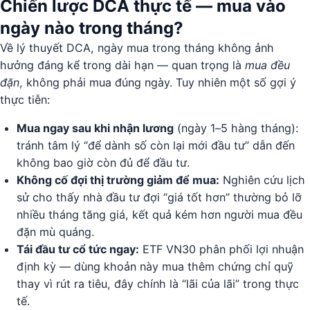
Chiến lược DCA thực tế — mua vào
ngày nào trong tháng?
Về lý thuyết DCA, ngày mua trong tháng không ảnh
hưởng đáng kể trong dài hạn — quan trọng là
mua đều
đặn
, không phải mua đúng ngày. Tuy nhiên một số gợi ý
thực tiễn:
Mua ngay sau khi nhận lương
(ngày 1–5 hàng tháng):
tránh tâm lý “để dành số còn lại mới đầu tư” dẫn đến
không bao giờ còn đủ để đầu tư.
Không cố đợi thị trường giảm để mua:
Nghiên cứu lịch
sử cho thấy nhà đầu tư đợi “giá tốt hơn” thường bỏ lỡ
nhiều tháng tăng giá, kết quả kém hơn người mua đều
đặn mù quáng.
Tái đầu tư cổ tức ngay:
ETF VN30 phân phối lợi nhuận
định kỳ — dùng khoản này mua thêm chứng chỉ quỹ
thay vì rút ra tiêu, đây chính là “lãi của lãi” trong thực
tế.