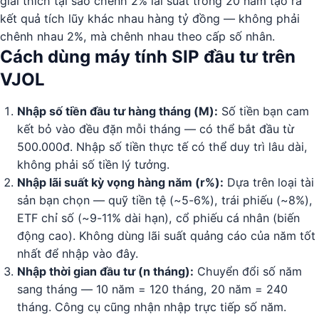
giải thích tại sao chênh 2% lãi suất trong 20 năm tạo ra
kết quả tích lũy khác nhau hàng tỷ đồng — không phải
chênh nhau 2%, mà chênh nhau theo cấp số nhân.
Cách dùng máy tính SIP đầu tư trên
VJOL
Nhập số tiền đầu tư hàng tháng (M):
Số tiền bạn cam
kết bỏ vào đều đặn mỗi tháng — có thể bắt đầu từ
500.000đ. Nhập số tiền thực tế có thể duy trì lâu dài,
không phải số tiền lý tưởng.
Nhập lãi suất kỳ vọng hàng năm (r%):
Dựa trên loại tài
sản bạn chọn — quỹ tiền tệ (~5-6%), trái phiếu (~8%),
ETF chỉ số (~9-11% dài hạn), cổ phiếu cá nhân (biến
động cao). Không dùng lãi suất quảng cáo của năm tốt
nhất để nhập vào đây.
Nhập thời gian đầu tư (n tháng):
Chuyển đổi số năm
sang tháng — 10 năm = 120 tháng, 20 năm = 240
tháng. Công cụ cũng nhận nhập trực tiếp số năm.