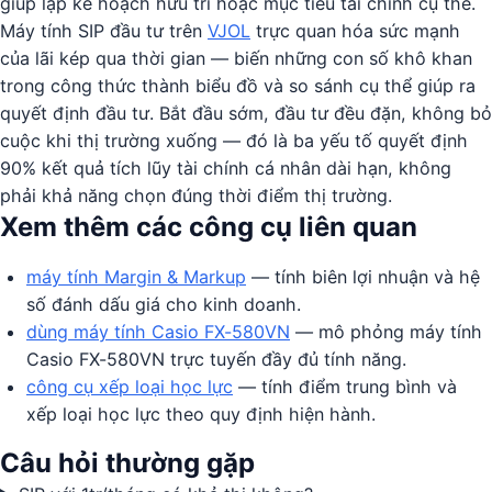
giúp lập kế hoạch hưu trí hoặc mục tiêu tài chính cụ thể.
Máy tính SIP đầu tư trên
VJOL
trực quan hóa sức mạnh
của lãi kép qua thời gian — biến những con số khô khan
trong công thức thành biểu đồ và so sánh cụ thể giúp ra
quyết định đầu tư. Bắt đầu sớm, đầu tư đều đặn, không bỏ
cuộc khi thị trường xuống — đó là ba yếu tố quyết định
90% kết quả tích lũy tài chính cá nhân dài hạn, không
phải khả năng chọn đúng thời điểm thị trường.
Xem thêm các công cụ liên quan
máy tính Margin & Markup
— tính biên lợi nhuận và hệ
số đánh dấu giá cho kinh doanh.
dùng máy tính Casio FX-580VN
— mô phỏng máy tính
Casio FX-580VN trực tuyến đầy đủ tính năng.
công cụ xếp loại học lực
— tính điểm trung bình và
xếp loại học lực theo quy định hiện hành.
Câu hỏi thường gặp