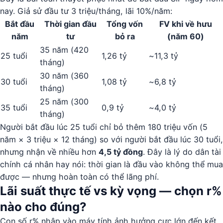
nay. Giả sử đầu tư 3 triệu/tháng, lãi 10%/năm:
Bắt đầu
Thời gian đầu
Tổng vốn
FV khi về hưu
năm
tư
bỏ ra
(năm 60)
35 năm (420
25 tuổi
1,26 tỷ
~11,3 tỷ
tháng)
30 năm (360
30 tuổi
1,08 tỷ
~6,8 tỷ
tháng)
25 năm (300
35 tuổi
0,9 tỷ
~4,0 tỷ
tháng)
Người bắt đầu lúc 25 tuổi chỉ bỏ thêm 180 triệu vốn (5
năm × 3 triệu × 12 tháng) so với người bắt đầu lúc 30 tuổi,
nhưng nhận về nhiều hơn
4,5 tỷ đồng
. Đây là lý do dân tài
chính cá nhân hay nói: thời gian là đầu vào không thể mua
được — nhưng hoàn toàn có thể lãng phí.
Lãi suất thực tế vs kỳ vọng — chọn r%
nào cho đúng?
Con số r% nhập vào máy tính ảnh hưởng cực lớn đến kết