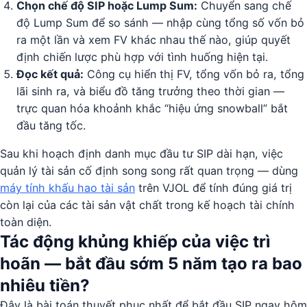
Chọn chế độ SIP hoặc Lump Sum:
Chuyển sang chế
độ Lump Sum để so sánh — nhập cùng tổng số vốn bỏ
ra một lần và xem FV khác nhau thế nào, giúp quyết
định chiến lược phù hợp với tình huống hiện tại.
Đọc kết quả:
Công cụ hiển thị FV, tổng vốn bỏ ra, tổng
lãi sinh ra, và biểu đồ tăng trưởng theo thời gian —
trực quan hóa khoảnh khắc “hiệu ứng snowball” bắt
đầu tăng tốc.
Sau khi hoạch định danh mục đầu tư SIP dài hạn, việc
quản lý tài sản cố định song song rất quan trọng — dùng
máy tính khấu hao tài sản
trên VJOL để tính đúng giá trị
còn lại của các tài sản vật chất trong kế hoạch tài chính
toàn diện.
Tác động khủng khiếp của việc trì
hoãn — bắt đầu sớm 5 năm tạo ra bao
nhiêu tiền?
Đây là bài toán thuyết phục nhất để bắt đầu SIP ngay hôm