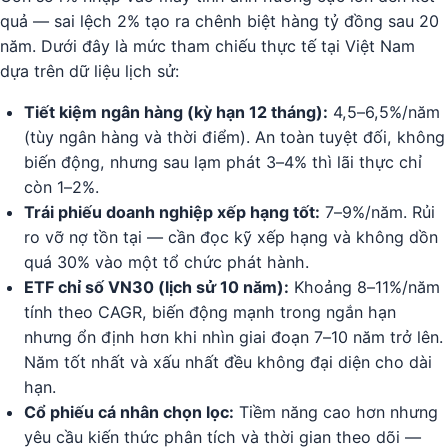
quả — sai lệch 2% tạo ra chênh biệt hàng tỷ đồng sau 20
năm. Dưới đây là mức tham chiếu thực tế tại Việt Nam
dựa trên dữ liệu lịch sử:
Tiết kiệm ngân hàng (kỳ hạn 12 tháng):
4,5–6,5%/năm
(tùy ngân hàng và thời điểm). An toàn tuyệt đối, không
biến động, nhưng sau lạm phát 3–4% thì lãi thực chỉ
còn 1–2%.
Trái phiếu doanh nghiệp xếp hạng tốt:
7–9%/năm. Rủi
ro vỡ nợ tồn tại — cần đọc kỹ xếp hạng và không dồn
quá 30% vào một tổ chức phát hành.
ETF chỉ số VN30 (lịch sử 10 năm):
Khoảng 8–11%/năm
tính theo CAGR, biến động mạnh trong ngắn hạn
nhưng ổn định hơn khi nhìn giai đoạn 7–10 năm trở lên.
Năm tốt nhất và xấu nhất đều không đại diện cho dài
hạn.
Cổ phiếu cá nhân chọn lọc:
Tiềm năng cao hơn nhưng
yêu cầu kiến thức phân tích và thời gian theo dõi —