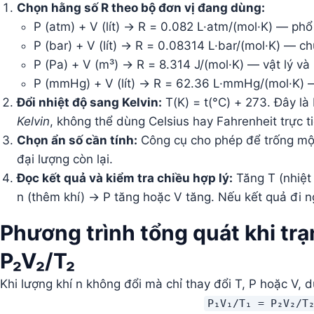
Chọn hằng số R theo bộ đơn vị đang dùng:
P (atm) + V (lít) → R = 0.082 L·atm/(mol·K) — ph
P (bar) + V (lít) → R = 0.08314 L·bar/(mol·K) — c
P (Pa) + V (m³) → R = 8.314 J/(mol·K) — vật lý và 
P (mmHg) + V (lít) → R = 62.36 L·mmHg/(mol·K) 
Đổi nhiệt độ sang Kelvin:
T(K) = t(°C) + 273. Đây l
Kelvin
, không thể dùng Celsius hay Fahrenheit trực ti
Chọn ẩn số cần tính:
Công cụ cho phép để trống một 
đại lượng còn lại.
Đọc kết quả và kiểm tra chiều hợp lý:
Tăng T (nhiệt 
n (thêm khí) → P tăng hoặc V tăng. Nếu kết quả đi n
Phương trình tổng quát khi trạn
P₂V₂/T₂
Khi lượng khí n không đổi mà chỉ thay đổi T, P hoặc V, 
P₁V₁/T₁ = P₂V₂/T