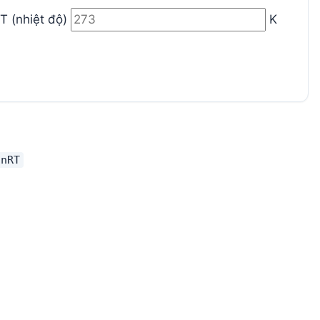
T (nhiệt độ)
K
 nRT