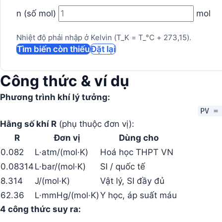
n (số mol)
mol
Nhiệt độ phải nhập ở Kelvin (T_K = T_°C + 273,15).
Tìm biến còn thiếu
Đặt lại
Công thức & ví dụ
Phương trình khí lý tưởng:
PV =
Hằng số khí R
(phụ thuộc đơn vị):
R
Đơn vị
Dùng cho
0.082
L·atm/(mol·K)
Hoá học THPT VN
0.08314
L·bar/(mol·K)
SI / quốc tế
8.314
J/(mol·K)
Vật lý, SI đầy đủ
62.36
L·mmHg/(mol·K)
Y học, áp suất máu
4 công thức suy ra: