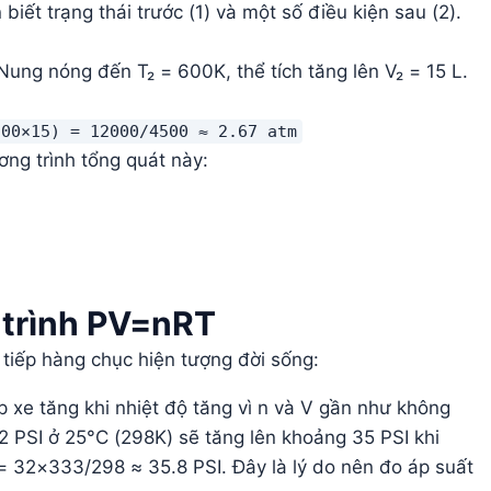
iết trạng thái trước (1) và một số điều kiện sau (2).
. Nung nóng đến T₂ = 600K, thể tích tăng lên V₂ = 15 L.
300×15) = 12000/4500 ≈ 2.67 atm
ơng trình tổng quát này:
 trình PV=nRT
 tiếp hàng chục hiện tượng đời sống:
p xe tăng khi nhiệt độ tăng vì n và V gần như không
32 PSI ở 25°C (298K) sẽ tăng lên khoảng 35 PSI khi
= 32×333/298 ≈ 35.8 PSI. Đây là lý do nên đo áp suất