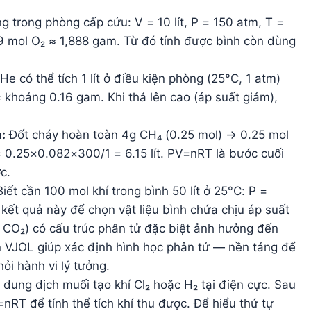
g trong phòng cấp cứu: V = 10 lít, P = 150 atm, T =
9 mol O₂ ≈ 1,888 gam. Từ đó tính được bình còn dùng
 có thể tích 1 lít ở điều kiện phòng (25°C, 1 atm)
khoảng 0.16 gam. Khi thả lên cao (áp suất giảm),
:
Đốt cháy hoàn toàn 4g CH₄ (0.25 mol) → 0.25 mol
= 0.25×0.082×300/1 = 6.15 lít. PV=nRT là bước cuối
c.
iết cần 100 mol khí trong bình 50 lít ở 25°C: P =
ết quả này để chọn vật liệu bình chứa chịu áp suất
, CO₂) có cấu trúc phân tử đặc biệt ảnh hưởng đến
 VJOL giúp xác định hình học phân tử — nền tảng để
ỏi hành vi lý tưởng.
dung dịch muối tạo khí Cl₂ hoặc H₂ tại điện cực. Sau
V=nRT để tính thể tích khí thu được. Để hiểu thứ tự