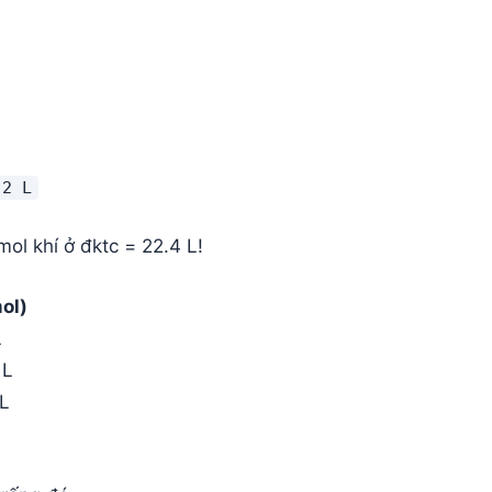
.2 L
mol khí ở đktc = 22.4 L!
mol)
L
 L
 L