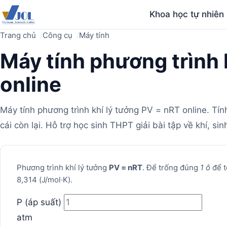
Khoa học tự nhiên
Trang chủ
Công cụ
Máy tính
Máy tính phương trình 
online
Máy tính phương trình khí lý tưởng PV = nRT online. Tính 
cái còn lại. Hỗ trợ học sinh THPT giải bài tập về khí, si
Máy
Phương trình khí lý tưởng
PV = nRT
. Để trống đúng
1 ô
để t
8,314 (J/mol·K).
tính
P (áp suất)
atm