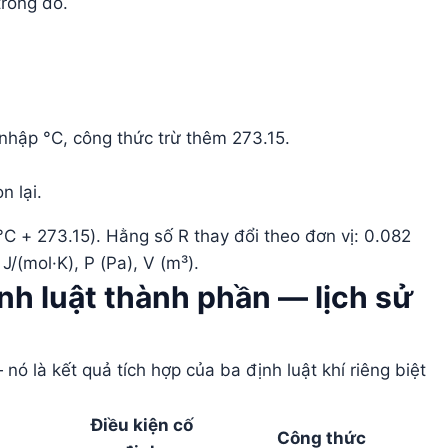
trống đó.
nhập °C, công thức trừ thêm 273.15.
n lại.
C + 273.15). Hằng số R thay đổi theo đơn vị: 0.082
J/(mol·K), P (Pa), V (m³).
nh luật thành phần — lịch sử
ó là kết quả tích hợp của ba định luật khí riêng biệt
Điều kiện cố
Công thức