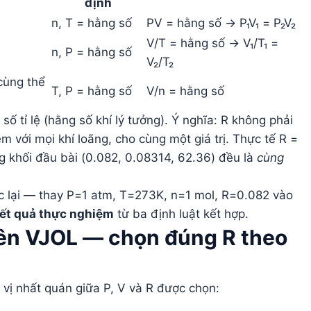
định
n, T = hằng số
PV = hằng số → P₁V₁ = P₂V₂
V/T = hằng số → V₁/T₁ =
n, P = hằng số
V₂/T₂
cùng thể
T, P = hằng số
V/n = hằng số
ố tỉ lệ (hằng số khí lý tưởng). Ý nghĩa: R không phải
m với mọi khí loãng, cho cùng một giá trị. Thực tế R =
ảng khối đầu bài (0.082, 0.08314, 62.36) đều là
cùng
ợc lại — thay P=1 atm, T=273K, n=1 mol, R=0.082 vào
ết quả thực nghiệm
từ ba định luật kết hợp.
ên VJOL — chọn đúng R theo
vị nhất quán giữa P, V và R được chọn: