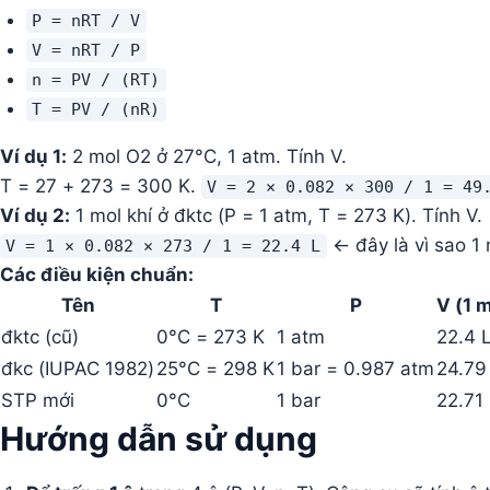
P = nRT / V
V = nRT / P
n = PV / (RT)
T = PV / (nR)
Ví dụ 1:
2 mol O2 ở 27°C, 1 atm. Tính V.
T = 27 + 273 = 300 K.
V = 2 × 0.082 × 300 / 1 = 49
Ví dụ 2:
1 mol khí ở đktc (P = 1 atm, T = 273 K). Tính V.
← đây là vì sao 1 
V = 1 × 0.082 × 273 / 1 = 22.4 L
Các điều kiện chuẩn:
Tên
T
P
V (1 
đktc (cũ)
0°C = 273 K
1 atm
22.4 
đkc (IUPAC 1982)
25°C = 298 K
1 bar = 0.987 atm
24.79
STP mới
0°C
1 bar
22.71
Hướng dẫn sử dụng