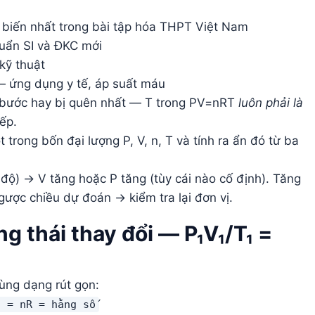
ổ biến nhất trong bài tập hóa THPT Việt Nam
huẩn SI và ĐKC mới
kỹ thuật
— ứng dụng y tế, áp suất máu
à bước hay bị quên nhất — T trong PV=nRT
luôn phải là
ếp.
trong bốn đại lượng P, V, n, T và tính ra ẩn đó từ ba
độ) → V tăng hoặc P tăng (tùy cái nào cố định). Tăng
gược chiều dự đoán → kiểm tra lại đơn vị.
g thái thay đổi — P₁V₁/T₁ =
dùng dạng rút gọn:
₂ = nR = hằng số