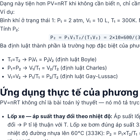
Dạng này tiện hơn PV=nRT khi không cần biết n, chỉ cần b
Ví dụ:
Bình khí ở trạng thái 1: P₁ = 2 atm, V₁ = 10 L, T₁ = 300K
Tính P₂:
P₂ = P₁V₁T₂/(T₁V₂) = 2×10×600/(
Ba định luật thành phần là trường hợp đặc biệt của phư
T₁=T₂ → P₁V₁ = P₂V₂ (định luật Boyle)
P₁=P₂ → V₁/T₁ = V₂/T₂ (định luật Charles)
V₁=V₂ → P₁/T₁ = P₂/T₂ (định luật Gay-Lussac)
Ứng dụng thực tế của phương
PV=nRT không chỉ là bài toán lý thuyết — nó mô tả trực
Lốp xe — áp suất thay đổi theo nhiệt độ:
Áp suất lố
đổi → P tỉ lệ thuận với T. Lốp xe bơm đúng áp suất 
nhiệt độ đường nhựa lên 60°C (333K): P₂ = P₁×T₂/T₁ 