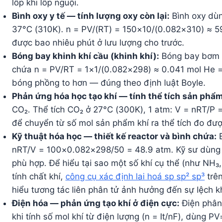
lốp khi lốp nguội.
Bình oxy y tế — tính lượng oxy còn lại:
Bình oxy dùn
37°C (310K). n = PV/(RT) = 150×10/(0.082×310) ≈ 5
được bao nhiêu phút ở lưu lượng cho trước.
Bóng bay khinh khí cầu (khinh khí):
Bóng bay bơm He
chứa n = PV/RT = 1×1/(0.082×298) ≈ 0.041 mol He = 
bóng phồng to hơn — đúng theo định luật Boyle.
Phản ứng hóa học tạo khí — tính thể tích sản phẩm
CO₂. Thể tích CO₂ ở 27°C (300K), 1 atm: V = nRT/P 
để chuyển từ số mol sản phẩm khí ra thể tích đo đượ
Kỹ thuật hóa học — thiết kế reactor và bình chứa:
B
nRT/V = 100×0.082×298/50 = 48.9 atm. Kỹ sư dùng k
phù hợp. Để hiểu tại sao một số khí cụ thể (như NH₃
tính chất khí,
công cụ xác định lai hoá sp sp² sp³
trên
hiểu tương tác liên phân tử ảnh hưởng đến sự lệch kh
Điện hóa — phản ứng tạo khí ở điện cực:
Điện phân 
khi tính số mol khí từ điện lượng (n = It/nF), dùng P