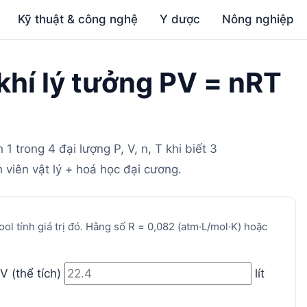
Kỹ thuật & công nghệ
Y dược
Nông nghiệp
khí lý tưởng PV = nRT
1 trong 4 đại lượng P, V, n, T khi biết 3
nh viên vật lý + hoá học đại cương.
ool tính giá trị đó. Hằng số R = 0,082 (atm·L/mol·K) hoặc
V (thể tích)
lít