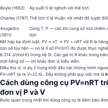
Boyle (1662)
Áp suất tỉ lệ nghịch với thể tích
Charles (1787)
Thể tích tỉ lệ thuận với nhiệt độ tuyệt đối
Avogadro
Cùng T, P — các khí cùng số mol chiếm 
(1811)
tích
Kết hợp ba định luật: PV ∝ nT → PV = nRT với R là hằng s
con số tùy tiện — nó là tỉ số PV/(nT) đo được thực nghiệ
8.314 J/(mol·K) trong hệ SI. Các giá trị R khác trong b
một hằng số
— chỉ khác đơn vị biểu diễn.
Điều thú vị: ví dụ 2 trong khối đầu bài chứng minh ngư
PV=nRT ta ra V=22.4L. Đây không phải quy ước mà là
k
Cách dùng công cụ PV=nRT tr
đơn vị P và V
Bước quan trọng nhất khi dùng công cụ là đảm bảo đơn 