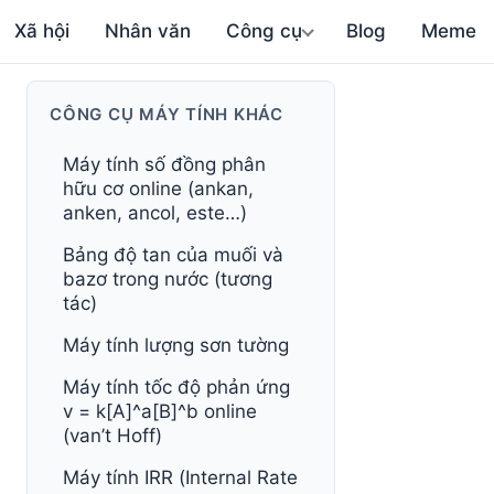
Xã hội
Nhân văn
Công cụ
Blog
Meme
CÔNG CỤ MÁY TÍNH KHÁC
Máy tính số đồng phân
hữu cơ online (ankan,
anken, ancol, este…)
Bảng độ tan của muối và
bazơ trong nước (tương
tác)
Máy tính lượng sơn tường
Máy tính tốc độ phản ứng
v = k[A]^a[B]^b online
(van’t Hoff)
Máy tính IRR (Internal Rate