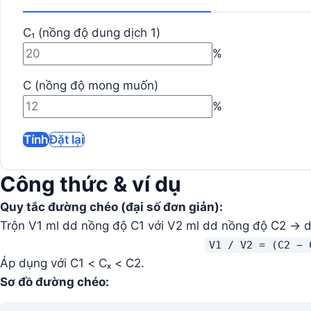
C₁ (nồng độ dung dịch 1)
%
C (nồng độ mong muốn)
%
Tính
Đặt lại
Công thức & ví dụ
Quy tắc đường chéo (đại số đơn giản):
Trộn V1 ml dd nồng độ C1 với V2 ml dd nồng độ C2 → d
V1 / V2 = (C2 − 
Áp dụng với C1 < Cₓ < C2.
Sơ đồ đường chéo: