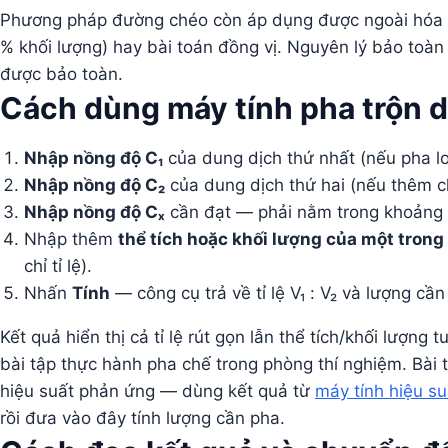
Phương pháp đường chéo còn áp dụng được ngoài hóa họ
% khối lượng) hay bài toán đồng vị. Nguyên lý bảo toàn “
được bảo toàn.
Cách dùng máy tính pha trộn d
Nhập nồng độ C₁
của dung dịch thứ nhất (nếu pha l
Nhập nồng độ C₂
của dung dịch thứ hai (nếu thêm c
Nhập nồng độ Cₓ
cần đạt — phải nằm trong khoảng C
Nhập thêm
thể tích hoặc khối lượng của một trong
chỉ tỉ lệ).
Nhấn
Tính
— công cụ trả về tỉ lệ V₁ : V₂ và lượng cần
Kết quả hiển thị cả tỉ lệ rút gọn lẫn thể tích/khối lượng t
bài tập thực hành pha chế trong phòng thí nghiệm. Bài 
hiệu suất phản ứng — dùng kết quả từ
máy tính hiệu s
rồi đưa vào đây tính lượng cần pha.