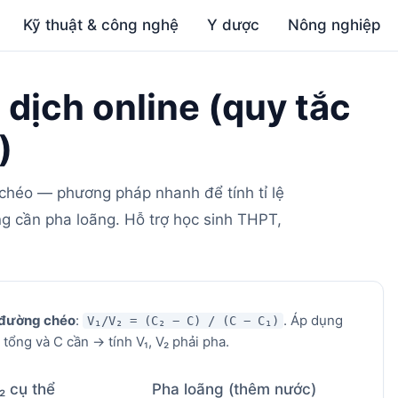
Kỹ thuật & công nghệ
Y dược
Nông nghiệp
 dịch online (quy tắc
)
 chéo — phương pháp nhanh để tính tỉ lệ
ng cần pha loãng. Hỗ trợ học sinh THPT,
 đường chéo
:
. Áp dụng
V₁/V₂ = (C₂ − C) / (C − C₁)
tổng và C cần → tính V₁, V₂ phải pha.
₂ cụ thể
Pha loãng (thêm nước)