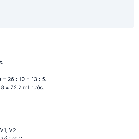
%.
= 26 : 10 = 13 : 5.
18 ≈ 72.2 ml nước.
 V1, V2
để đạt Cₓ