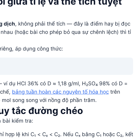
giữa tỉ lệ và thể tích tuyệt
g dịch
, không phải thể tích — đây là điểm hay bị đọc
g nhau (hoặc bài cho phép bỏ qua sự chênh lệch) thì tỉ
g riêng, áp dụng công thức:
 — ví dụ HCl 36% có D ≈ 1,18 g/ml, H₂SO₄ 98% có D =
 chế,
bảng tuần hoàn các nguyên tố hóa học
trên
ộ mol song song với nồng độ phần trăm.
quy tắc đường chéo
 bài kiểm tra:
 hợp lệ khi C₁ < Cₓ < C₂. Nếu Cₓ bằng C₁ hoặc C₂, kết