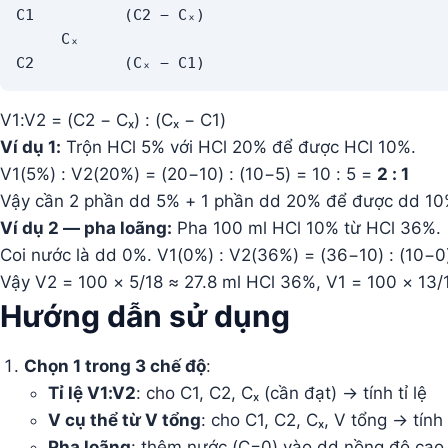
C1          (C2 − Cₓ)

     Cₓ

C2          (Cₓ − C1)
V1:V2 = (C2 − Cₓ) : (Cₓ − C1)
Ví dụ 1:
Trộn HCl 5% với HCl 20% để được HCl 10%.
V1(5%) : V2(20%) = (20−10) : (10−5) = 10 : 5 =
2 : 1
Vậy cần 2 phần dd 5% + 1 phần dd 20% để được dd 10
Ví dụ 2 — pha loãng:
Pha 100 ml HCl 10% từ HCl 36%.
Coi nước là dd 0%. V1(0%) : V2(36%) = (36−10) : (10−0) 
Vậy V2 = 100 × 5/18 ≈ 27.8 ml HCl 36%, V1 = 100 × 13/
Hướng dẫn sử dụng
Chọn 1 trong 3 chế độ
:
Tỉ lệ V1:V2
: cho C1, C2, Cₓ (cần đạt) → tính tỉ lệ
V cụ thể từ V tổng
: cho C1, C2, Cₓ, V tổng → tính
Pha loãng
: thêm nước (C=0) vào dd nồng độ cao 