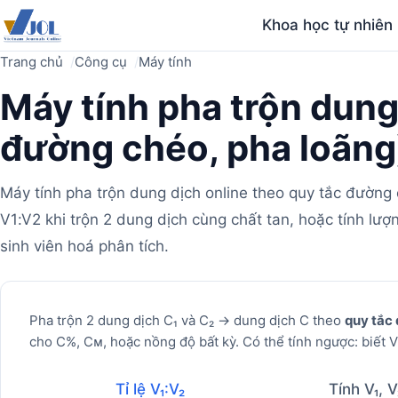
Khoa học tự nhiên
Trang chủ
Công cụ
Máy tính
Máy tính pha trộn dung
đường chéo, pha loãng
Máy tính pha trộn dung dịch online theo quy tắc đường
V1:V2 khi trộn 2 dung dịch cùng chất tan, hoặc tính lượ
sinh viên hoá phân tích.
Máy
Pha trộn 2 dung dịch C₁ và C₂ → dung dịch C theo
quy tắc
cho C%, Cᴍ, hoặc nồng độ bất kỳ. Có thể tính ngược: biết V 
tính
Tỉ lệ V₁:V₂
Tính V₁, V