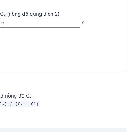
C₂ (nồng độ dung dịch 2)
%
d nồng độ Cₓ:
Cₓ) / (Cₓ − C1)