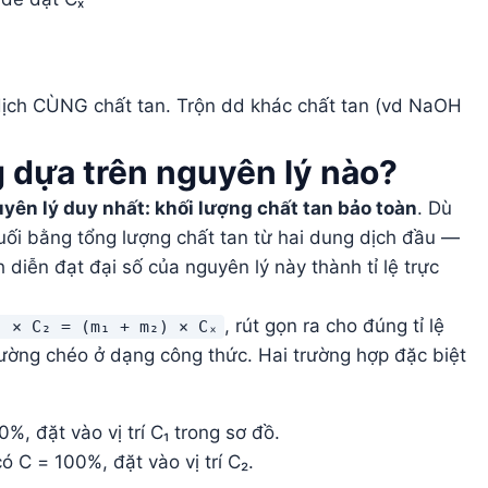
dịch CÙNG chất tan. Trộn dd khác chất tan (vd NaOH
 dựa trên nguyên lý nào?
yên lý duy nhất: khối lượng chất tan bảo toàn
. Dù
uối bằng tổng lượng chất tan từ hai dung dịch đầu —
diễn đạt đại số của nguyên lý này thành tỉ lệ trực
, rút gọn ra cho đúng tỉ lệ
₂ × C₂ = (m₁ + m₂) × Cₓ
ường chéo ở dạng công thức. Hai trường hợp đặc biệt
%, đặt vào vị trí C₁ trong sơ đồ.
 C = 100%, đặt vào vị trí C₂.