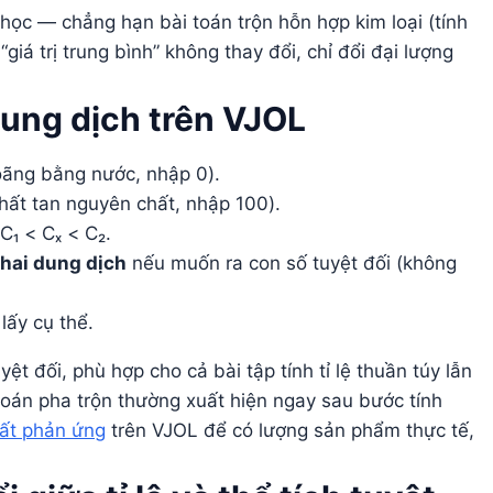
c — chẳng hạn bài toán trộn hỗn hợp kim loại (tính
giá trị trung bình” không thay đổi, chỉ đổi đại lượng
ung dịch trên VJOL
oãng bằng nước, nhập 0).
hất tan nguyên chất, nhập 100).
₁ < Cₓ < C₂.
 hai dung dịch
nếu muốn ra con số tuyệt đối (không
 lấy cụ thể.
uyệt đối, phù hợp cho cả bài tập tính tỉ lệ thuần túy lẫn
toán pha trộn thường xuất hiện ngay sau bước tính
uất phản ứng
trên VJOL để có lượng sản phẩm thực tế,