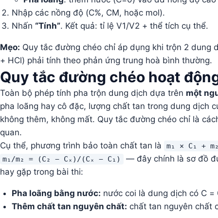
Nhập các nồng độ (C%, CM, hoặc mol).
Nhấn
“Tính”
. Kết quả: tỉ lệ V1/V2 + thể tích cụ thể.
Mẹo:
Quy tắc đường chéo chỉ áp dụng khi trộn 2 dung 
+ HCl) phải tính theo phản ứng trung hoà bình thường.
Quy tắc đường chéo hoạt động
Toàn bộ phép tính pha trộn dung dịch dựa trên
một ngu
pha loãng hay cô đặc, lượng chất tan trong dung dịch c
không thêm, không mất. Quy tắc đường chéo chỉ là cách 
quan.
Cụ thể, phương trình bảo toàn chất tan là
m₁ × C₁ + m
— đây chính là sơ đồ đ
m₁/m₂ = (C₂ − Cₓ)/(Cₓ − C₁)
hay gặp trong bài thi:
Pha loãng bằng nước:
nước coi là dung dịch có C = 0
Thêm chất tan nguyên chất:
chất tan nguyên chất có