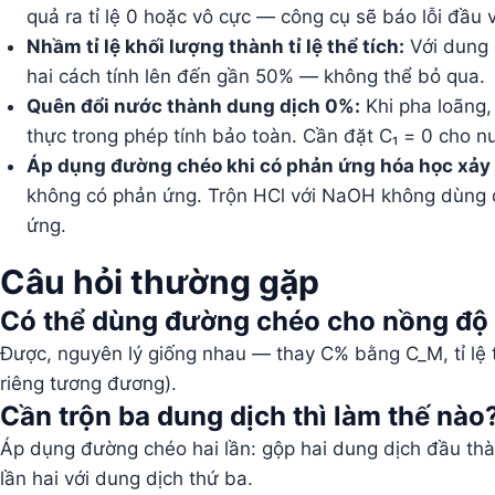
quả ra tỉ lệ 0 hoặc vô cực — công cụ sẽ báo lỗi đầu 
Nhầm tỉ lệ khối lượng thành tỉ lệ thể tích:
Với dung 
hai cách tính lên đến gần 50% — không thể bỏ qua.
Quên đổi nước thành dung dịch 0%:
Khi pha loãng,
thực trong phép tính bảo toàn. Cần đặt C₁ = 0 cho n
Áp dụng đường chéo khi có phản ứng hóa học xảy 
không có phản ứng. Trộn HCl với NaOH không dùng 
ứng.
Câu hỏi thường gặp
Có thể dùng đường chéo cho nồng độ 
Được, nguyên lý giống nhau — thay C% bằng C_M, tỉ lệ th
riêng tương đương).
Cần trộn ba dung dịch thì làm thế nào
Áp dụng đường chéo hai lần: gộp hai dung dịch đầu thà
lần hai với dung dịch thứ ba.