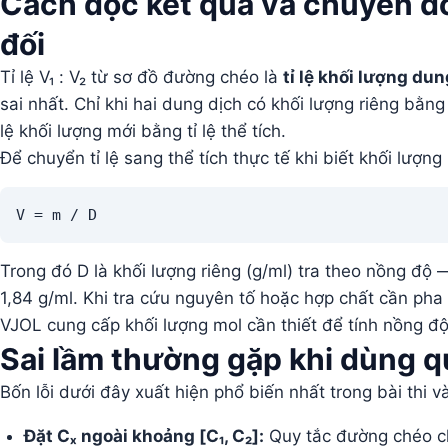
Cách đọc kết quả và chuyển đổi 
đối
Tỉ lệ V₁ : V₂ từ sơ đồ đường chéo là
tỉ lệ khối lượng dun
sai nhất. Chỉ khi hai dung dịch có khối lượng riêng bằn
lệ khối lượng mới bằng tỉ lệ thể tích.
Để chuyển tỉ lệ sang thể tích thực tế khi biết khối lượn
V = m / D
Trong đó D là khối lượng riêng (g/ml) tra theo nồng độ
1,84 g/ml. Khi tra cứu nguyên tố hoặc hợp chất cần pha
VJOL cung cấp khối lượng mol cần thiết để tính nồng đ
Sai lầm thường gặp khi dùng 
Bốn lỗi dưới đây xuất hiện phổ biến nhất trong bài thi và
Đặt Cₓ ngoài khoảng [C₁, C₂]:
Quy tắc đường chéo chỉ