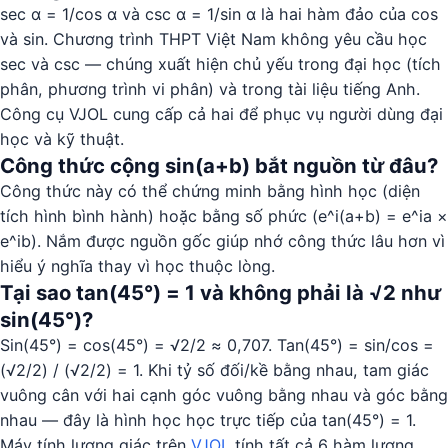
sec α = 1/cos α và csc α = 1/sin α là hai hàm đảo của cos
và sin. Chương trình THPT Việt Nam không yêu cầu học
sec và csc — chúng xuất hiện chủ yếu trong đại học (tích
phân, phương trình vi phân) và trong tài liệu tiếng Anh.
Công cụ VJOL cung cấp cả hai để phục vụ người dùng đại
học và kỹ thuật.
Công thức cộng sin(a+b) bắt nguồn từ đâu?
Công thức này có thể chứng minh bằng hình học (diện
tích hình bình hành) hoặc bằng số phức (e^i(a+b) = e^ia ×
e^ib). Nắm được nguồn gốc giúp nhớ công thức lâu hơn vì
hiểu ý nghĩa thay vì học thuộc lòng.
Tại sao tan(45°) = 1 và không phải là √2 như
sin(45°)?
Sin(45°) = cos(45°) = √2/2 ≈ 0,707. Tan(45°) = sin/cos =
(√2/2) / (√2/2) = 1. Khi tỷ số đối/kề bằng nhau, tam giác
vuông cân với hai cạnh góc vuông bằng nhau và góc bằng
nhau — đây là hình học học trực tiếp của tan(45°) = 1.
Máy tính lượng giác trên
VJOL
tính tất cả 6 hàm lượng