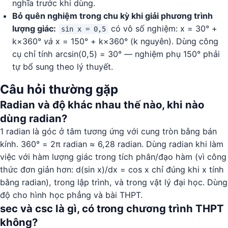
nghĩa trước khi dùng.
Bỏ quên nghiệm trong chu kỳ khi giải phương trình
lượng giác:
có vô số nghiệm: x = 30° +
sin x = 0,5
k×360°
và
x = 150° + k×360° (k nguyên). Dùng công
cụ chỉ tính arcsin(0,5) = 30° — nghiệm phụ 150° phải
tự bổ sung theo lý thuyết.
Câu hỏi thường gặp
Radian và độ khác nhau thế nào, khi nào
dùng radian?
1 radian là góc ở tâm tương ứng với cung tròn bằng bán
kính. 360° = 2π radian ≈ 6,28 radian. Dùng radian khi làm
việc với hàm lượng giác trong tích phân/đạo hàm (vì công
thức đơn giản hơn: d(sin x)/dx = cos x chỉ đúng khi x tính
bằng radian), trong lập trình, và trong vật lý đại học. Dùng
độ cho hình học phẳng và bài THPT.
sec và csc là gì, có trong chương trình THPT
không?