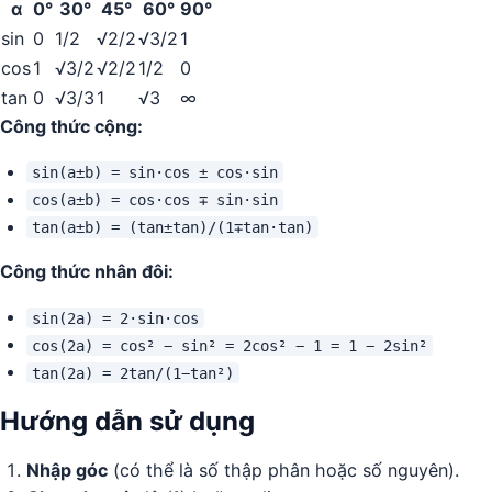
α
0°
30°
45°
60°
90°
sin
0
1/2
√2/2
√3/2
1
cos
1
√3/2
√2/2
1/2
0
tan
0
√3/3
1
√3
∞
Công thức cộng:
sin(a±b) = sin·cos ± cos·sin
cos(a±b) = cos·cos ∓ sin·sin
tan(a±b) = (tan±tan)/(1∓tan·tan)
Công thức nhân đôi:
sin(2a) = 2·sin·cos
cos(2a) = cos² − sin² = 2cos² − 1 = 1 − 2sin²
tan(2a) = 2tan/(1−tan²)
Hướng dẫn sử dụng
Nhập góc
(có thể là số thập phân hoặc số nguyên).