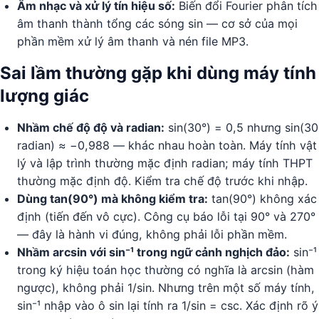
Âm nhạc và xử lý tín hiệu số:
Biến đổi Fourier phân tích
âm thanh thành tổng các sóng sin — cơ sở của mọi
phần mềm xử lý âm thanh và nén file MP3.
Sai lầm thường gặp khi dùng máy tính
lượng giác
Nhầm chế độ độ và radian:
sin(30°) = 0,5 nhưng sin(30
radian) ≈ −0,988 — khác nhau hoàn toàn. Máy tính vật
lý và lập trình thường mặc định radian; máy tính THPT
thường mặc định độ. Kiểm tra chế độ trước khi nhập.
Dùng tan(90°) mà không kiểm tra:
tan(90°) không xác
định (tiến đến vô cực). Công cụ báo lỗi tại 90° và 270°
— đây là hành vi đúng, không phải lỗi phần mềm.
Nhầm arcsin với sin⁻¹ trong ngữ cảnh nghịch đảo:
sin⁻¹
trong ký hiệu toán học thường có nghĩa là arcsin (hàm
ngược), không phải 1/sin. Nhưng trên một số máy tính,
sin⁻¹ nhập vào ô sin lại tính ra 1/sin = csc. Xác định rõ ý