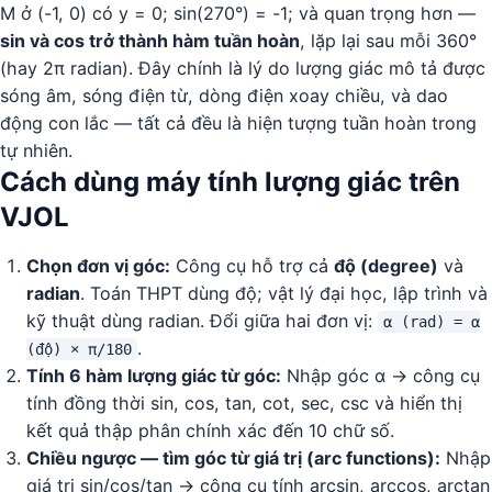
M ở (-1, 0) có y = 0; sin(270°) = -1; và quan trọng hơn —
sin và cos trở thành hàm tuần hoàn
, lặp lại sau mỗi 360°
(hay 2π radian). Đây chính là lý do lượng giác mô tả được
sóng âm, sóng điện từ, dòng điện xoay chiều, và dao
động con lắc — tất cả đều là hiện tượng tuần hoàn trong
tự nhiên.
Cách dùng máy tính lượng giác trên
VJOL
Chọn đơn vị góc:
Công cụ hỗ trợ cả
độ (degree)
và
radian
. Toán THPT dùng độ; vật lý đại học, lập trình và
kỹ thuật dùng radian. Đổi giữa hai đơn vị:
α (rad) = α
.
(độ) × π/180
Tính 6 hàm lượng giác từ góc:
Nhập góc α → công cụ
tính đồng thời sin, cos, tan, cot, sec, csc và hiển thị
kết quả thập phân chính xác đến 10 chữ số.
Chiều ngược — tìm góc từ giá trị (arc functions):
Nhập
giá trị sin/cos/tan → công cụ tính arcsin, arccos, arctan