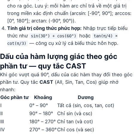
cho ra góc. Lưu ý: mỗi hàm arc chỉ trả về một giá trị
trong miền xác định chuẩn (arcsin: [-90°, 90°]; arccos:
[0°, 180°]; arctan: (-90°, 90°)).
Tính giá trị công thức phức hợp:
Nhập trực tiếp biểu
thức như
hoặc
sin(30°) + cos(60°)
tan(π/4) ×
— công cụ xử lý cả biểu thức hỗn hợp.
cot(π/3)
Dấu của hàm lượng giác theo góc
phần tư — quy tắc CAST
Khi góc vượt quá 90°, dấu của các hàm thay đổi theo góc
phần tư. Quy tắc
CAST
(All, Sin, Tan, Cos) giúp nhớ
nhanh:
Góc phần tư
Khoảng
Dương
I
0° – 90°
Tất cả (sin, cos, tan, cot)
II
90° – 180°
Chỉ sin (và csc)
III
180° – 270°
Chỉ tan (và cot)
IV
270° – 360°
Chỉ cos (và sec)