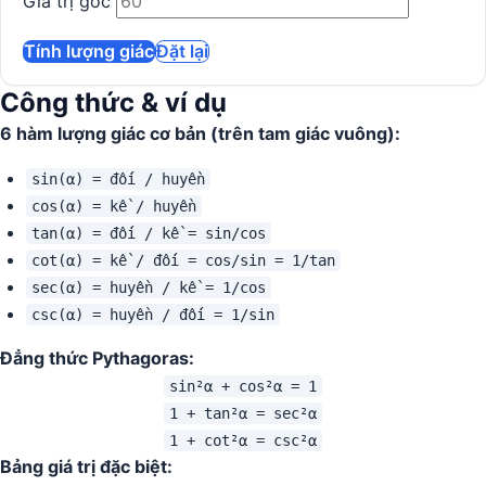
Giá trị góc
Tính lượng giác
Đặt lại
Công thức & ví dụ
6 hàm lượng giác cơ bản (trên tam giác vuông):
sin(α) = đối / huyền
cos(α) = kề / huyền
tan(α) = đối / kề = sin/cos
cot(α) = kề / đối = cos/sin = 1/tan
sec(α) = huyền / kề = 1/cos
csc(α) = huyền / đối = 1/sin
Đẳng thức Pythagoras:
sin²α + cos²α = 1
1 + tan²α = sec²α
1 + cot²α = csc²α
Bảng giá trị đặc biệt: