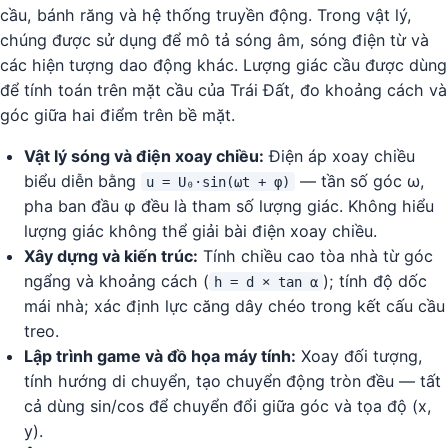
cầu, bánh răng và hệ thống truyền động. Trong vật lý,
chúng được sử dụng để mô tả sóng âm, sóng điện từ và
các hiện tượng dao động khác. Lượng giác cầu được dùng
để tính toán trên mặt cầu của Trái Đất, đo khoảng cách và
góc giữa hai điểm trên bề mặt.
Vật lý sóng và điện xoay chiều:
Điện áp xoay chiều
biểu diễn bằng
— tần số góc ω,
u = U₀·sin(ωt + φ)
pha ban đầu φ đều là tham số lượng giác. Không hiểu
lượng giác không thể giải bài điện xoay chiều.
Xây dựng và kiến trúc:
Tính chiều cao tòa nhà từ góc
ngẩng và khoảng cách (
); tính độ dốc
h = d × tan α
mái nhà; xác định lực căng dây chéo trong kết cấu cầu
treo.
Lập trình game và đồ họa máy tính:
Xoay đối tượng,
tính hướng di chuyển, tạo chuyển động tròn đều — tất
cả dùng sin/cos để chuyển đổi giữa góc và tọa độ (x,
y).