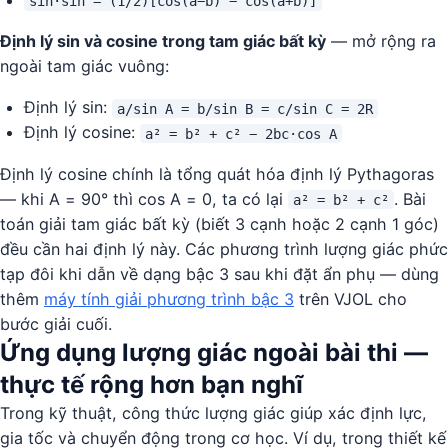
sin·sin = (1/2)[cos(a−b) − cos(a+b)]
Định lý sin và cosine trong tam giác bất kỳ
— mở rộng ra
ngoài tam giác vuông:
Định lý sin:
a/sin A = b/sin B = c/sin C = 2R
Định lý cosine:
a² = b² + c² − 2bc·cos A
Định lý cosine chính là tổng quát hóa định lý Pythagoras
— khi A = 90° thì cos A = 0, ta có lại
. Bài
a² = b² + c²
toán giải tam giác bất kỳ (biết 3 cạnh hoặc 2 cạnh 1 góc)
đều cần hai định lý này. Các phương trình lượng giác phức
tạp đôi khi dẫn về dạng bậc 3 sau khi đặt ẩn phụ — dùng
thêm
máy tính giải phương trình bậc 3
trên VJOL cho
bước giải cuối.
Ứng dụng lượng giác ngoài bài thi —
thực tế rộng hơn bạn nghĩ
Trong kỹ thuật, công thức lượng giác giúp xác định lực,
gia tốc và chuyển động trong cơ học. Ví dụ, trong thiết kế