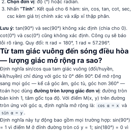
Chọn đơn vị
: độ (°) hoặc radian.
Nhấn
“Tính”
. Kết quả cho 6 hàm: sin, cos, tan, cot, sec,
csc kèm giá trị chính xác và xấp xỉ thập phân.
Lưu ý:
tan(90°) và sec(90°) không xác định (chia cho 0).
cot(0°) và csc(0°) cũng không xác định. Công cụ sẽ báo
lỗi rõ ràng. Quy đổi: π rad = 180°, 1 rad ≈ 57.296°.
Từ tam giác vuông đến sóng điều hòa
— lượng giác mở rộng ra sao?
Định nghĩa sin/cos qua tam giác vuông (đối/huyền,
kề/huyền) chỉ đúng với góc từ 0° đến 90°. Để mở rộng
sang mọi góc — kể cả góc âm, góc tù, góc hơn 360° —
toán học dùng
đường tròn lượng giác đơn vị
: đường tròn
bán kính 1, tâm gốc tọa độ. Với điểm M(x, y) trên đường
tròn ứng với góc α, định nghĩa mở rộng là:
và
cos α = x
.
sin α = y
Định nghĩa này tự động bao gồm mọi trường hợp: sin(90°)
= 1 vì điểm M ở đỉnh đường tròn có y = 1; sin(180°) = 0 vì