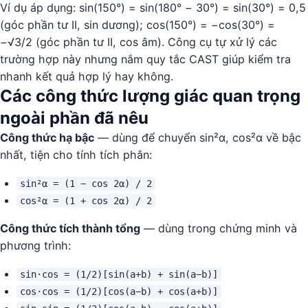
Ví dụ áp dụng: sin(150°) = sin(180° − 30°) = sin(30°) = 0,5
(góc phần tư II, sin dương); cos(150°) = −cos(30°) =
−√3/2 (góc phần tư II, cos âm). Công cụ tự xử lý các
trường hợp này nhưng nắm quy tắc CAST giúp kiểm tra
nhanh kết quả hợp lý hay không.
Các công thức lượng giác quan trọng
ngoài phần đã nêu
Công thức hạ bậc
— dùng để chuyển sin²α, cos²α về bậc
nhất, tiện cho tính tích phân:
sin²α = (1 − cos 2α) / 2
cos²α = (1 + cos 2α) / 2
Công thức tích thành tổng
— dùng trong chứng minh và
phương trình:
sin·cos = (1/2)[sin(a+b) + sin(a−b)]
cos·cos = (1/2)[cos(a−b) + cos(a+b)]