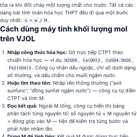
tỏa ra khi đốt cháy một lượng chất cho trước. Tất cả các
dạng bài tính toán hóa học THPT đều đi qua một bước
duy nhất:
.
n = m / M
Cách dùng máy tính khối lượng mol
trên VJOL
Nhập công thức hóa học:
Gõ trực tiếp CTPT theo
chuẩn hóa học — ví dụ
,
,
,
H2SO4
Ca(OH)2
CuSO4.5H2O
. Công cụ nhận dấu ngoặc, chỉ số dưới dạng
Fe2(SO4)3
số thường, và dấu chấm cho muối ngậm nước.
Hoặc tìm theo tên:
Nhập tên thông thường (“axit
sunfuric”, “đồng sunfat ngậm nước”) — công cụ tự điền
CTPT và tính M.
Đọc kết quả:
Ngoài M tổng, công cụ hiển thị bảng
phân tách từng nguyên tố: số nguyên tử × M nguyên tử
= đóng góp vào M — tiện để kiểm tra từng bước và
phát hiện nhầm lẫn.
Dùng M để tính tiếp:
Kết quả M được dùng trực tiếp