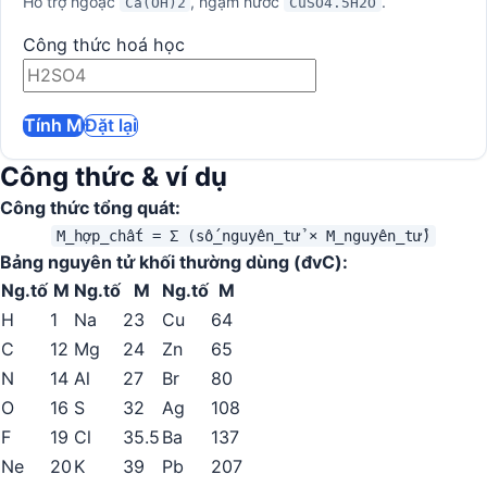
Hỗ trợ ngoặc
, ngậm nước
.
Ca(OH)2
CuSO4.5H2O
Công thức hoá học
Tính M
Đặt lại
Công thức & ví dụ
Công thức tổng quát:
M_hợp_chất = Σ (số_nguyên_tử × M_nguyên_tử)
Bảng nguyên tử khối thường dùng (đvC):
Ng.tố
M
Ng.tố
M
Ng.tố
M
H
1
Na
23
Cu
64
C
12
Mg
24
Zn
65
N
14
Al
27
Br
80
O
16
S
32
Ag
108
F
19
Cl
35.5
Ba
137
Ne
20
K
39
Pb
207