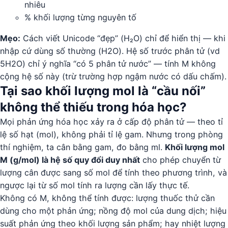
nhiêu
% khối lượng từng nguyên tố
Mẹo:
Cách viết Unicode “đẹp” (H₂O) chỉ để hiển thị — khi
nhập cứ dùng số thường (H2O). Hệ số trước phân tử (vd
5H2O) chỉ ý nghĩa “có 5 phân tử nước” — tính M không
cộng hệ số này (trừ trường hợp ngậm nước có dấu chấm).
Tại sao khối lượng mol là “cầu nối”
không thể thiếu trong hóa học?
Mọi phản ứng hóa học xảy ra ở cấp độ phân tử — theo tỉ
lệ số hạt (mol), không phải tỉ lệ gam. Nhưng trong phòng
thí nghiệm, ta cân bằng gam, đo bằng ml.
Khối lượng mol
M (g/mol) là hệ số quy đổi duy nhất
cho phép chuyển từ
lượng cân được sang số mol để tính theo phương trình, và
ngược lại từ số mol tính ra lượng cần lấy thực tế.
Không có M, không thể tính được: lượng thuốc thử cần
dùng cho một phản ứng; nồng độ mol của dung dịch; hiệu
suất phản ứng theo khối lượng sản phẩm; hay nhiệt lượng