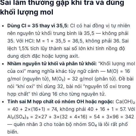
Sai lầm thường gặp khi tra và dùng
khối lượng mol
Dùng Cl = 35 thay vì 35,5:
Cl có hai đồng vị tự nhiên
nên nguyên tử khối trung bình là 35,5 — không phải
35. Với HCl: M = 1 + 35,5 = 36,5, không phải 36. Sai
lệch 1,5% tích lũy thành sai số lớn khi tính nồng độ
dung dịch đặc hoặc lượng axit.
Nhầm nguyên tử khối và phân tử khối:
“Khối lượng mol
của oxi” mang nghĩa khác tùy ngữ cảnh — M(O) = 16
g/mol (nguyên tử), M(O₂) = 32 g/mol (phân tử). Đề bài
nói “khí oxi” thì dùng 32, bài nói “nguyên tố oxi trong
hợp chất” thì dùng 16 cho từng nguyên tử.
Tính sai M hợp chất có nhóm OH hoặc ngoặc:
Ca(OH)₂
= 40 + 2×(16+1) = 74, không phải 40 + 16 + 1 = 57. Với
Al₂(SO₄)₃ = 2×27 + 3×(32 + 4×16) = 54 + 3×96 = 342
— quên nhân 3 cho toàn bộ nhóm SO₄ là lỗi rất phổ
biến.