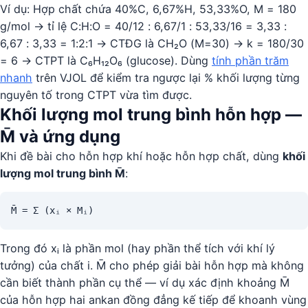
Ví dụ: Hợp chất chứa 40%C, 6,67%H, 53,33%O, M = 180
g/mol → tỉ lệ C:H:O = 40/12 : 6,67/1 : 53,33/16 = 3,33 :
6,67 : 3,33 = 1:2:1 → CTĐG là CH₂O (M=30) → k = 180/30
= 6 → CTPT là C₆H₁₂O₆ (glucose). Dùng
tính phần trăm
nhanh
trên VJOL để kiểm tra ngược lại % khối lượng từng
nguyên tố trong CTPT vừa tìm được.
Khối lượng mol trung bình hỗn hợp —
M̄ và ứng dụng
Khi đề bài cho hỗn hợp khí hoặc hỗn hợp chất, dùng
khối
lượng mol trung bình M̄
:
M̄ = Σ (xᵢ × Mᵢ)
Trong đó xᵢ là phần mol (hay phần thể tích với khí lý
tưởng) của chất i. M̄ cho phép giải bài hỗn hợp mà không
cần biết thành phần cụ thể — ví dụ xác định khoảng M̄
của hỗn hợp hai ankan đồng đẳng kế tiếp để khoanh vùng