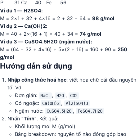
P
31
Ca
40
Fe
56
Ví dụ 1 — H2SO4:
M = 2×1 + 32 + 4×16 = 2 + 32 + 64 =
98 g/mol
Ví dụ 2 — Ca(OH)2:
M = 40 + 2×(16 + 1) = 40 + 34 =
74 g/mol
Ví dụ 3 — CuSO4.5H2O (ngậm nước):
M = (64 + 32 + 4×16) + 5×(2 + 16) = 160 + 90 =
250
g/mol
Hướng dẫn sử dụng
Nhập công thức hoá học
: viết hoa chữ cái đầu nguyên
tố. Vd:
Đơn giản:
,
,
NaCl
H2O
CO2
Có ngoặc:
,
Ca(OH)2
Al2(SO4)3
Ngậm nước:
,
CuSO4.5H2O
FeSO4.7H2O
Nhấn
“Tính”
. Kết quả:
Khối lượng mol M (g/mol)
Bảng breakdown: nguyên tố nào đóng góp bao