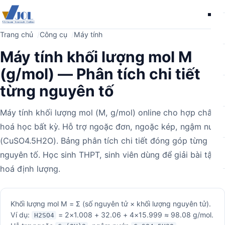
Me
Trang chủ
Công cụ
Máy tính
Máy tính khối lượng mol M
(g/mol) — Phân tích chi tiết
từng nguyên tố
Máy tính khối lượng mol (M, g/mol) online cho hợp chất
hoá học bất kỳ. Hỗ trợ ngoặc đơn, ngoặc kép, ngậm nước
(CuSO4.5H2O). Bảng phân tích chi tiết đóng góp từng
nguyên tố. Học sinh THPT, sinh viên dùng để giải bài tập
hoá định lượng.
Máy
Khối lượng mol M = Σ (số nguyên tử × khối lượng nguyên tử).
Ví dụ:
= 2×1.008 + 32.06 + 4×15.999 ≈ 98.08 g/mol.
H2SO4
tính