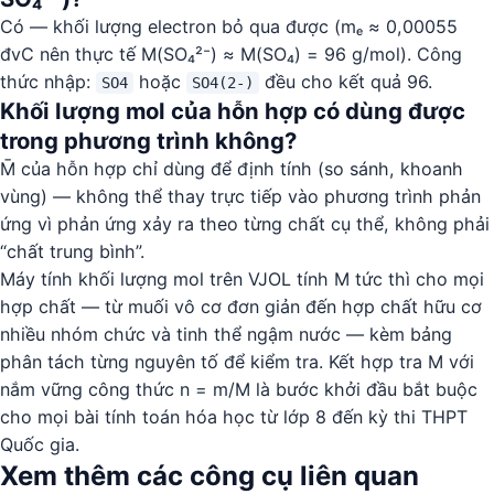
Có — khối lượng electron bỏ qua được (mₑ ≈ 0,00055
đvC nên thực tế M(SO₄²⁻) ≈ M(SO₄) = 96 g/mol). Công
thức nhập:
hoặc
đều cho kết quả 96.
SO4
SO4(2-)
Khối lượng mol của hỗn hợp có dùng được
trong phương trình không?
M̄ của hỗn hợp chỉ dùng để định tính (so sánh, khoanh
vùng) — không thể thay trực tiếp vào phương trình phản
ứng vì phản ứng xảy ra theo từng chất cụ thể, không phải
“chất trung bình”.
Máy tính khối lượng mol trên VJOL tính M tức thì cho mọi
hợp chất — từ muối vô cơ đơn giản đến hợp chất hữu cơ
nhiều nhóm chức và tinh thể ngậm nước — kèm bảng
phân tách từng nguyên tố để kiểm tra. Kết hợp tra M với
nắm vững công thức n = m/M là bước khởi đầu bắt buộc
cho mọi bài tính toán hóa học từ lớp 8 đến kỳ thi THPT
Quốc gia.
Xem thêm các công cụ liên quan