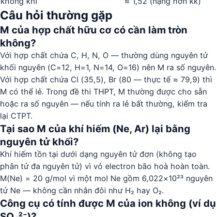
không khí
≈ 1,52 (nặng hơn kk)
Câu hỏi thường gặp
M của hợp chất hữu cơ có cần làm tròn
không?
Với hợp chất chứa C, H, N, O — thường dùng nguyên tử
khối nguyên (C=12, H=1, N=14, O=16) nên M ra số nguyên.
Với hợp chất chứa Cl (35,5), Br (80 — thực tế ≈ 79,9) thì
M có thể lẻ. Trong đề thi THPT, M thường được cho sẵn
hoặc ra số nguyên — nếu tính ra lẻ bất thường, kiểm tra
lại CTPT.
Tại sao M của khí hiếm (Ne, Ar) lại bằng
nguyên tử khối?
Khí hiếm tồn tại dưới dạng nguyên tử đơn (không tạo
phân tử đa nguyên tử) vì vỏ electron bão hoà hoàn toàn.
M(Ne) = 20 g/mol vì một mol Ne gồm 6,022×10²³ nguyên
tử Ne — không cần nhân đôi như H₂ hay O₂.
Công cụ có tính được M của ion không (ví dụ
SO₄²⁻)?