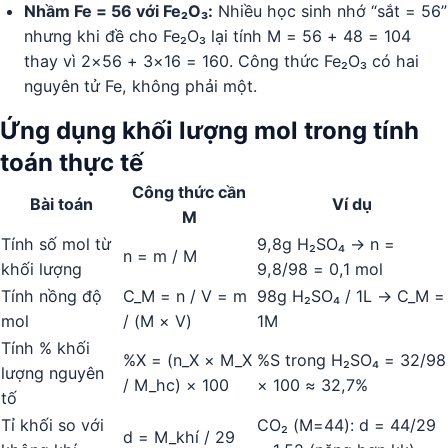
Nhầm Fe = 56 với Fe₂O₃:
Nhiều học sinh nhớ “sắt = 56”
nhưng khi đề cho Fe₂O₃ lại tính M = 56 + 48 = 104
thay vì 2×56 + 3×16 = 160. Công thức Fe₂O₃ có hai
nguyên tử Fe, không phải một.
Ứng dụng khối lượng mol trong tính
toán thực tế
Công thức cần
Bài toán
Ví dụ
M
Tính số mol từ
9,8g H₂SO₄ → n =
n = m / M
khối lượng
9,8/98 = 0,1 mol
Tính nồng độ
C_M = n / V = m
98g H₂SO₄ / 1L → C_M =
mol
/ (M × V)
1M
Tính % khối
%X = (n_X × M_X
%S trong H₂SO₄ = 32/98
lượng nguyên
/ M_hc) × 100
× 100 ≈ 32,7%
tố
Tỉ khối so với
CO₂ (M=44): d = 44/29
d = M_khí / 29