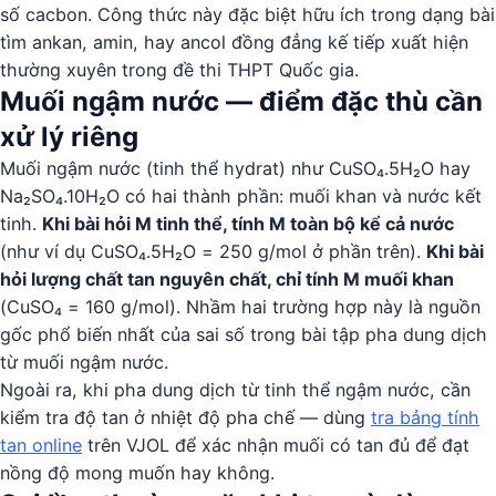
số cacbon. Công thức này đặc biệt hữu ích trong dạng bài
tìm ankan, amin, hay ancol đồng đẳng kế tiếp xuất hiện
thường xuyên trong đề thi THPT Quốc gia.
Muối ngậm nước — điểm đặc thù cần
xử lý riêng
Muối ngậm nước (tinh thể hydrat) như CuSO₄.5H₂O hay
Na₂SO₄.10H₂O có hai thành phần: muối khan và nước kết
tinh.
Khi bài hỏi M tinh thể, tính M toàn bộ kể cả nước
(như ví dụ CuSO₄.5H₂O = 250 g/mol ở phần trên).
Khi bài
hỏi lượng chất tan nguyên chất, chỉ tính M muối khan
(CuSO₄ = 160 g/mol). Nhầm hai trường hợp này là nguồn
gốc phổ biến nhất của sai số trong bài tập pha dung dịch
từ muối ngậm nước.
Ngoài ra, khi pha dung dịch từ tinh thể ngậm nước, cần
kiểm tra độ tan ở nhiệt độ pha chế — dùng
tra bảng tính
tan online
trên VJOL để xác nhận muối có tan đủ để đạt
nồng độ mong muốn hay không.