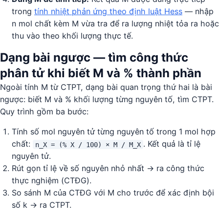
trong
tính nhiệt phản ứng theo định luật Hess
— nhập
n mol chất kèm M vừa tra để ra lượng nhiệt tỏa ra hoặc
thu vào theo khối lượng thực tế.
Dạng bài ngược — tìm công thức
phân tử khi biết M và % thành phần
Ngoài tính M từ CTPT, dạng bài quan trọng thứ hai là bài
ngược: biết M và % khối lượng từng nguyên tố, tìm CTPT.
Quy trình gồm ba bước:
Tính số mol nguyên tử từng nguyên tố trong 1 mol hợp
chất:
. Kết quả là tỉ lệ
n_X = (% X / 100) × M / M_X
nguyên tử.
Rút gọn tỉ lệ về số nguyên nhỏ nhất → ra công thức
thực nghiệm (CTĐG).
So sánh M của CTĐG với M cho trước để xác định bội
số k → ra CTPT.