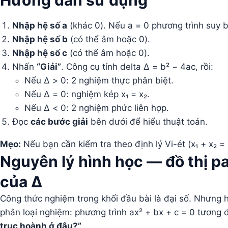
Hướng dẫn sử dụng
Nhập hệ số a
(khác 0). Nếu a = 0 phương trình suy b
Nhập hệ số b
(có thể âm hoặc 0).
Nhập hệ số c
(có thể âm hoặc 0).
Nhấn
“Giải”
. Công cụ tính delta Δ = b² − 4ac, rồi:
Nếu Δ > 0: 2 nghiệm thực phân biệt.
Nếu Δ = 0: nghiệm kép x₁ = x₂.
Nếu Δ < 0: 2 nghiệm phức liên hợp.
Đọc
các bước giải
bên dưới để hiểu thuật toán.
Mẹo:
Nếu bạn cần kiểm tra theo định lý Vi-ét (x₁ + x₂ = 
Nguyên lý hình học — đồ thị pa
của Δ
Công thức nghiệm trong khối đầu bài là đại số. Nhưng h
phân loại nghiệm: phương trình ax² + bx + c = 0 tương 
trục hoành ở đâu?”