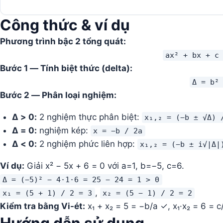
Công thức & ví dụ
Phương trình bậc 2 tổng quát:
ax² + bx + c
Bước 1 — Tính biệt thức (delta):
Δ = b²
Bước 2 — Phân loại nghiệm:
Δ > 0:
2 nghiệm thực phân biệt:
x₁,₂ = (−b ± √Δ) 
Δ = 0:
nghiệm kép:
x = −b / 2a
Δ < 0:
2 nghiệm phức liên hợp:
x₁,₂ = (−b ± i√|Δ|
Ví dụ:
Giải x² − 5x + 6 = 0 với a=1, b=−5, c=6.
Δ = (−5)² − 4·1·6 = 25 − 24 = 1 > 0
,
x₁ = (5 + 1) / 2 = 3
x₂ = (5 − 1) / 2 = 2
Kiểm tra bằng Vi-ét:
x₁ + x₂ = 5 = −b/a ✓, x₁·x₂ = 6 = c