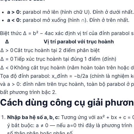
a > 0:
parabol mở lên (hình chữ U). Đỉnh ở dưới nhất.
a < 0:
parabol mở xuống (hình ∩). Đỉnh ở trên nhất.
Biệt thức Δ = b² − 4ac xác định vị trí của đỉnh parabol s
Δ
Vị trí parabol với trục hoành
Δ > 0
Cắt trục hoành tại 2 điểm phân biệt
Δ = 0
Tiếp xúc trục hoành tại đúng 1 điểm (đỉnh)
Δ < 0
Không cắt trục hoành (nằm hoàn toàn trên hoặc d
Tọa độ đỉnh parabol: x_đỉnh = −b/2a (chính là nghiệm ké
và a > 0: đỉnh nằm trên trục hoành, toàn bộ parabol ở p
bất phương trình bậc 2.
Cách dùng công cụ giải phương
Nhập ba hệ số a, b, c:
Tương ứng với ax² + bx + c = 0
ý bắt buộc: a ≠ 0 — nếu a=0 thì đây là phương trình
số thập phân hoặc phân số.