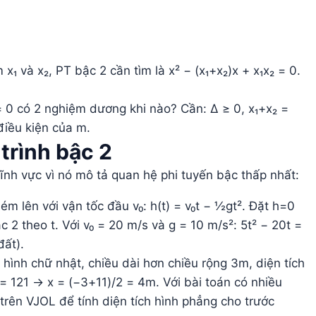
x₁ và x₂, PT bậc 2 cần tìm là x² − (x₁+x₂)x + x₁x₂ = 0.
 0 có 2 nghiệm dương khi nào? Cần: Δ ≥ 0, x₁+x₂ =
điều kiện của m.
trình bậc 2
lĩnh vực vì nó mô tả quan hệ phi tuyến bậc thấp nhất:
m lên với vận tốc đầu v₀: h(t) = v₀t − ½gt². Đặt h=0
c 2 theo t. Với v₀ = 20 m/s và g = 10 m/s²: 5t² − 20t =
đất).
ình chữ nhật, chiều dài hơn chiều rộng 3m, diện tích
= 121 → x = (−3+11)/2 = 4m. Với bài toán có nhiều
trên VJOL để tính diện tích hình phẳng cho trước