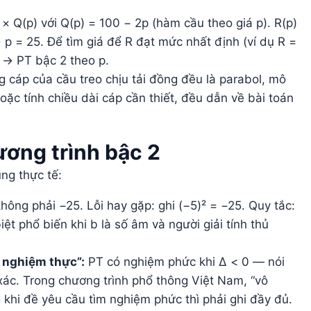
× Q(p) với Q(p) = 100 − 2p (hàm cầu theo giá p). R(p)
 p = 25. Để tìm giá để R đạt mức nhất định (ví dụ R =
 → PT bậc 2 theo p.
 cáp của cầu treo chịu tải đồng đều là parabol, mô
oặc tính chiều dài cáp cần thiết, đều dẫn về bài toán
ương trình bậc 2
ng thực tế:
hông phải −25. Lỗi hay gặp: ghi (−5)² = −25. Quy tắc:
t phổ biến khi b là số âm và người giải tính thủ
ô nghiệm thực”:
PT có nghiệm phức khi Δ < 0 — nói
xác. Trong chương trình phổ thông Việt Nam, “vô
khi đề yêu cầu tìm nghiệm phức thì phải ghi đầy đủ.