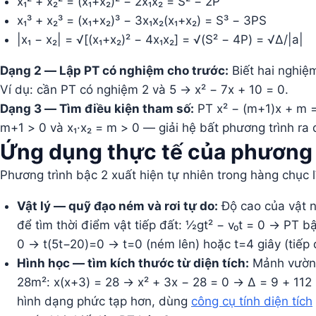
x₁² + x₂² = (x₁+x₂)² − 2x₁x₂ = S² − 2P
x₁³ + x₂³ = (x₁+x₂)³ − 3x₁x₂(x₁+x₂) = S³ − 3PS
|x₁ − x₂| = √[(x₁+x₂)² − 4x₁x₂] = √(S² − 4P) = √Δ/|a|
Dạng 2 — Lập PT có nghiệm cho trước:
Biết hai nghiệm 
Ví dụ: cần PT có nghiệm 2 và 5 → x² − 7x + 10 = 0.
Dạng 3 — Tìm điều kiện tham số:
PT x² − (m+1)x + m =
m+1 > 0 và x₁·x₂ = m > 0 — giải hệ bất phương trình ra 
Ứng dụng thực tế của phương 
Phương trình bậc 2 xuất hiện tự nhiên trong hàng chục 
Vật lý — quỹ đạo ném và rơi tự do:
Độ cao của vật né
để tìm thời điểm vật tiếp đất: ½gt² − v₀t = 0 → PT bậ
0 → t(5t−20)=0 → t=0 (ném lên) hoặc t=4 giây (tiếp 
Hình học — tìm kích thước từ diện tích:
Mảnh vườn h
28m²: x(x+3) = 28 → x² + 3x − 28 = 0 → Δ = 9 + 112 
hình dạng phức tạp hơn, dùng
công cụ tính diện tích