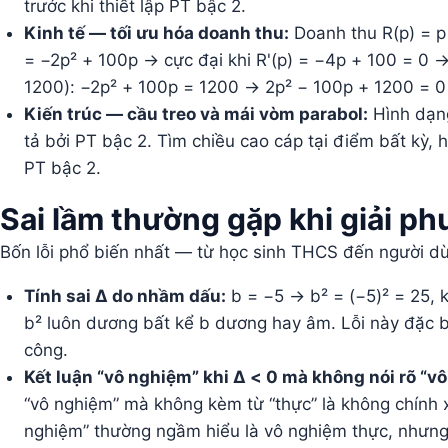
trước khi thiết lập PT bậc 2.
Kinh tế — tối ưu hóa doanh thu:
Doanh thu R(p) = p 
= −2p² + 100p → cực đại khi R'(p) = −4p + 100 = 0 →
1200): −2p² + 100p = 1200 → 2p² − 100p + 1200 = 0
Kiến trúc — cầu treo và mái vòm parabol:
Hình dạng
tả bởi PT bậc 2. Tìm chiều cao cáp tại điểm bất kỳ, h
PT bậc 2.
Sai lầm thường gặp khi giải ph
Bốn lỗi phổ biến nhất — từ học sinh THCS đến người dù
Tính sai Δ do nhầm dấu:
b = −5 → b² = (−5)² = 25, k
b² luôn dương bất kể b dương hay âm. Lỗi này đặc biệ
công.
Kết luận “vô nghiệm” khi Δ < 0 mà không nói rõ “v
“vô nghiệm” mà không kèm từ “thực” là không chính 
nghiệm” thường ngầm hiểu là vô nghiệm thực, nhưng 