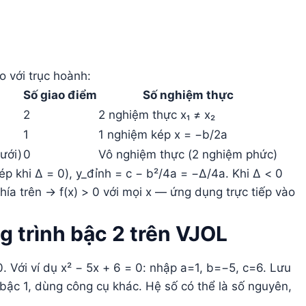
o với trục hoành:
Số giao điểm
Số nghiệm thực
2
2 nghiệm thực x₁ ≠ x₂
1
1 nghiệm kép x = −b/2a
ưới)
0
Vô nghiệm thực (2 nghiệm phức)
p khi Δ = 0), y_đỉnh = c − b²/4a = −Δ/4a. Khi Δ < 0
hía trên → f(x) > 0 với mọi x — ứng dụng trực tiếp vào
 trình bậc 2 trên VJOL
. Với ví dụ x² − 5x + 6 = 0: nhập a=1, b=−5, c=6. Lưu
 bậc 1, dùng công cụ khác. Hệ số có thể là số nguyên,