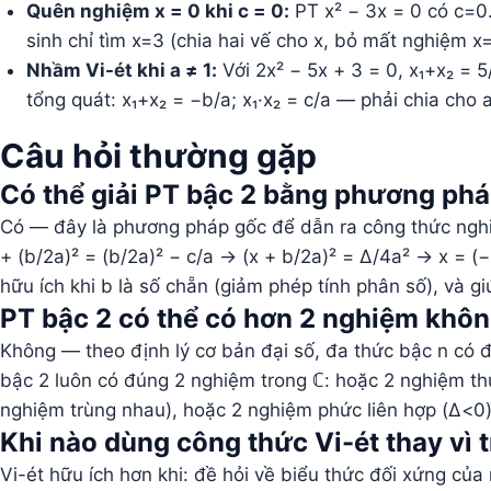
Quên nghiệm x = 0 khi c = 0:
PT x² − 3x = 0 có c=0
sinh chỉ tìm x=3 (chia hai vế cho x, bỏ mất nghiệm x=0
Nhầm Vi-ét khi a ≠ 1:
Với 2x² − 5x + 3 = 0, x₁+x₂ = 5
tổng quát: x₁+x₂ = −b/a; x₁·x₂ = c/a — phải chia cho a
Câu hỏi thường gặp
Có thể giải PT bậc 2 bằng phương ph
Có — đây là phương pháp gốc để dẫn ra công thức nghi
+ (b/2a)² = (b/2a)² − c/a → (x + b/2a)² = Δ/4a² → x =
hữu ích khi b là số chẵn (giảm phép tính phân số), và gi
PT bậc 2 có thể có hơn 2 nghiệm khô
Không — theo định lý cơ bản đại số, đa thức bậc n có đ
bậc 2 luôn có đúng 2 nghiệm trong ℂ: hoặc 2 nghiệm thự
nghiệm trùng nhau), hoặc 2 nghiệm phức liên hợp (Δ<0)
Khi nào dùng công thức Vi-ét thay vì 
Vi-ét hữu ích hơn khi: đề hỏi về biểu thức đối xứng của