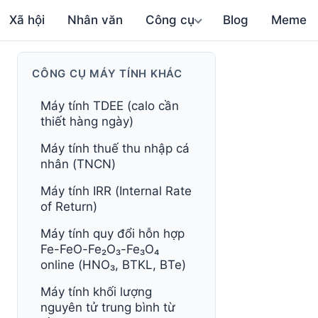
Xã hội
Nhân văn
Công cụ
Blog
Meme
CÔNG CỤ MÁY TÍNH KHÁC
Máy tính TDEE (calo cần
thiết hàng ngày)
Máy tính thuế thu nhập cá
nhân (TNCN)
Máy tính IRR (Internal Rate
of Return)
Máy tính quy đổi hỗn hợp
Fe-FeO-Fe₂O₃-Fe₃O₄
online (HNO₃, BTKL, BTe)
Máy tính khối lượng
nguyên tử trung bình từ