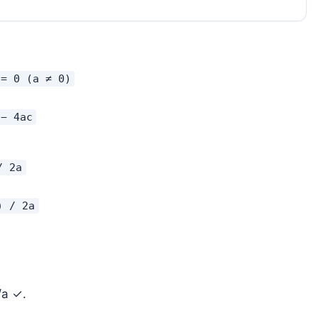
 = 0 (a ≠ 0)
 − 4ac
/ 2a
) / 2a
/a ✓.