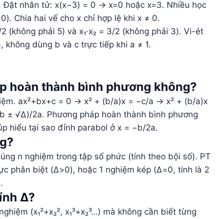
. Đặt nhân tử: x(x−3) = 0 → x=0 hoặc x=3. Nhiều học
). Chia hai vế cho x chỉ hợp lệ khi x ≠ 0.
/2 (không phải 5) và x₁·x₂ = 3/2 (không phải 3). Vi-ét
, không dùng b và c trực tiếp khi a ≠ 1.
áp hoàn thành bình phương không?
ệm. ax²+bx+c = 0 → x² + (b/a)x = −c/a → x² + (b/a)x
 (−b ± √Δ)/2a. Phương pháp hoàn thành bình phương
úp hiểu tại sao đỉnh parabol ở x = −b/2a.
ng?
úng n nghiệm trong tập số phức (tính theo bội số). PT
c phân biệt (Δ>0), hoặc 1 nghiệm kép (Δ=0, tính là 2
.
tính Δ?
 nghiệm (x₁²+x₂², x₁³+x₂³…) mà không cần biết từng