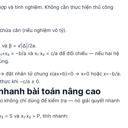
hợp và tính nghiệm. Không cần thực hiện thủ công
 chứa căn (nếu nghiệm vô tỷ).
 và β = √|Δ|/2a.
₁+x₂ = −b/a và x₁·x₂ = c/a để đối chiếu — nếu hai hệ
úng.
) → đặt nhân tử chung x(ax+b)=0 → x=0 hoặc x=−b/a.
thực khi −c/a ≥ 0.
 nhanh bài toán nâng cao
c/a) không chỉ dùng để kiểm tra — nó giải quyết nhanh
₂ = S và x₁·x₂ = P, tính nhanh: