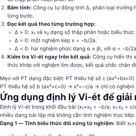
Bấm tính:
Công cụ tự động tính Δ, phân loại trường 
từng bước.
Đọc kết quả theo từng trường hợp:
Δ > 0: x₁ và x₂ dạng số thập phân hoặc biểu thức
Δ = 0: một nghiệm kép x = −b/2a.
Δ < 0: hai nghiệm phức dạng α ± βi, với α = −b/2a
Kiểm tra Vi-ét ngay trên kết quả:
Công cụ hiển thị x
thức khớp với nghiệm tìm được, kết quả chắc chắn đ
Mẹo với PT dạng đặc biệt: PT thiếu hệ số c (ax²+bx=0
PT thiếu hệ số b (ax²+c=0) → x²=−c/a → chỉ có nghiệm 
Ứng dụng định lý Vi-ét để giải
Định lý Vi-ét trong khối đầu bài (x₁+x₂ = −b/a; x₁·x₂ = 
nhiều dạng bài tập mà không cần tính nghiệm trực tiếp:
Dạng 1 — Tính biểu thức đối xứng từ nghiệm:
Biết x₁+x