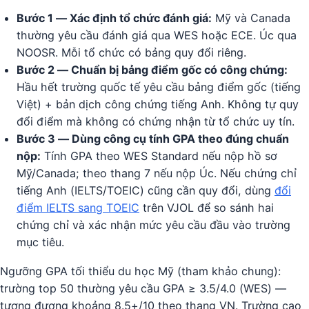
Bước 1 — Xác định tổ chức đánh giá:
Mỹ và Canada
thường yêu cầu đánh giá qua WES hoặc ECE. Úc qua
NOOSR. Mỗi tổ chức có bảng quy đổi riêng.
Bước 2 — Chuẩn bị bảng điểm gốc có công chứng:
Hầu hết trường quốc tế yêu cầu bảng điểm gốc (tiếng
Việt) + bản dịch công chứng tiếng Anh. Không tự quy
đổi điểm mà không có chứng nhận từ tổ chức uy tín.
Bước 3 — Dùng công cụ tính GPA theo đúng chuẩn
nộp:
Tính GPA theo WES Standard nếu nộp hồ sơ
Mỹ/Canada; theo thang 7 nếu nộp Úc. Nếu chứng chỉ
tiếng Anh (IELTS/TOEIC) cũng cần quy đổi, dùng
đổi
điểm IELTS sang TOEIC
trên VJOL để so sánh hai
chứng chỉ và xác nhận mức yêu cầu đầu vào trường
mục tiêu.
Ngưỡng GPA tối thiểu du học Mỹ (tham khảo chung):
trường top 50 thường yêu cầu GPA ≥ 3.5/4.0 (WES) —
tương đương khoảng 8.5+/10 theo thang VN. Trường cao