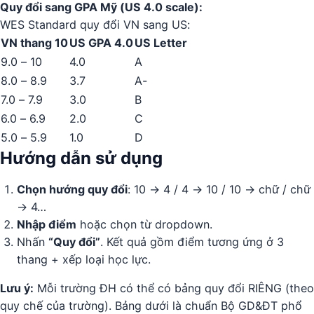
Quy đổi sang GPA Mỹ (US 4.0 scale):
WES Standard quy đổi VN sang US:
VN thang 10
US GPA 4.0
US Letter
9.0 – 10
4.0
A
8.0 – 8.9
3.7
A-
7.0 – 7.9
3.0
B
6.0 – 6.9
2.0
C
5.0 – 5.9
1.0
D
Hướng dẫn sử dụng
Chọn hướng quy đổi
: 10 → 4 / 4 → 10 / 10 → chữ / chữ
→ 4…
Nhập điểm
hoặc chọn từ dropdown.
Nhấn
“Quy đổi”
. Kết quả gồm điểm tương ứng ở 3
thang + xếp loại học lực.
Lưu ý:
Mỗi trường ĐH có thể có bảng quy đổi RIÊNG (theo
quy chế của trường). Bảng dưới là chuẩn Bộ GD&ĐT phổ