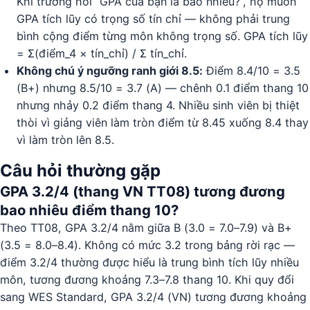
Khi trường hỏi “GPA của bạn là bao nhiêu?”, họ muốn
GPA tích lũy có trọng số tín chỉ — không phải trung
bình cộng điểm từng môn không trọng số. GPA tích lũy
= Σ(điểm_4 × tín_chỉ) / Σ tín_chỉ.
Không chú ý ngưỡng ranh giới 8.5:
Điểm 8.4/10 = 3.5
(B+) nhưng 8.5/10 = 3.7 (A) — chênh 0.1 điểm thang 10
nhưng nhảy 0.2 điểm thang 4. Nhiều sinh viên bị thiệt
thòi vì giảng viên làm tròn điểm từ 8.45 xuống 8.4 thay
vì làm tròn lên 8.5.
Câu hỏi thường gặp
GPA 3.2/4 (thang VN TT08) tương đương
bao nhiêu điểm thang 10?
Theo TT08, GPA 3.2/4 nằm giữa B (3.0 = 7.0–7.9) và B+
(3.5 = 8.0–8.4). Không có mức 3.2 trong bảng rời rạc —
điểm 3.2/4 thường được hiểu là trung bình tích lũy nhiều
môn, tương đương khoảng 7.3–7.8 thang 10. Khi quy đổi
sang WES Standard, GPA 3.2/4 (VN) tương đương khoảng