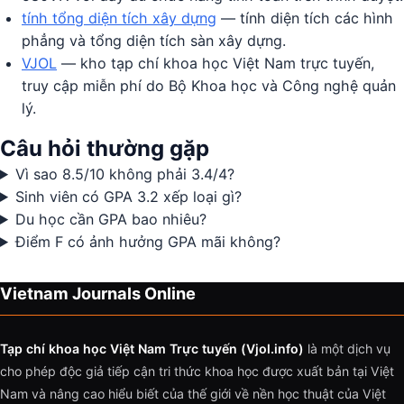
tính tổng diện tích xây dựng
— tính diện tích các hình
phẳng và tổng diện tích sàn xây dựng.
VJOL
— kho tạp chí khoa học Việt Nam trực tuyến,
truy cập miễn phí do Bộ Khoa học và Công nghệ quản
lý.
Câu hỏi thường gặp
Vì sao 8.5/10 không phải 3.4/4?
Sinh viên có GPA 3.2 xếp loại gì?
Du học cần GPA bao nhiêu?
Điểm F có ảnh hưởng GPA mãi không?
Vietnam Journals Online
Tạp chí khoa học Việt Nam Trực tuyến (Vjol.info)
là một dịch vụ
cho phép độc giả tiếp cận tri thức khoa học được xuất bản tại Việt
Nam và nâng cao hiểu biết của thế giới về nền học thuật của Việt