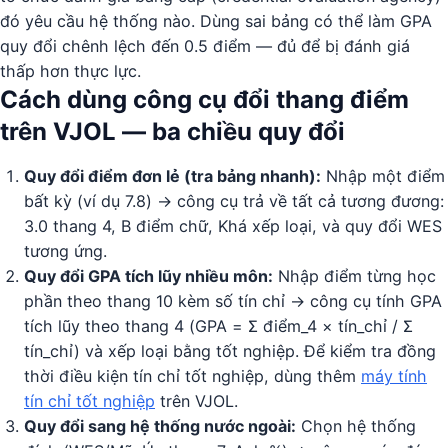
đó yêu cầu hệ thống nào. Dùng sai bảng có thể làm GPA
quy đổi chênh lệch đến 0.5 điểm — đủ để bị đánh giá
thấp hơn thực lực.
Cách dùng công cụ đổi thang điểm
trên VJOL — ba chiều quy đổi
Quy đổi điểm đơn lẻ (tra bảng nhanh):
Nhập một điểm
bất kỳ (ví dụ 7.8) → công cụ trả về tất cả tương đương:
3.0 thang 4, B điểm chữ, Khá xếp loại, và quy đổi WES
tương ứng.
Quy đổi GPA tích lũy nhiều môn:
Nhập điểm từng học
phần theo thang 10 kèm số tín chỉ → công cụ tính GPA
tích lũy theo thang 4 (GPA = Σ điểm_4 × tín_chỉ / Σ
tín_chỉ) và xếp loại bằng tốt nghiệp. Để kiểm tra đồng
thời điều kiện tín chỉ tốt nghiệp, dùng thêm
máy tính
tín chỉ tốt nghiệp
trên VJOL.
Quy đổi sang hệ thống nước ngoài:
Chọn hệ thống