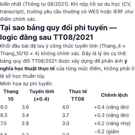
biến nhất (Thông tư 08/2021). Khi nộp hồ sơ du học (CV,
transcript), trường yêu cầu thường có WES hoặc IERF cho
điểm chính xác.
Tại sao bảng quy đổi phi tuyến —
logic đằng sau TT08/2021
Khối đầu bài đã lưu ý công thức tuyến tính (Thang_4 ≈
Thang_10/10 × 4) không chính xác. Đây là lý do cụ thể:
bảng quy đổi TT08/2021 được xây dựng để phản ánh
ý
nghĩa học thuật thực tế
của từng mức điểm, không phải tỉ
lệ số học thuần túy.
Minh họa sự phi tuyến:
Thang
Tuyến tính
Thực tế
Chênh lệch
10
(×0.4)
TT08
9.0
3.6
4.0
+0.4 (nâng lên)
8.5
3.4
3.7
+0.3 (nâng lên)
7.0
2.8
3.0
+0.2 (nâng nhẹ)
−0.2 (giảm