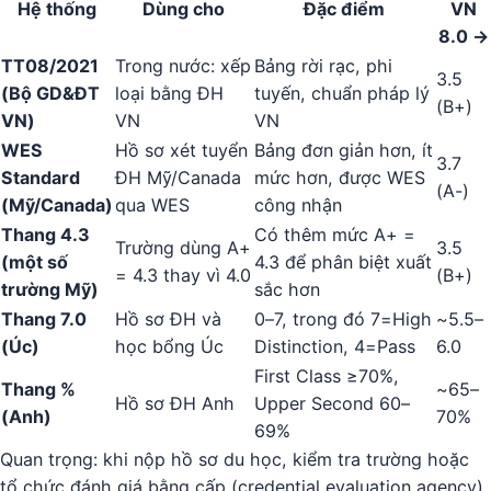
Hệ thống
Dùng cho
Đặc điểm
VN
8.0 →
TT08/2021
Trong nước: xếp
Bảng rời rạc, phi
3.5
(Bộ GD&ĐT
loại bằng ĐH
tuyến, chuẩn pháp lý
(B+)
VN)
VN
VN
WES
Hồ sơ xét tuyển
Bảng đơn giản hơn, ít
3.7
Standard
ĐH Mỹ/Canada
mức hơn, được WES
(A-)
(Mỹ/Canada)
qua WES
công nhận
Thang 4.3
Có thêm mức A+ =
Trường dùng A+
3.5
(một số
4.3 để phân biệt xuất
= 4.3 thay vì 4.0
(B+)
trường Mỹ)
sắc hơn
Thang 7.0
Hồ sơ ĐH và
0–7, trong đó 7=High
~5.5–
(Úc)
học bổng Úc
Distinction, 4=Pass
6.0
First Class ≥70%,
Thang %
~65–
Hồ sơ ĐH Anh
Upper Second 60–
(Anh)
70%
69%
Quan trọng: khi nộp hồ sơ du học, kiểm tra trường hoặc
tổ chức đánh giá bằng cấp (credential evaluation agency)