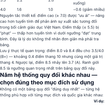
5.5
2.2
2.0
xuống)
4.0
1.6
1.0
−0.6 (giảm nhiều)
Nguyên tắc thiết kế: điểm cao (≥ 7.0) được “ưu ái” — nâng
cao hơn tuyến tính để phản ánh sự xuất sắc tương đối
trong bối cảnh giáo dục Việt Nam. Điểm thấp (≤ 5.5) bị
“phạt” — thấp hơn tuyến tính vì dưới ngưỡng “đạt” trung
bình. Đây là lý do không thể nhân đơn giản mà phải tra
bảng.
Lưu ý thực tế quan trọng: điểm 8.0 và 8.4 đều cho 3.5/4.0
(B+) — khoảng 0.4 điểm thang 10 nhưng cùng một giá trị
thang 4. Ngược lại, điểm 8.5 nhảy lên 3.7 (A). Ranh giới
8.5 là ngưỡng quan trọng nhất trên bảng quy đổi này.
Năm hệ thống quy đổi khác nhau —
chọn đúng theo mục đích sử dụng
Không có một bảng quy đổi “đúng duy nhất” — từng hệ
thống phù hợp với từng mục đích và quốc gia khác nhau:
Ví dụ: