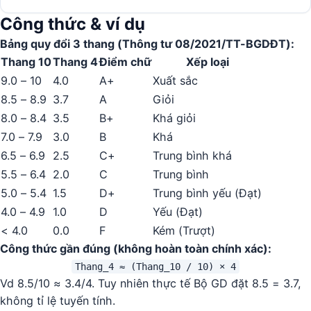
Công thức & ví dụ
Bảng quy đổi 3 thang (Thông tư 08/2021/TT-BGDĐT):
Thang 10
Thang 4
Điểm chữ
Xếp loại
9.0 – 10
4.0
A+
Xuất sắc
8.5 – 8.9
3.7
A
Giỏi
8.0 – 8.4
3.5
B+
Khá giỏi
7.0 – 7.9
3.0
B
Khá
6.5 – 6.9
2.5
C+
Trung bình khá
5.5 – 6.4
2.0
C
Trung bình
5.0 – 5.4
1.5
D+
Trung bình yếu (Đạt)
4.0 – 4.9
1.0
D
Yếu (Đạt)
< 4.0
0.0
F
Kém (Trượt)
Công thức gần đúng (không hoàn toàn chính xác):
Thang_4 ≈ (Thang_10 / 10) × 4
Vd 8.5/10 ≈ 3.4/4. Tuy nhiên thực tế Bộ GD đặt 8.5 = 3.7,
không tỉ lệ tuyến tính.