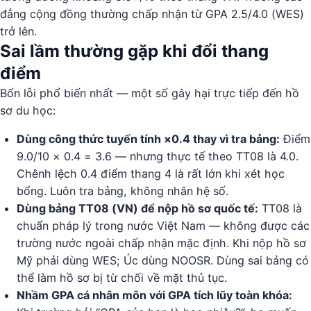
đẳng cộng đồng thường chấp nhận từ GPA 2.5/4.0 (WES)
trở lên.
Sai lầm thường gặp khi đổi thang
điểm
Bốn lỗi phổ biến nhất — một số gây hại trực tiếp đến hồ
sơ du học:
Dùng công thức tuyến tính ×0.4 thay vì tra bảng:
Điểm
9.0/10 × 0.4 = 3.6 — nhưng thực tế theo TT08 là 4.0.
Chênh lệch 0.4 điểm thang 4 là rất lớn khi xét học
bổng. Luôn tra bảng, không nhân hệ số.
Dùng bảng TT08 (VN) để nộp hồ sơ quốc tế:
TT08 là
chuẩn pháp lý trong nước Việt Nam — không được các
trường nước ngoài chấp nhận mặc định. Khi nộp hồ sơ
Mỹ phải dùng WES; Úc dùng NOOSR. Dùng sai bảng có
thể làm hồ sơ bị từ chối về mặt thủ tục.
Nhầm GPA cá nhân môn với GPA tích lũy toàn khóa: