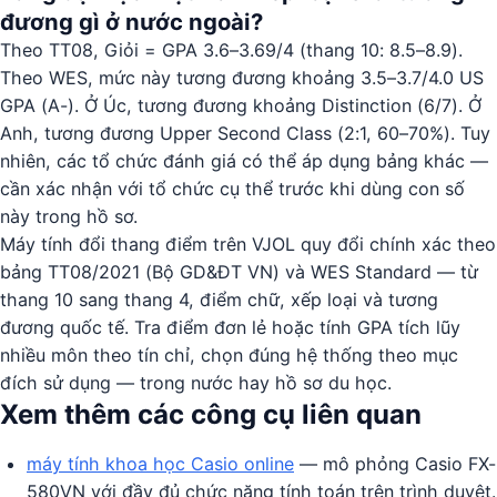
đương gì ở nước ngoài?
Theo TT08, Giỏi = GPA 3.6–3.69/4 (thang 10: 8.5–8.9).
Theo WES, mức này tương đương khoảng 3.5–3.7/4.0 US
GPA (A-). Ở Úc, tương đương khoảng Distinction (6/7). Ở
Anh, tương đương Upper Second Class (2:1, 60–70%). Tuy
nhiên, các tổ chức đánh giá có thể áp dụng bảng khác —
cần xác nhận với tổ chức cụ thể trước khi dùng con số
này trong hồ sơ.
Máy tính đổi thang điểm trên VJOL quy đổi chính xác theo
bảng TT08/2021 (Bộ GD&ĐT VN) và WES Standard — từ
thang 10 sang thang 4, điểm chữ, xếp loại và tương
đương quốc tế. Tra điểm đơn lẻ hoặc tính GPA tích lũy
nhiều môn theo tín chỉ, chọn đúng hệ thống theo mục
đích sử dụng — trong nước hay hồ sơ du học.
Xem thêm các công cụ liên quan
máy tính khoa học Casio online
— mô phỏng Casio FX-
580VN với đầy đủ chức năng tính toán trên trình duyệt.